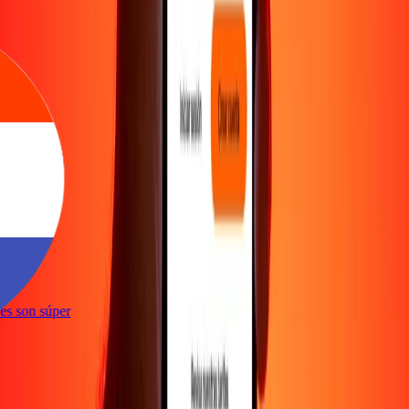
e
ones son súper