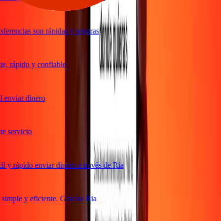
ferencias son rápidas y seguras
, rápido y confiable
 enviar dinero
 servicio
 y rápido enviar dinero a través de Ria
imple y eficiente. Gracias Ria