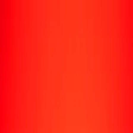
Rastrear una transferencia
Ubicaciones
Recursos
Centro de ayuda
Encuentra respuestas y soporte al cliente.
Servicios
Cobro de cheques, pago de facturas y más.
Carreras
Únete al equipo global de Ria.