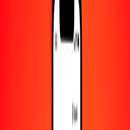
Convertido a
NZD
1,00 JOD = 2.39578481 NZD
dinar jordano a dólar neozelandés — Actualizado el 6 de agosto de
2026 00:00 UTC
Enviar dinero
Usamos el tipo de cambio interbancario solo como referencia.
Inicia sesión para ver los tipos de envío reales.
Tipos de cambio JOD a NZD hoy
Convertir dinar jordano a dólar neozelandés
Convertir dólar neozelandés a dinar jordano
JOD
NZD
1
JOD
2.39578
NZD
5
JOD
11.97892
NZD