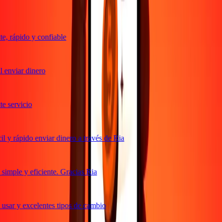
, rápido y confiable
 enviar dinero
 servicio
 y rápido enviar dinero a través de Ria
imple y eficiente. Gracias Ria
usar y excelentes tipos de cambio