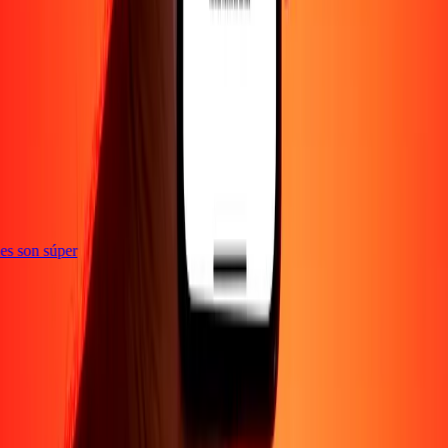
e
ones son súper
Empresa
Acerca de
Blog
Empleos
Seguridad
Corporativo
Conviértete en agente
Soporte