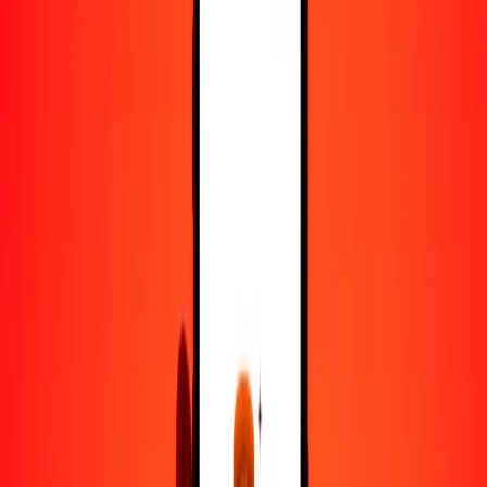
25
JOD
59.89462
NZD
50
JOD
119.78924
NZD
100
JOD
239.57848
NZD
500
JOD
1197.89240
NZD
1000
JOD
2395.78481
NZD
10,000
JOD
23,957.84808
NZD
Convertir dinar jordano a dólar neozelandés
JOD
NZD
1
JOD
2.39578
NZD
5
JOD
11.97892
NZD
25
JOD
59.89462
NZD
50
JOD
119.78924
NZD
100
JOD
239.57848
NZD
500
JOD
1197.89240
NZD
1000
JOD
2395.78481
NZD
10,000
JOD
23,957.84808
NZD
Convertir dólar neozelandés a dinar jordano
NZD
JOD