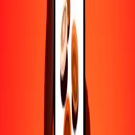
Ayuda de personas reales
Contacta a nuestro equipo de soporte 24/7 cuando lo necesites.
4.8 ★ en Play Store
Hazlo todo con la app de Ria
Envía dinero a más de 200 países, rastrea transferencias, guarda
destinatarios, encuentra sucursales cercanas y mucho más. Descarga
la app para comenzar.
Descarga la app
4.8 ★ en Play Store
Transferencias confiables desde hace 38+ años EN TODO EL
MUNDO
Lo que dicen nuestros clientes de Ria