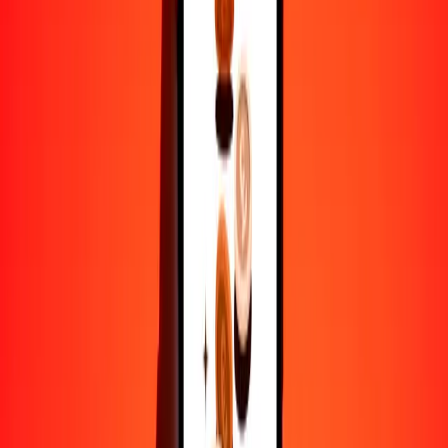
1
NZD
0.41740
JOD
5
NZD
2.08700
JOD
25
NZD
10.43499
JOD
50
NZD
20.86999
JOD
100
NZD
41.73998
JOD
500
NZD
208.69988
JOD
1000
NZD
417.39976
JOD
10,000
NZD
4173.99758
JOD
Por qué elegir Ria Money Transfer para enviar dinero
internacionalmente
Más de 35 años de experiencia confiable
Entrega rápida y conveniente
Envía dinero en pocos toques a más de 190 países con Ria.
Transferencias seguras en todo el mundo
Confía en nosotros: hemos realizado más de mil millones de
transferencias seguras.