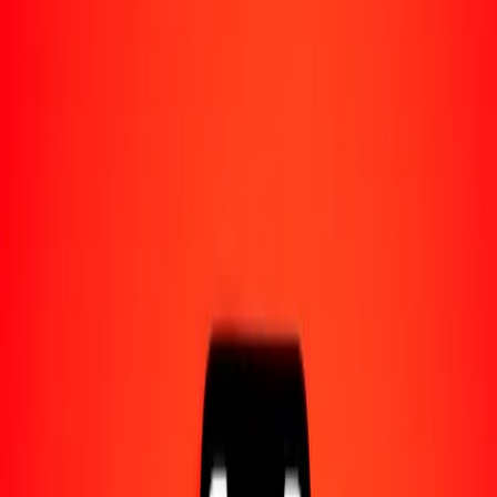
Acerca de Ria
Descubre nuestra historia y propósito.
Recursos
Obtén más información sobre Ria Money Transfer,
incluyendo nuestros servicios y soporte.
1 mil dinar jordano a dólar neozelandés hoy
Convierte JOD a NZD al tipo de cambio actual
Cantidad
JOD