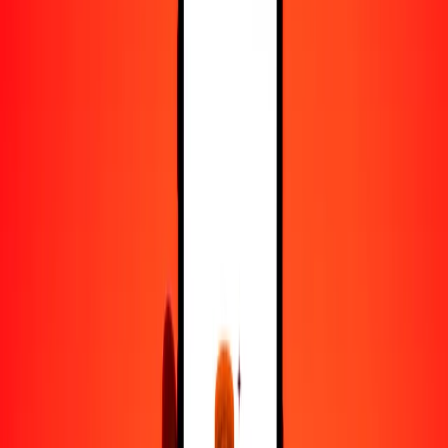
25
IQD
0.17590
TJS
50
IQD
0.35181
TJS
100
IQD
0.70361
TJS
500
IQD
3.51806
TJS
1000
IQD
7.03613
TJS
10,000
IQD
70.36127
TJS
Convertir dinar iraquí a somoni tayiko
IQD
TJS
1
IQD
0.00704
TJS
5
IQD
0.03518
TJS
25
IQD
0.17590
TJS
50
IQD
0.35181
TJS
100
IQD
0.70361
TJS
500
IQD
3.51806
TJS
1000
IQD
7.03613
TJS
10,000
IQD
70.36127
TJS
Convertir somoni tayiko a dinar iraquí
TJS
IQD