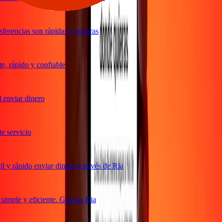
erencias son rápidas y seguras
, rápido y confiable
enviar dinero
 servicio
y rápido enviar dinero a través de Ria
imple y eficiente. Gracias Ria