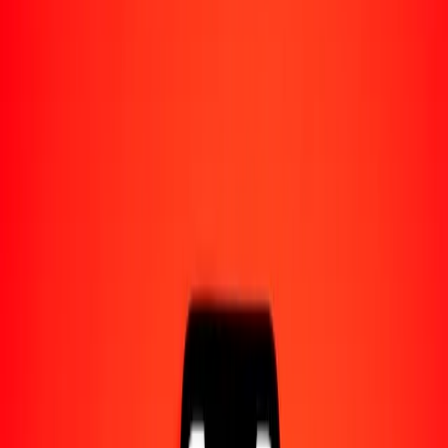
Acerca de Ria
Descubre nuestra historia y propósito.
Recursos
Obtén más información sobre Ria Money Transfer,
incluyendo nuestros servicios y soporte.
1,00 dinar iraquí a somoni tayiko hoy
Convierte IQD a TJS al tipo de cambio actual
Cantidad
IQD