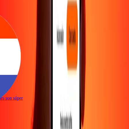
e
iones son súper