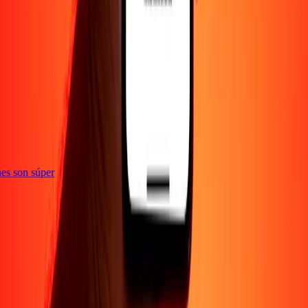
e
iones son súper
Empresa
Acerca de
Blog
Empleos
Seguridad
Corporativo
Conviértete en agente
Soporte