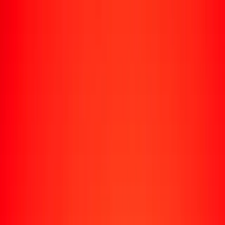
Rastrear una transferencia
Ubicaciones
Recursos
Centro de ayuda
Encuentra respuestas y soporte al cliente.
Servicios
Cobro de cheques, pago de facturas y más.
Carreras
Únete al equipo global de Ria.