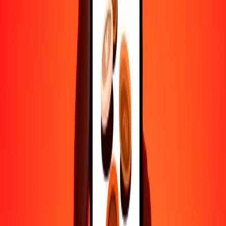
Ayuda de personas reales
Contacta a nuestro equipo de soporte 24/7 cuando lo necesites.
4.8 ★ en Play Store
Hazlo todo con la app de Ria
Envía dinero a más de 200 países, rastrea transferencias, guarda
destinatarios, encuentra sucursales cercanas y mucho más. Descarga
la app para comenzar.
Descarga la app
4.8 ★ en Play Store
Transferencias confiables desde hace 38+ años EN TODO EL
MUNDO
Lo que dicen nuestros clientes de Ria