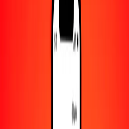
Convertido a
TJS
1,00 IQD = 0.00703613 TJS
dinar iraquí a somoni tayiko — Actualizado el 10 de agosto de 2026
00:00 UTC
Enviar dinero
Usamos el tipo de cambio interbancario solo como referencia.
Inicia sesión para ver los tipos de envío reales.
Tipos de cambio IQD a TJS hoy
Convertir dinar iraquí a somoni tayiko
Convertir somoni tayiko a dinar iraquí
IQD
TJS
1
IQD
0.00704
TJS
5
IQD
0.03518
TJS