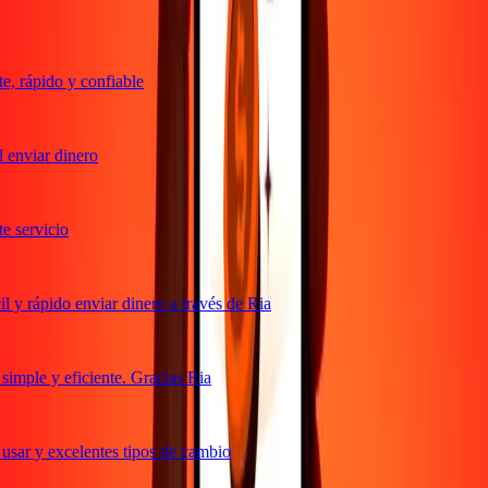
, rápido y confiable
enviar dinero
 servicio
y rápido enviar dinero a través de Ria
imple y eficiente. Gracias Ria
usar y excelentes tipos de cambio