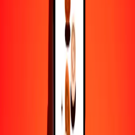
1
TJS
142.12364
IQD
5
TJS
710.61819
IQD
25
TJS
3553.09097
IQD
50
TJS
7106.18193
IQD
100
TJS
14,212.36387
IQD
500
TJS
71,061.81935
IQD
1000
TJS
142,123.63870
IQD
10,000
TJS
1,421,236.38697
IQD
Por qué elegir Ria Money Transfer para enviar dinero
internacionalmente
Más de 35 años de experiencia confiable
Entrega rápida y conveniente
Envía dinero en pocos toques a más de 190 países con Ria.
Transferencias seguras en todo el mundo
Confía en nosotros: hemos realizado más de mil millones de
transferencias seguras.