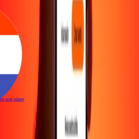
e
ones son súper