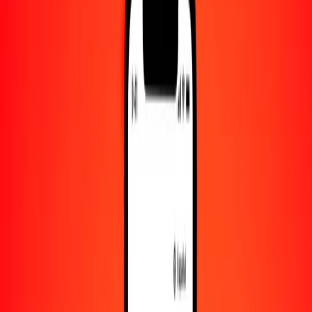
Convertido a
MYR
1,00 INR = 0.04300612 MYR
rupia india a ringit — Actualizado el 8 de agosto de 2026 00:00
UTC
Enviar dinero
Usamos el tipo de cambio interbancario solo como referencia.
Inicia sesión para ver los tipos de envío reales.
Tipos de cambio INR a MYR hoy
Convertir rupia india a ringit
Convertir ringit a rupia india
INR
MYR
1
INR
0.04301
MYR
5
INR
0.21503
MYR
25
INR
1.07515
MYR