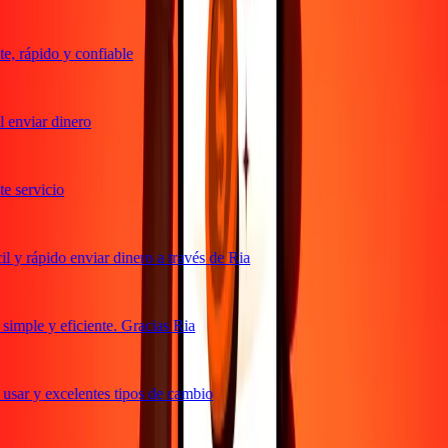
, rápido y confiable
 enviar dinero
 servicio
 y rápido enviar dinero a través de Ria
imple y eficiente. Gracias Ria
usar y excelentes tipos de cambio