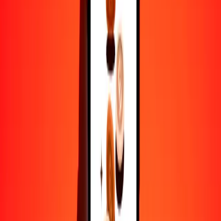
25
MYR
581.31266
INR
50
MYR
1162.62533
INR
100
MYR
2325.25066
INR
500
MYR
11,626.25329
INR
1000
MYR
23,252.50658
INR
10,000
MYR
232,525.06582
INR
Por qué elegir Ria Money Transfer para enviar dinero
internacionalmente
Más de 35 años de experiencia confiable
Entrega rápida y conveniente
Envía dinero en pocos toques a más de 190 países con Ria.
Transferencias seguras en todo el mundo
Confía en nosotros: hemos realizado más de mil millones de
transferencias seguras.