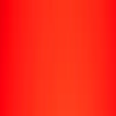
Rastrear una transferencia
Ubicaciones
Recursos
Centro de ayuda
Encuentra respuestas y soporte al cliente.
Servicios
Cobro de cheques, pago de facturas y más.
Carreras
Únete al equipo global de Ria.