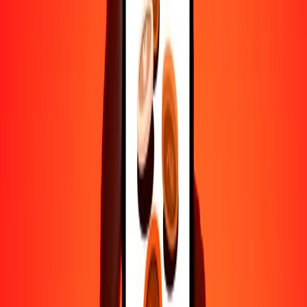
Ayuda de personas reales
Contacta a nuestro equipo de soporte 24/7 cuando lo necesites.
4.8 ★ en Play Store
Hazlo todo con la app de Ria
Envía dinero a más de 200 países, rastrea transferencias, guarda
destinatarios, encuentra sucursales cercanas y mucho más. Descarga
la app para comenzar.
Descarga la app
4.8 ★ en Play Store
Transferencias confiables desde hace 38+ años EN TODO EL
MUNDO
Lo que dicen nuestros clientes de Ria