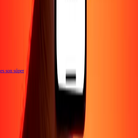
e
ones son súper
Empresa
Acerca de
Blog
Empleos
Seguridad
Corporativo
Conviértete en agente
Soporte