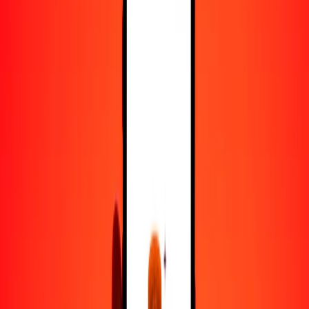
50
INR
2.15031
MYR
100
INR
4.30061
MYR
500
INR
21.50306
MYR
1000
INR
43.00612
MYR
10,000
INR
430.06116
MYR
Convertir rupia india a ringit
INR
MYR
1
INR
0.04301
MYR
5
INR
0.21503
MYR
25
INR
1.07515
MYR
50
INR
2.15031
MYR
100
INR
4.30061
MYR
500
INR
21.50306
MYR
1000
INR
43.00612
MYR
10,000
INR
430.06116
MYR
Convertir ringit a rupia india
MYR
INR
1
MYR
23.25251
INR
5
MYR
116.26253
INR