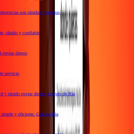
ferencias son rápidas y seguras
, rápido y confiable
 enviar dinero
 servicio
 y rápido enviar dinero a través de Ria
imple y eficiente. Gracias Ria