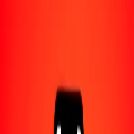
Acerca de Ria
Descubre nuestra historia y propósito.
Recursos
Obtén más información sobre Ria Money Transfer,
incluyendo nuestros servicios y soporte.
1,00 rupia india a ringit malasio hoy
Convierte INR a MYR al tipo de cambio actual
Cantidad
INR