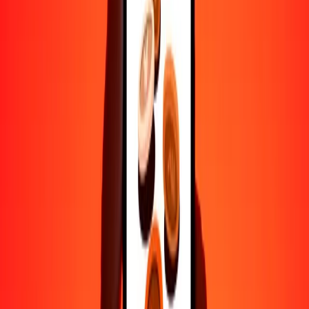
Ayuda de personas reales
Contacta a nuestro equipo de soporte 24/7 cuando lo necesites.
4.8 ★ en Play Store
Hazlo todo con la app de Ria
Envía dinero a más de 200 países, rastrea transferencias, guarda
destinatarios, encuentra sucursales cercanas y mucho más. Descarga
la app para comenzar.
Descarga la app
4.8 ★ en Play Store
Transferencias confiables desde hace 38+ años EN TODO EL
MUNDO
Lo que dicen nuestros clientes de Ria