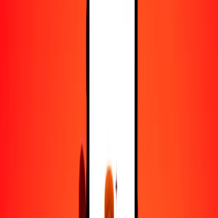
25
ILS
67.31940
MOP
50
ILS
134.63881
MOP
100
ILS
269.27761
MOP
500
ILS
1346.38806
MOP
1000
ILS
2692.77612
MOP
10,000
ILS
26,927.76121
MOP
Convertir nuevo séquel israelí a pataca de Macao
ILS
MOP
1
ILS
2.69278
MOP
5
ILS
13.46388
MOP
25
ILS
67.31940
MOP
50
ILS
134.63881
MOP
100
ILS
269.27761
MOP
500
ILS
1346.38806
MOP
1000
ILS
2692.77612
MOP
10,000
ILS
26,927.76121
MOP
Convertir pataca de Macao a nuevo séquel israelí
MOP
ILS