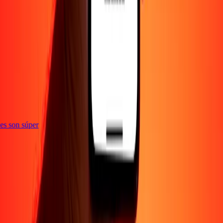
e
ones son súper
Empresa
Acerca de
Blog
Empleos
Seguridad
Corporativo
Conviértete en agente
Soporte