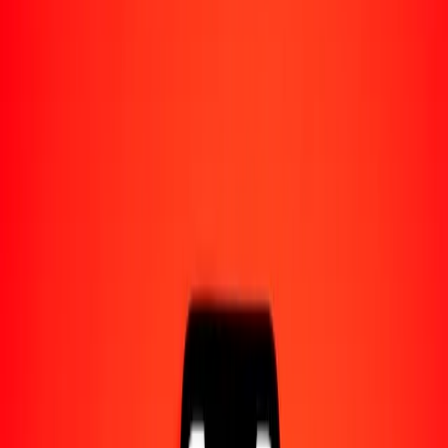
Acerca de Ria
Descubre nuestra historia y propósito.
Recursos
Obtén más información sobre Ria Money Transfer,
incluyendo nuestros servicios y soporte.
1,00 nuevo séquel israelí a pataca macaense hoy
Convierte ILS a MOP al tipo de cambio actual
Cantidad
ILS