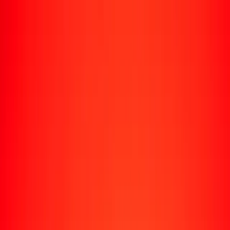
Rastrear una transferencia
Ubicaciones
Recursos
Centro de ayuda
Encuentra respuestas y soporte al cliente.
Servicios
Cobro de cheques, pago de facturas y más.
Carreras
Únete al equipo global de Ria.