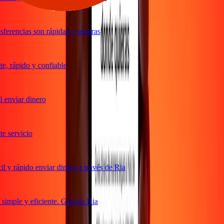
ferencias son rápidas y seguras
, rápido y confiable
 enviar dinero
 servicio
 y rápido enviar dinero a través de Ria
imple y eficiente. Gracias Ria