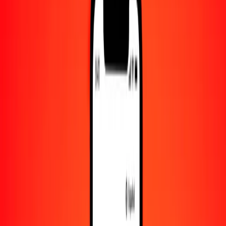
Convertido a
MOP
1,00 ILS = 2.69277612 MOP
nuevo séquel israelí a pataca de Macao — Actualizado el 8 de
agosto de 2026 00:00 UTC
Enviar dinero
Usamos el tipo de cambio interbancario solo como referencia.
Inicia sesión para ver los tipos de envío reales.
Tipos de cambio ILS a MOP hoy
Convertir nuevo séquel israelí a pataca de Macao
Convertir pataca de Macao a nuevo séquel israelí
ILS
MOP
1
ILS
2.69278
MOP
5
ILS
13.46388
MOP