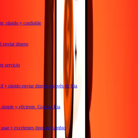
, rápido y confiable
 enviar dinero
 servicio
 y rápido enviar dinero a través de Ria
imple y eficiente. Gracias Ria
usar y excelentes tipos de cambio