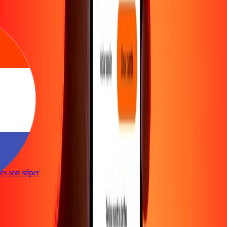
e
ones son súper