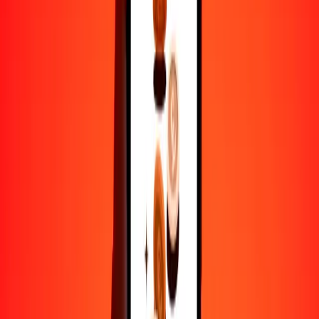
1
MOP
0.37136
ILS
5
MOP
1.85682
ILS
25
MOP
9.28410
ILS
50
MOP
18.56820
ILS
100
MOP
37.13640
ILS
500
MOP
185.68198
ILS
1000
MOP
371.36396
ILS
10,000
MOP
3713.63959
ILS
Por qué elegir Ria Money Transfer para enviar dinero
internacionalmente
Más de 35 años de experiencia confiable
Entrega rápida y conveniente
Envía dinero en pocos toques a más de 190 países con Ria.
Transferencias seguras en todo el mundo
Confía en nosotros: hemos realizado más de mil millones de
transferencias seguras.