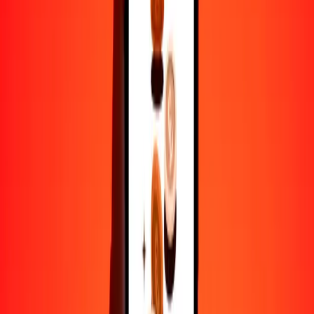
1
CVE
186.59661
IDR
5
CVE
932.98304
IDR
25
CVE
4664.91522
IDR
50
CVE
9329.83044
IDR
100
CVE
18,659.66088
IDR
500
CVE
93,298.30442
IDR
1000
CVE
186,596.60885
IDR
10,000
CVE
1,865,966.08845
IDR
Por qué elegir Ria Money Transfer para enviar dinero
internacionalmente
Más de 35 años de experiencia confiable
Entrega rápida y conveniente
Envía dinero en pocos toques a más de 190 países con Ria.
Transferencias seguras en todo el mundo
Confía en nosotros: hemos realizado más de mil millones de
transferencias seguras.