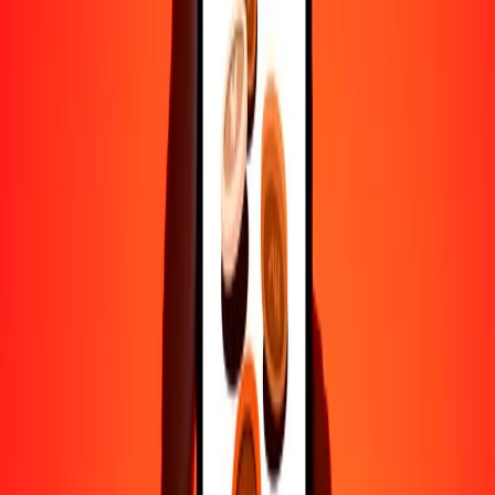
Ayuda de personas reales
Contacta a nuestro equipo de soporte 24/7 cuando lo necesites.
4.8 ★ en Play Store
Hazlo todo con la app de Ria
Envía dinero a más de 200 países, rastrea transferencias, guarda
destinatarios, encuentra sucursales cercanas y mucho más. Descarga
la app para comenzar.
Descarga la app
4.8 ★ en Play Store
Transferencias confiables desde hace 38+ años EN TODO EL
MUNDO
Lo que dicen nuestros clientes de Ria