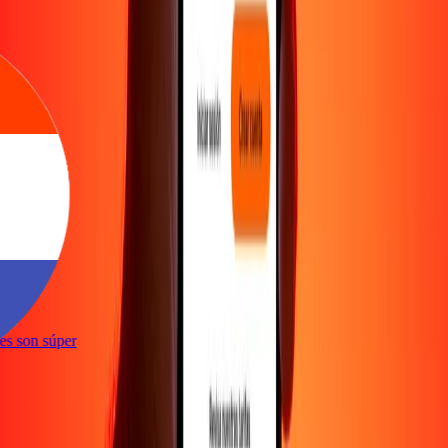
e
ones son súper