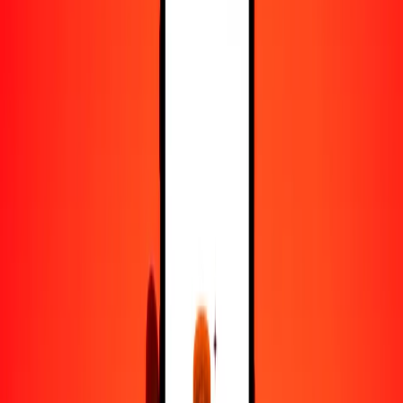
25
IDR
0.13398
CVE
50
IDR
0.26796
CVE
100
IDR
0.53592
CVE
500
IDR
2.67958
CVE
1000
IDR
5.35915
CVE
10,000
IDR
53.59154
CVE
Convertir rupia indonesia a escudo de Cabo Verde
IDR
CVE
1
IDR
0.00536
CVE
5
IDR
0.02680
CVE
25
IDR
0.13398
CVE
50
IDR
0.26796
CVE
100
IDR
0.53592
CVE
500
IDR
2.67958
CVE
1000
IDR
5.35915
CVE
10,000
IDR
53.59154
CVE
Convertir escudo de Cabo Verde a rupia indonesia
CVE
IDR