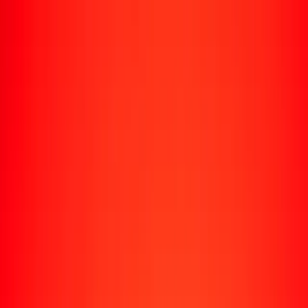
Rastrear una transferencia
Ubicaciones
Recursos
Centro de ayuda
Encuentra respuestas y soporte al cliente.
Servicios
Cobro de cheques, pago de facturas y más.
Carreras
Únete al equipo global de Ria.