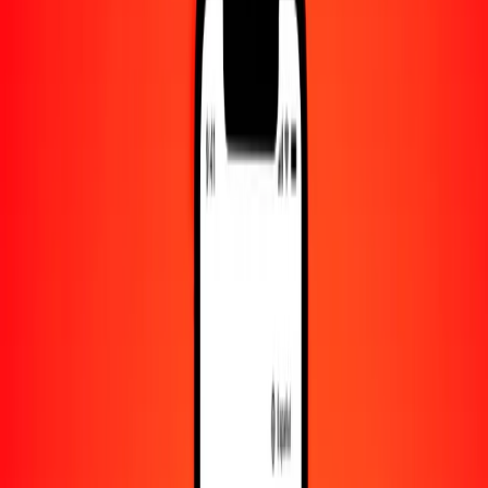
Convertido a
CVE
1,00 IDR = 0.00535915 CVE
rupia indonesia a escudo de Cabo Verde — Actualizado el 10 de
agosto de 2026 00:00 UTC
Enviar dinero
Usamos el tipo de cambio interbancario solo como referencia.
Inicia sesión para ver los tipos de envío reales.
Tipos de cambio IDR a CVE hoy
Convertir rupia indonesia a escudo de Cabo Verde
Convertir escudo de Cabo Verde a rupia indonesia
IDR
CVE
1
IDR
0.00536
CVE
5
IDR
0.02680
CVE