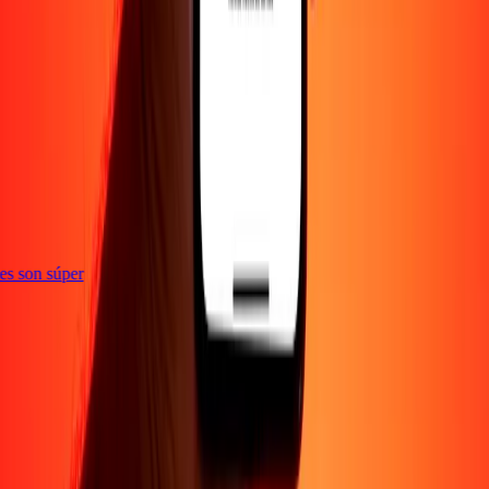
e
ones son súper
Empresa
Acerca de
Blog
Empleos
Seguridad
Corporativo
Conviértete en agente
Soporte