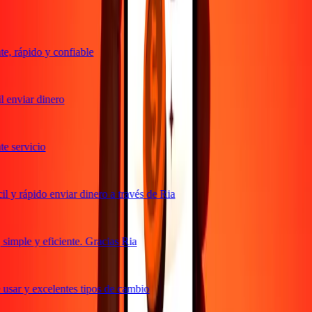
, rápido y confiable
 enviar dinero
 servicio
 y rápido enviar dinero a través de Ria
imple y eficiente. Gracias Ria
usar y excelentes tipos de cambio