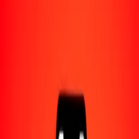
Acerca de Ria
Descubre nuestra historia y propósito.
Recursos
Obtén más información sobre Ria Money Transfer,
incluyendo nuestros servicios y soporte.
5 rupia indonesia a escudo de Cabo Verde hoy
Convierte IDR a CVE al tipo de cambio actual
Cantidad
IDR