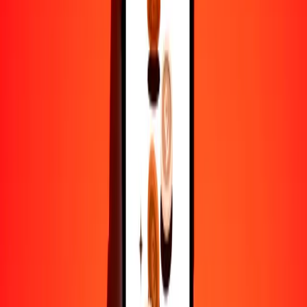
1
NZD
185.98921
HUF
5
NZD
929.94605
HUF
25
NZD
4649.73024
HUF
50
NZD
9299.46048
HUF
100
NZD
18,598.92097
HUF
500
NZD
92,994.60483
HUF
1000
NZD
185,989.20965
HUF
10,000
NZD
1,859,892.09650
HUF
Por qué elegir Ria Money Transfer para enviar dinero
internacionalmente
Más de 35 años de experiencia confiable
Entrega rápida y conveniente
Envía dinero en pocos toques a más de 190 países con Ria.
Transferencias seguras en todo el mundo
Confía en nosotros: hemos realizado más de mil millones de
transferencias seguras.