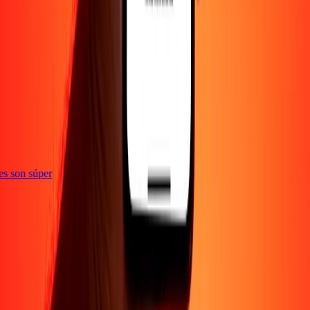
ones son súper
Empresa
Acerca de
Blog
Empleos
Seguridad
Corporativo
Conviértete en agente
Soporte