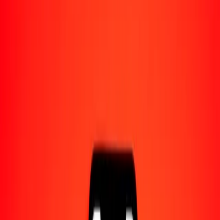
Acerca de Ria
Descubre nuestra historia y propósito.
Recursos
Obtén más información sobre Ria Money Transfer,
incluyendo nuestros servicios y soporte.
1,00 forinto húngaro a dólar neozelandés hoy
Convierte HUF a NZD al tipo de cambio actual
Cantidad
HUF