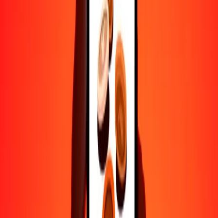
Ayuda de personas reales
Contacta a nuestro equipo de soporte 24/7 cuando lo necesites.
4.8 ★ en Play Store
Hazlo todo con la app de Ria
Envía dinero a más de 200 países, rastrea transferencias, guarda
destinatarios, encuentra sucursales cercanas y mucho más. Descarga
la app para comenzar.
Descarga la app
4.8 ★ en Play Store
Transferencias confiables desde hace 38+ años EN TODO EL
MUNDO
Lo que dicen nuestros clientes de Ria