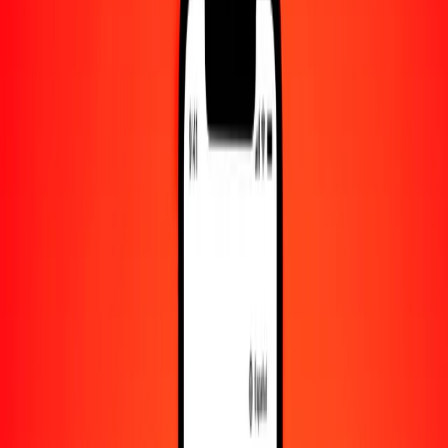
Convertido a
NZD
1,00 HUF = 0.00537666 NZD
forinto húngaro a dólar neozelandés — Actualizado el 7 de agosto
de 2026 00:00 UTC
Enviar dinero
Usamos el tipo de cambio interbancario solo como referencia.
Inicia sesión para ver los tipos de envío reales.
Tipos de cambio HUF a NZD hoy
Convertir forinto húngaro a dólar neozelandés
Convertir dólar neozelandés a forinto húngaro
HUF
NZD
1
HUF
0.00538
NZD
5
HUF
0.02688
NZD