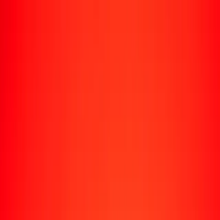
Rastrear una transferencia
Ubicaciones
Recursos
Centro de ayuda
Encuentra respuestas y soporte al cliente.
Servicios
Cobro de cheques, pago de facturas y más.
Carreras
Únete al equipo global de Ria.