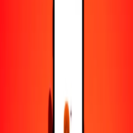
25
HUF
0.13442
NZD
50
HUF
0.26883
NZD
100
HUF
0.53767
NZD
500
HUF
2.68833
NZD
1000
HUF
5.37666
NZD
10,000
HUF
53.76656
NZD
Convertir forinto húngaro a dólar neozelandés
HUF
NZD
1
HUF
0.00538
NZD
5
HUF
0.02688
NZD
25
HUF
0.13442
NZD
50
HUF
0.26883
NZD
100
HUF
0.53767
NZD
500
HUF
2.68833
NZD
1000
HUF
5.37666
NZD
10,000
HUF
53.76656
NZD
Convertir dólar neozelandés a forinto húngaro
NZD
HUF