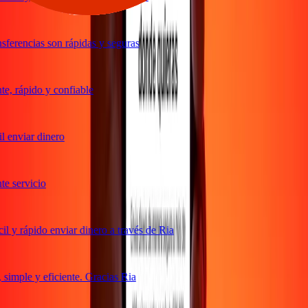
ferencias son rápidas y seguras
, rápido y confiable
 enviar dinero
 servicio
 y rápido enviar dinero a través de Ria
imple y eficiente. Gracias Ria