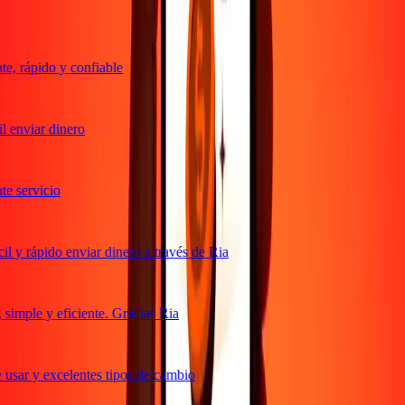
, rápido y confiable
 enviar dinero
 servicio
 y rápido enviar dinero a través de Ria
imple y eficiente. Gracias Ria
usar y excelentes tipos de cambio