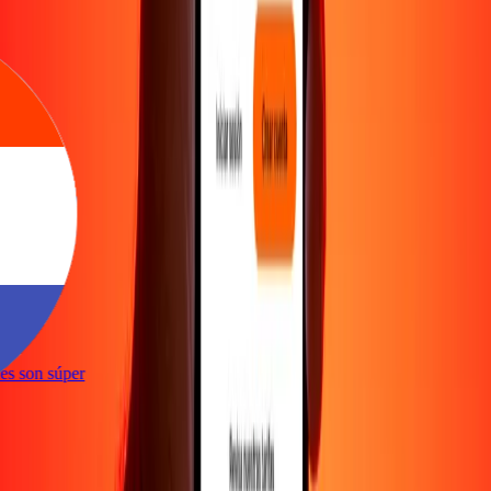
e
ones son súper