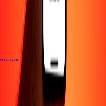
e
ones son súper
Empresa
Acerca de
Blog
Empleos
Seguridad
Corporativo
Conviértete en agente
Soporte