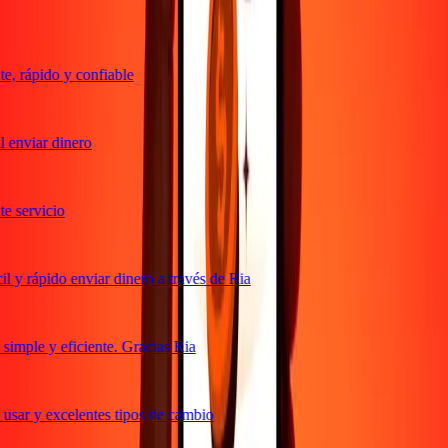
, rápido y confiable
 enviar dinero
 servicio
 y rápido enviar dinero a través de Ria
imple y eficiente. Gracias Ria
usar y excelentes tipos de cambio