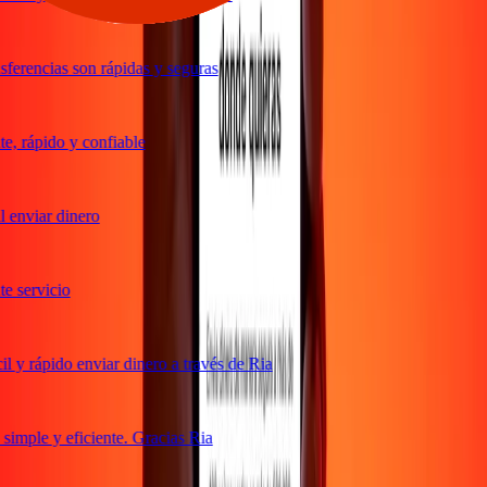
ferencias son rápidas y seguras
, rápido y confiable
 enviar dinero
 servicio
 y rápido enviar dinero a través de Ria
imple y eficiente. Gracias Ria