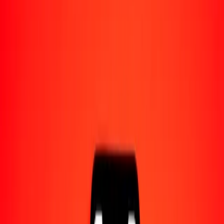
Acerca de Ria
Descubre nuestra historia y propósito.
Recursos
Obtén más información sobre Ria Money Transfer,
incluyendo nuestros servicios y soporte.
25 gurde haitiano a florín arubeño hoy
Convierte HTG a AWG al tipo de cambio actual
Cantidad
HTG