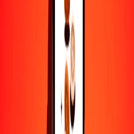
1
AWG
73.02603
HTG
5
AWG
365.13017
HTG
25
AWG
1825.65083
HTG
50
AWG
3651.30166
HTG
100
AWG
7302.60331
HTG
500
AWG
36,513.01656
HTG
1000
AWG
73,026.03312
HTG
10,000
AWG
730,260.33116
HTG
Por qué elegir Ria Money Transfer para enviar dinero
internacionalmente
Más de 35 años de experiencia confiable
Entrega rápida y conveniente
Envía dinero en pocos toques a más de 190 países con Ria.
Transferencias seguras en todo el mundo
Confía en nosotros: hemos realizado más de mil millones de
transferencias seguras.