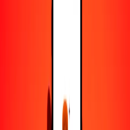
25
HTG
0.34234
AWG
50
HTG
0.68469
AWG
100
HTG
1.36937
AWG
500
HTG
6.84687
AWG
1000
HTG
13.69375
AWG
10,000
HTG
136.93747
AWG
Convertir gourde haitiano a florín arubeño
HTG
AWG
1
HTG
0.01369
AWG
5
HTG
0.06847
AWG
25
HTG
0.34234
AWG
50
HTG
0.68469
AWG
100
HTG
1.36937
AWG
500
HTG
6.84687
AWG
1000
HTG
13.69375
AWG
10,000
HTG
136.93747
AWG
Convertir florín arubeño a gourde haitiano
AWG
HTG