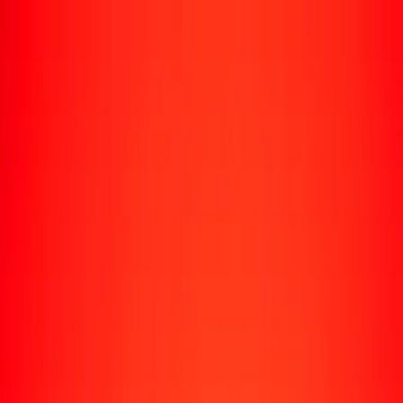
Rastrear una transferencia
Ubicaciones
Recursos
Centro de ayuda
Encuentra respuestas y soporte al cliente.
Servicios
Cobro de cheques, pago de facturas y más.
Carreras
Únete al equipo global de Ria.