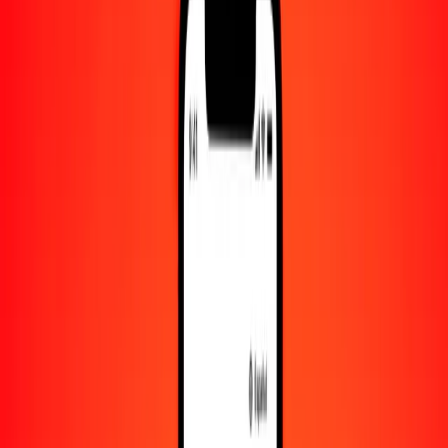
Convertido a
AWG
1,00 HTG = 0.01369375 AWG
gourde haitiano a florín arubeño — Actualizado el 7 de agosto de
2026 00:00 UTC
Enviar dinero
Usamos el tipo de cambio interbancario solo como referencia.
Inicia sesión para ver los tipos de envío reales.
Tipos de cambio HTG a AWG hoy
Convertir gourde haitiano a florín arubeño
Convertir florín arubeño a gourde haitiano
HTG
AWG
1
HTG
0.01369
AWG
5
HTG
0.06847
AWG