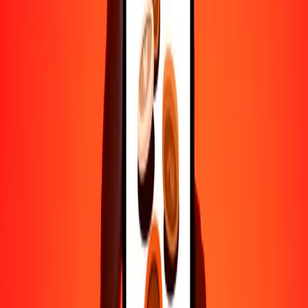
Ayuda de personas reales
Contacta a nuestro equipo de soporte 24/7 cuando lo necesites.
4.8 ★ en Play Store
Hazlo todo con la app de Ria
Envía dinero a más de 200 países, rastrea transferencias, guarda
destinatarios, encuentra sucursales cercanas y mucho más. Descarga
la app para comenzar.
Descarga la app
4.8 ★ en Play Store
Transferencias confiables desde hace 38+ años EN TODO EL
MUNDO
Lo que dicen nuestros clientes de Ria