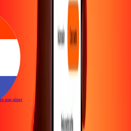
e
ones son súper