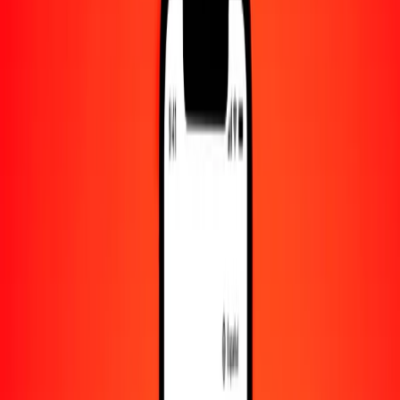
Convertido a
VES
1,00 HKD = 96.08845811 VES
dólar hongkonés a bolívar venezolano — Actualizado el 8 de agosto
de 2026 00:00 UTC
Enviar dinero
Usamos el tipo de cambio interbancario solo como referencia.
Inicia sesión para ver los tipos de envío reales.
Tipos de cambio HKD a VES hoy
Convertir dólar hongkonés a bolívar venezolano
Convertir bolívar venezolano a dólar hongkonés
HKD
VES
1
HKD
96.08846
VES
5
HKD
480.44229
VES