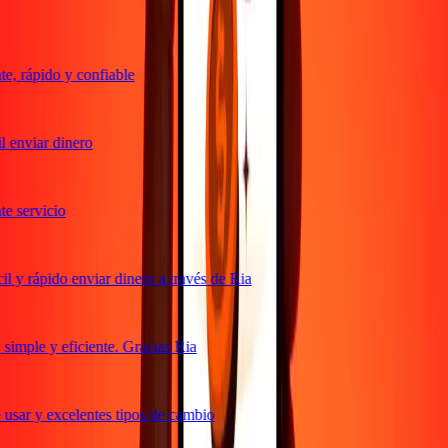
, rápido y confiable
 enviar dinero
 servicio
 y rápido enviar dinero a través de Ria
imple y eficiente. Gracias Ria
usar y excelentes tipos de cambio