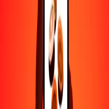
Ayuda de personas reales
Contacta a nuestro equipo de soporte 24/7 cuando lo necesites.
4.8 ★ en Play Store
Hazlo todo con la app de Ria
Envía dinero a más de 200 países, rastrea transferencias, guarda
destinatarios, encuentra sucursales cercanas y mucho más. Descarga
la app para comenzar.
Descarga la app
4.8 ★ en Play Store
Transferencias confiables desde hace 38+ años EN TODO EL
MUNDO
Lo que dicen nuestros clientes de Ria