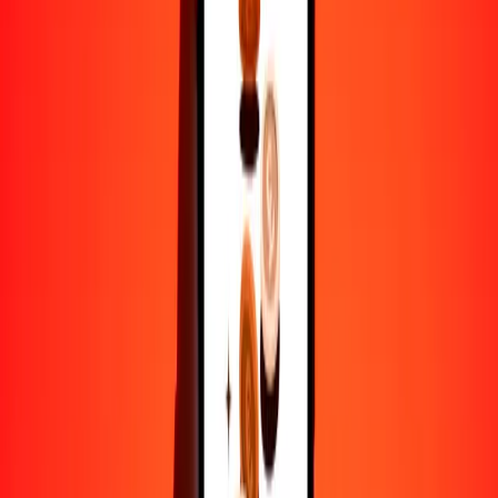
1
VES
0.01041
HKD
5
VES
0.05204
HKD
25
VES
0.26018
HKD
50
VES
0.52035
HKD
100
VES
1.04071
HKD
500
VES
5.20354
HKD
1000
VES
10.40708
HKD
10,000
VES
104.07077
HKD
Por qué elegir Ria Money Transfer para enviar dinero
internacionalmente
Más de 35 años de experiencia confiable
Entrega rápida y conveniente
Envía dinero en pocos toques a más de 190 países con Ria.
Transferencias seguras en todo el mundo
Confía en nosotros: hemos realizado más de mil millones de
transferencias seguras.