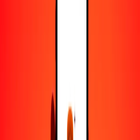
25
HKD
2402.21145
VES
50
HKD
4804.42291
VES
100
HKD
9608.84581
VES
500
HKD
48,044.22906
VES
1000
HKD
96,088.45811
VES
10,000
HKD
960,884.58112
VES
Convertir dólar hongkonés a bolívar venezolano
HKD
VES
1
HKD
96.08846
VES
5
HKD
480.44229
VES
25
HKD
2402.21145
VES
50
HKD
4804.42291
VES
100
HKD
9608.84581
VES
500
HKD
48,044.22906
VES
1000
HKD
96,088.45811
VES
10,000
HKD
960,884.58112
VES
Convertir bolívar venezolano a dólar hongkonés
VES
HKD