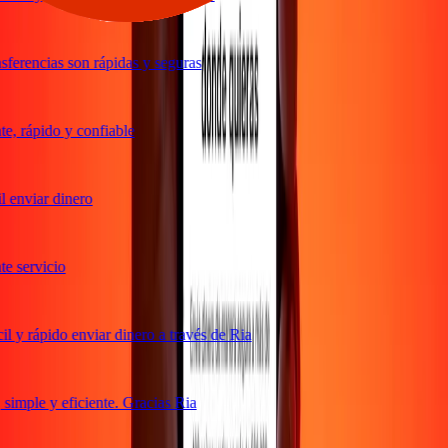
ferencias son rápidas y seguras
, rápido y confiable
 enviar dinero
 servicio
 y rápido enviar dinero a través de Ria
imple y eficiente. Gracias Ria