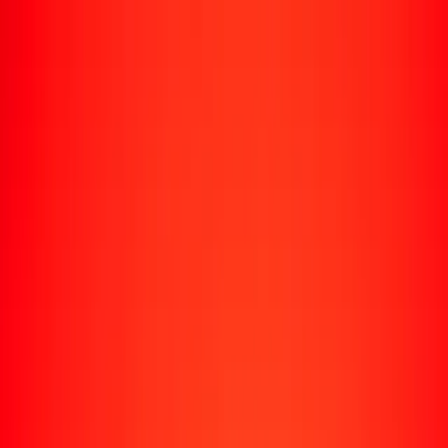
Rastrear una transferencia
Ubicaciones
Recursos
Centro de ayuda
Encuentra respuestas y soporte al cliente.
Servicios
Cobro de cheques, pago de facturas y más.
Carreras
Únete al equipo global de Ria.