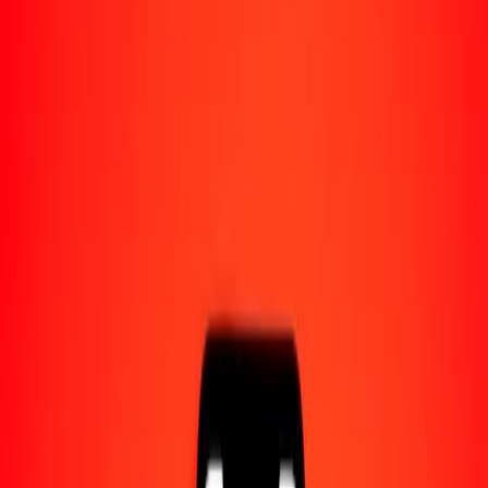
Acerca de Ria
Descubre nuestra historia y propósito.
Recursos
Obtén más información sobre Ria Money Transfer,
incluyendo nuestros servicios y soporte.
1,00 dólar hongkonés a bolívar venezolano hoy
Convierte HKD a VES al tipo de cambio actual
Cantidad
HKD