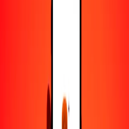
50
GYD
15.24427
MZN
100
GYD
30.48853
MZN
500
GYD
152.44266
MZN
1000
GYD
304.88531
MZN
10,000
GYD
3048.85311
MZN
Convertir dólar guyanés a metical
GYD
MZN
1
GYD
0.30489
MZN
5
GYD
1.52443
MZN
25
GYD
7.62213
MZN
50
GYD
15.24427
MZN
100
GYD
30.48853
MZN
500
GYD
152.44266
MZN
1000
GYD
304.88531
MZN
10,000
GYD
3048.85311
MZN
Convertir metical a dólar guyanés
MZN
GYD
1
MZN
3.27992
GYD
5
MZN
16.39961
GYD