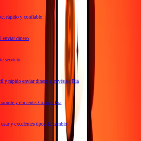
, rápido y confiable
 enviar dinero
 servicio
 y rápido enviar dinero a través de Ria
imple y eficiente. Gracias Ria
usar y excelentes tipos de cambio