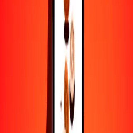
25
MZN
81.99805
GYD
50
MZN
163.99609
GYD
100
MZN
327.99219
GYD
500
MZN
1639.96094
GYD
1000
MZN
3279.92187
GYD
10,000
MZN
32,799.21874
GYD
Por qué elegir Ria Money Transfer para enviar dinero
internacionalmente
Más de 35 años de experiencia confiable
Entrega rápida y conveniente
Envía dinero en pocos toques a más de 190 países con Ria.
Transferencias seguras en todo el mundo
Confía en nosotros: hemos realizado más de mil millones de
transferencias seguras.