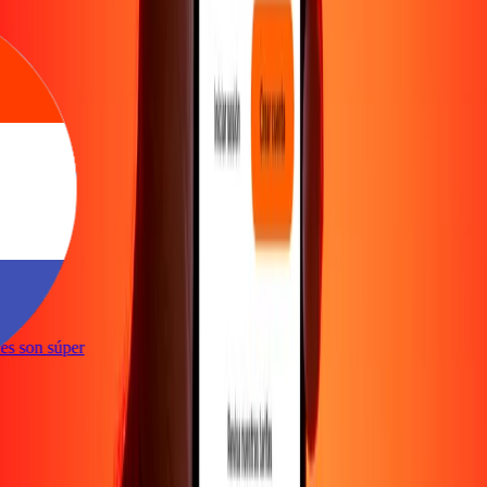
e
ones son súper