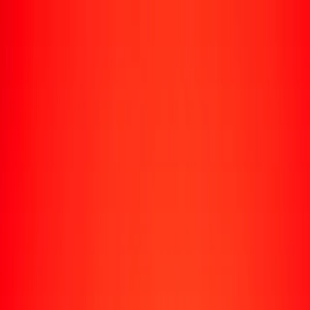
Rastrear una transferencia
Ubicaciones
Recursos
Centro de ayuda
Encuentra respuestas y soporte al cliente.
Servicios
Cobro de cheques, pago de facturas y más.
Carreras
Únete al equipo global de Ria.