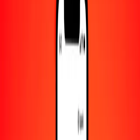
Convertido a
MZN
1,00 GYD = 0.30488531 MZN
dólar guyanés a metical — Actualizado el 9 de agosto de 2026
00:00 UTC
Enviar dinero
Usamos el tipo de cambio interbancario solo como referencia.
Inicia sesión para ver los tipos de envío reales.
Tipos de cambio GYD a MZN hoy
Convertir dólar guyanés a metical
Convertir metical a dólar guyanés
GYD
MZN
1
GYD
0.30489
MZN
5
GYD
1.52443
MZN
25
GYD
7.62213
MZN