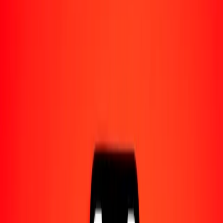
Acerca de Ria
Descubre nuestra historia y propósito.
Recursos
Obtén más información sobre Ria Money Transfer,
incluyendo nuestros servicios y soporte.
10 mil dólar guyanés a metical mozambiqueño hoy
Convierte GYD a MZN al tipo de cambio actual
Cantidad
GYD