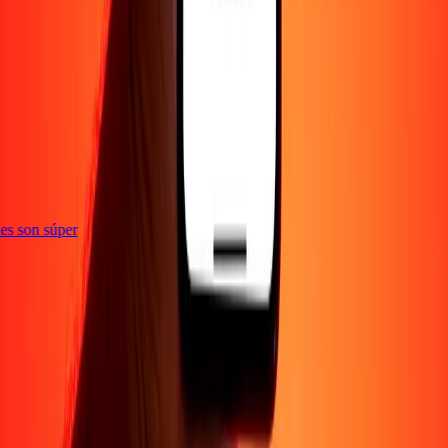
e
ones son súper
Empresa
Acerca de
Blog
Empleos
Seguridad
Corporativo
Conviértete en agente
Soporte