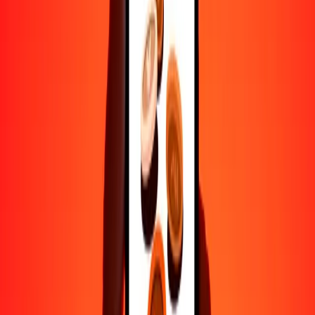
Ayuda de personas reales
Contacta a nuestro equipo de soporte 24/7 cuando lo necesites.
4.8 ★ en Play Store
Hazlo todo con la app de Ria
Envía dinero a más de 200 países, rastrea transferencias, guarda
destinatarios, encuentra sucursales cercanas y mucho más. Descarga
la app para comenzar.
Descarga la app
4.8 ★ en Play Store
Transferencias confiables desde hace 38+ años EN TODO EL
MUNDO
Lo que dicen nuestros clientes de Ria