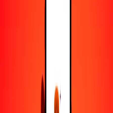
25
GNF
2.14653
VES
50
GNF
4.29306
VES
100
GNF
8.58612
VES
500
GNF
42.93060
VES
1000
GNF
85.86119
VES
10,000
GNF
858.61191
VES
Convertir franco guineano a bolívar venezolano
GNF
VES
1
GNF
0.08586
VES
5
GNF
0.42931
VES
25
GNF
2.14653
VES
50
GNF
4.29306
VES
100
GNF
8.58612
VES
500
GNF
42.93060
VES
1000
GNF
85.86119
VES
10,000
GNF
858.61191
VES
Convertir bolívar venezolano a franco guineano
VES
GNF