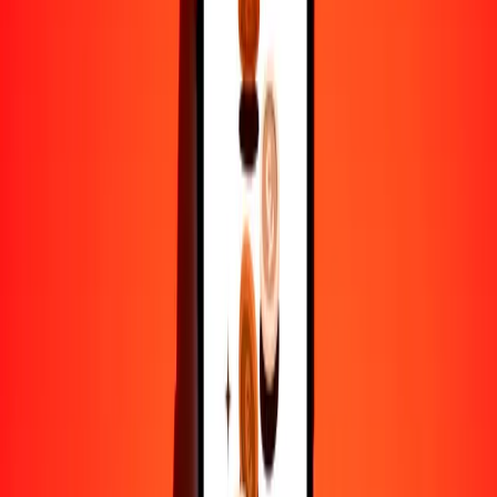
1
VES
11.64671
GNF
5
VES
58.23353
GNF
25
VES
291.16763
GNF
50
VES
582.33527
GNF
100
VES
1164.67054
GNF
500
VES
5823.35269
GNF
1000
VES
11,646.70538
GNF
10,000
VES
116,467.05382
GNF
Por qué elegir Ria Money Transfer para enviar dinero
internacionalmente
Más de 35 años de experiencia confiable
Entrega rápida y conveniente
Envía dinero en pocos toques a más de 190 países con Ria.
Transferencias seguras en todo el mundo
Confía en nosotros: hemos realizado más de mil millones de
transferencias seguras.