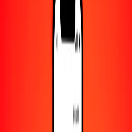
Convertido a
VES
1,00 GNF = 0.08586119 VES
franco guineano a bolívar venezolano — Actualizado el 8 de agosto
de 2026 00:00 UTC
Enviar dinero
Usamos el tipo de cambio interbancario solo como referencia.
Inicia sesión para ver los tipos de envío reales.
Tipos de cambio GNF a VES hoy
Convertir franco guineano a bolívar venezolano
Convertir bolívar venezolano a franco guineano
GNF
VES
1
GNF
0.08586
VES
5
GNF
0.42931
VES