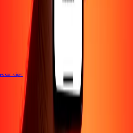
e
ones son súper
Empresa
Acerca de
Blog
Empleos
Seguridad
Corporativo
Conviértete en agente
Soporte