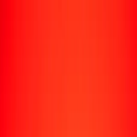
Rastrear una transferencia
Ubicaciones
Recursos
Centro de ayuda
Encuentra respuestas y soporte al cliente.
Servicios
Cobro de cheques, pago de facturas y más.
Carreras
Únete al equipo global de Ria.