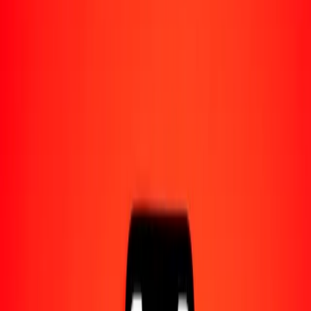
Acerca de Ria
Descubre nuestra historia y propósito.
Recursos
Obtén más información sobre Ria Money Transfer,
incluyendo nuestros servicios y soporte.
1,00 franco guineano a bolívar venezolano hoy
Convierte GNF a VES al tipo de cambio actual
Cantidad
GNF