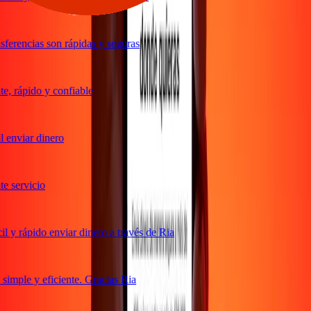
ferencias son rápidas y seguras
, rápido y confiable
 enviar dinero
 servicio
 y rápido enviar dinero a través de Ria
imple y eficiente. Gracias Ria