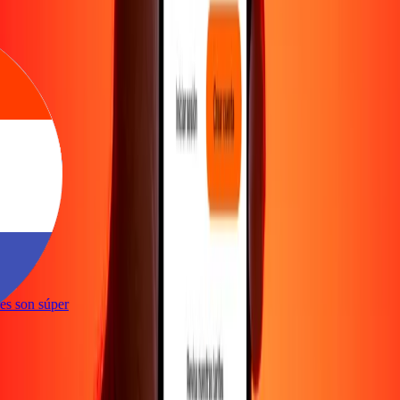
e
ones son súper