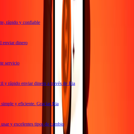
, rápido y confiable
 enviar dinero
 servicio
 y rápido enviar dinero a través de Ria
imple y eficiente. Gracias Ria
usar y excelentes tipos de cambio