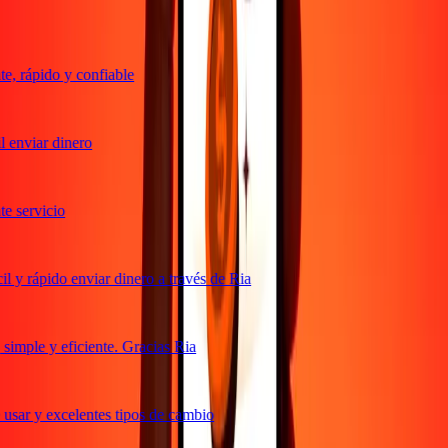
, rápido y confiable
 enviar dinero
 servicio
 y rápido enviar dinero a través de Ria
imple y eficiente. Gracias Ria
usar y excelentes tipos de cambio