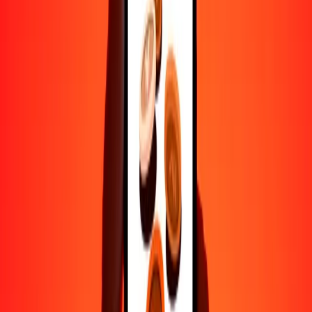
Ayuda de personas reales
Contacta a nuestro equipo de soporte 24/7 cuando lo necesites.
4.8 ★ en Play Store
Hazlo todo con la app de Ria
Envía dinero a más de 200 países, rastrea transferencias, guarda
destinatarios, encuentra sucursales cercanas y mucho más. Descarga
la app para comenzar.
Descarga la app
4.8 ★ en Play Store
Transferencias confiables desde hace 38+ años EN TODO EL
MUNDO
Lo que dicen nuestros clientes de Ria