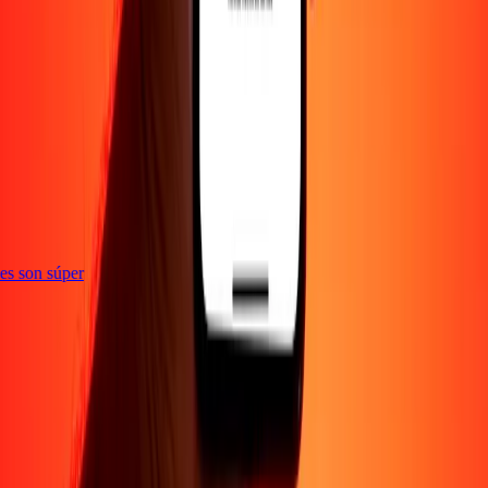
e
ones son súper
Empresa
Acerca de
Blog
Empleos
Seguridad
Corporativo
Conviértete en agente
Soporte