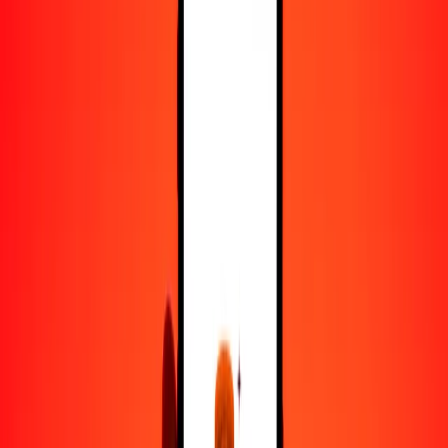
25
GMD
252.75326
VES
50
GMD
505.50651
VES
100
GMD
1011.01303
VES
500
GMD
5055.06513
VES
1000
GMD
10,110.13026
VES
10,000
GMD
101,101.30256
VES
Convertir dalasi a bolívar venezolano
GMD
VES
1
GMD
10.11013
VES
5
GMD
50.55065
VES
25
GMD
252.75326
VES
50
GMD
505.50651
VES
100
GMD
1011.01303
VES
500
GMD
5055.06513
VES
1000
GMD
10,110.13026
VES
10,000
GMD
101,101.30256
VES
Convertir bolívar venezolano a dalasi
VES
GMD