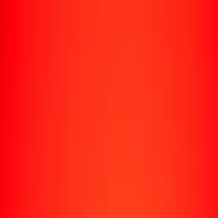
Rastrear una transferencia
Ubicaciones
Recursos
Centro de ayuda
Encuentra respuestas y soporte al cliente.
Servicios
Cobro de cheques, pago de facturas y más.
Carreras
Únete al equipo global de Ria.