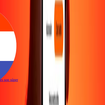
e
ones son súper