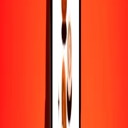
1
VES
0.09891
GMD
5
VES
0.49455
GMD
25
VES
2.47277
GMD
50
VES
4.94553
GMD
100
VES
9.89107
GMD
500
VES
49.45535
GMD
1000
VES
98.91069
GMD
10,000
VES
989.10694
GMD
Por qué elegir Ria Money Transfer para enviar dinero
internacionalmente
Más de 35 años de experiencia confiable
Entrega rápida y conveniente
Envía dinero en pocos toques a más de 190 países con Ria.
Transferencias seguras en todo el mundo
Confía en nosotros: hemos realizado más de mil millones de
transferencias seguras.