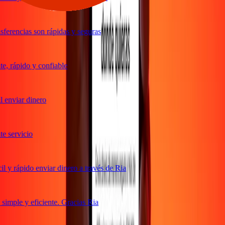
ferencias son rápidas y seguras
, rápido y confiable
 enviar dinero
 servicio
 y rápido enviar dinero a través de Ria
imple y eficiente. Gracias Ria