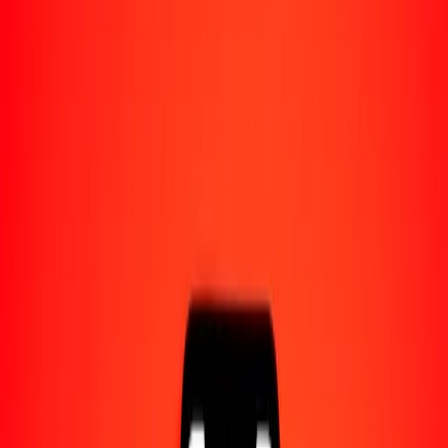
Acerca de Ria
Descubre nuestra historia y propósito.
Recursos
Obtén más información sobre Ria Money Transfer,
incluyendo nuestros servicios y soporte.
1,00 dalasi gambiano a bolívar venezolano hoy
Convierte GMD a VES al tipo de cambio actual
Cantidad
GMD