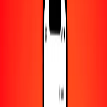
Convertido a
VES
1,00 GMD = 10.11013026 VES
dalasi a bolívar venezolano — Actualizado el 6 de agosto de 2026
00:00 UTC
Enviar dinero
Usamos el tipo de cambio interbancario solo como referencia.
Inicia sesión para ver los tipos de envío reales.
Tipos de cambio GMD a VES hoy
Convertir dalasi a bolívar venezolano
Convertir bolívar venezolano a dalasi
GMD
VES
1
GMD
10.11013
VES
5
GMD
50.55065
VES