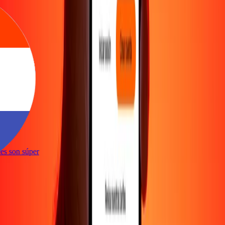
e
ones son súper