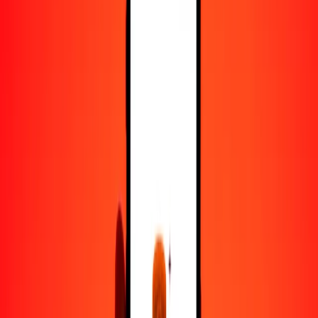
100
GMD
0.99900
IMP
500
GMD
4.99500
IMP
1000
GMD
9.99000
IMP
10,000
GMD
99.90003
IMP
Convertir dalasi a IMP
GMD
IMP
1
GMD
0.00999
IMP
5
GMD
0.04995
IMP
25
GMD
0.24975
IMP
50
GMD
0.49950
IMP
100
GMD
0.99900
IMP
500
GMD
4.99500
IMP
1000
GMD
9.99000
IMP
10,000
GMD
99.90003
IMP
Convertir IMP a dalasi
IMP
GMD
1
IMP
100.10007
GMD
5
IMP
500.50036
GMD
25
IMP
2502.50180
GMD