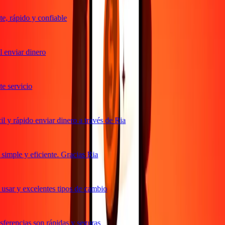
, rápido y confiable
 enviar dinero
 servicio
 y rápido enviar dinero a través de Ria
imple y eficiente. Gracias Ria
usar y excelentes tipos de cambio
ferencias son rápidas y seguras