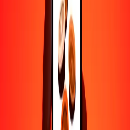
Ayuda de personas reales
Contacta a nuestro equipo de soporte 24/7 cuando lo necesites.
4.8 ★ en Play Store
Hazlo todo con la app de Ria
Envía dinero a más de 200 países, rastrea transferencias, guarda
destinatarios, encuentra sucursales cercanas y mucho más. Descarga
la app para comenzar.
Descarga la app
4.8 ★ en Play Store
Transferencias confiables desde hace 38+ años EN TODO EL
MUNDO
Lo que dicen nuestros clientes de Ria