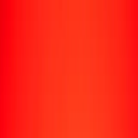
Rastrear una transferencia
Ubicaciones
Recursos
Centro de ayuda
Encuentra respuestas y soporte al cliente.
Servicios
Cobro de cheques, pago de facturas y más.
Carreras
Únete al equipo global de Ria.