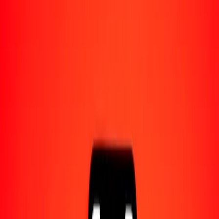
Acerca de Ria
Descubre nuestra historia y propósito.
Recursos
Obtén más información sobre Ria Money Transfer,
incluyendo nuestros servicios y soporte.
500 dalasi gambiano a IMP hoy
Convierte GMD a IMP al tipo de cambio actual
Cantidad
GMD