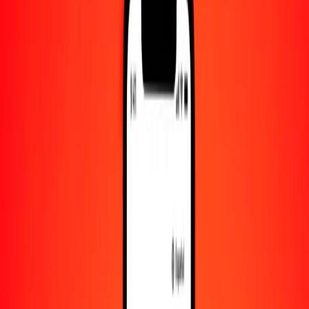
Convertido a
IMP
1,00 GMD = 0.00999000 IMP
dalasi a IMP — Actualizado el 10 de agosto de 2026 00:00 UTC
Enviar dinero
Usamos el tipo de cambio interbancario solo como referencia.
Inicia sesión para ver los tipos de envío reales.
Tipos de cambio GMD a IMP hoy
Convertir dalasi a IMP
Convertir IMP a dalasi
GMD
IMP
1
GMD
0.00999
IMP
5
GMD
0.04995
IMP
25
GMD
0.24975
IMP
50
GMD
0.49950
IMP