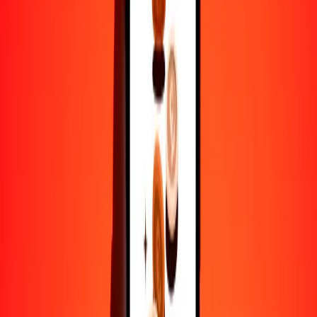
50
IMP
5005.00360
GMD
100
IMP
10,010.00720
GMD
500
IMP
50,050.03602
GMD
1000
IMP
100,100.07204
GMD
10,000
IMP
1,001,000.72044
GMD
Por qué elegir Ria Money Transfer para enviar dinero
internacionalmente
Más de 35 años de experiencia confiable
Entrega rápida y conveniente
Envía dinero en pocos toques a más de 190 países con Ria.
Transferencias seguras en todo el mundo
Confía en nosotros: hemos realizado más de mil millones de
transferencias seguras.