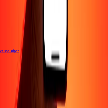
e
ones son súper
Empresa
Acerca de
Blog
Empleos
Seguridad
Corporativo
Conviértete en agente
Soporte
Política de privacidad
Aviso de cookies
Términos y