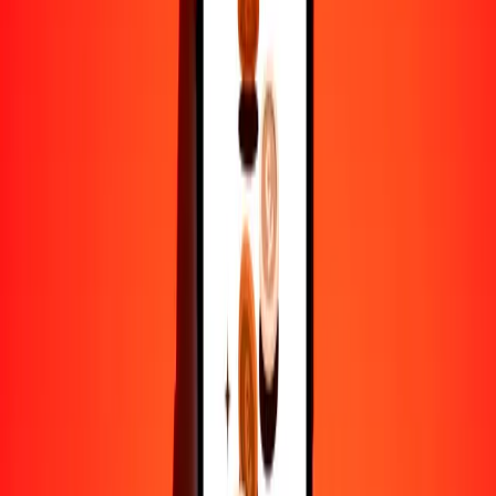
1
CDF
0.03240
GMD
5
CDF
0.16198
GMD
25
CDF
0.80990
GMD
50
CDF
1.61979
GMD
100
CDF
3.23958
GMD
500
CDF
16.19791
GMD
1000
CDF
32.39582
GMD
10,000
CDF
323.95819
GMD
Por qué elegir Ria Money Transfer para enviar dinero
internacionalmente
Más de 35 años de experiencia confiable
Entrega rápida y conveniente
Envía dinero en pocos toques a más de 190 países con Ria.
Transferencias seguras en todo el mundo
Confía en nosotros: hemos realizado más de mil millones de
transferencias seguras.