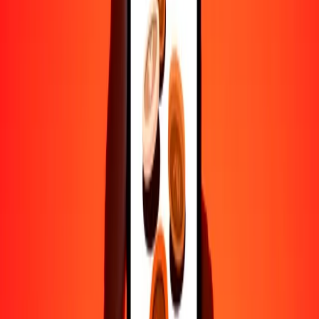
Ayuda de personas reales
Contacta a nuestro equipo de soporte 24/7 cuando lo necesites.
4.8 ★ en Play Store
Hazlo todo con la app de Ria
Envía dinero a más de 200 países, rastrea transferencias, guarda
destinatarios, encuentra sucursales cercanas y mucho más. Descarga
la app para comenzar.
Descarga la app
4.8 ★ en Play Store
Transferencias confiables desde hace 38+ años EN TODO EL
MUNDO
Lo que dicen nuestros clientes de Ria