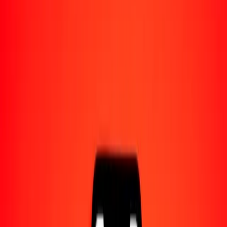
Acerca de Ria
Descubre nuestra historia y propósito.
Recursos
Obtén más información sobre Ria Money Transfer,
incluyendo nuestros servicios y soporte.
10 mil dalasi gambiano a franco congoleño hoy
Convierte GMD a CDF al tipo de cambio actual
Cantidad
GMD