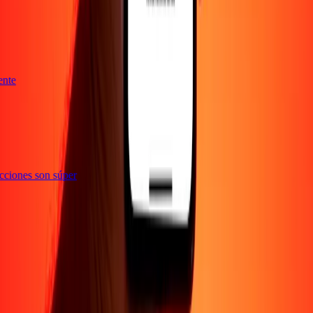
iente
sacciones son súper
Empresa
Acerca de
Blog
Empleos
Seguridad
Corporativo
Conviértete en agente
Soporte