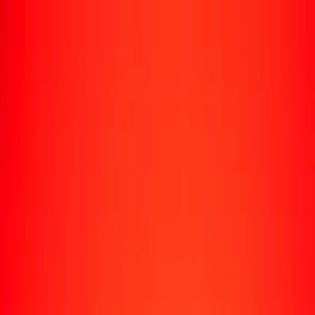
Rastrear una transferencia
Ubicaciones
Recursos
Centro de ayuda
Encuentra respuestas y soporte al cliente.
Servicios
Cobro de cheques, pago de facturas y más.
Carreras
Únete al equipo global de Ria.