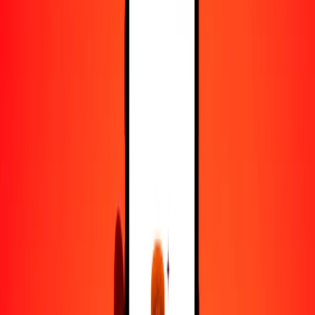
25
GMD
771.70452
CDF
50
GMD
1543.40904
CDF
100
GMD
3086.81808
CDF
500
GMD
15,434.09040
CDF
1000
GMD
30,868.18081
CDF
10,000
GMD
308,681.80809
CDF
Convertir dalasi a franco congoleño
GMD
CDF
1
GMD
30.86818
CDF
5
GMD
154.34090
CDF
25
GMD
771.70452
CDF
50
GMD
1543.40904
CDF
100
GMD
3086.81808
CDF
500
GMD
15,434.09040
CDF
1000
GMD
30,868.18081
CDF
10,000
GMD
308,681.80809
CDF
Convertir franco congoleño a dalasi
CDF
GMD