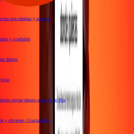
cias son rápidas y seguras
ido y confiable
r dinero
icio
pido enviar dinero a través de Ria
 y eficiente. Gracias Ria