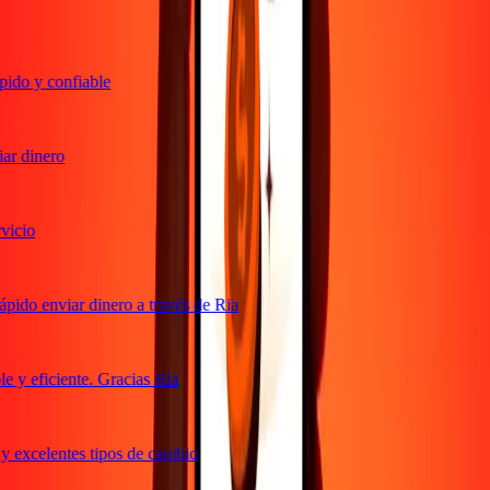
ido y confiable
r dinero
icio
pido enviar dinero a través de Ria
 y eficiente. Gracias Ria
y excelentes tipos de cambio