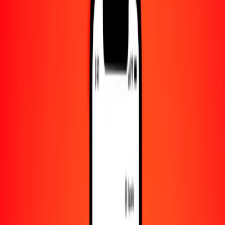
Convertido a
CDF
1,00 GMD = 30.86818081 CDF
dalasi a franco congoleño — Actualizado el 7 de agosto de 2026
00:00 UTC
Enviar dinero
Usamos el tipo de cambio interbancario solo como referencia.
Inicia sesión para ver los tipos de envío reales.
Tipos de cambio GMD a CDF hoy
Convertir dalasi a franco congoleño
Convertir franco congoleño a dalasi
GMD
CDF
1
GMD
30.86818
CDF
5
GMD
154.34090
CDF