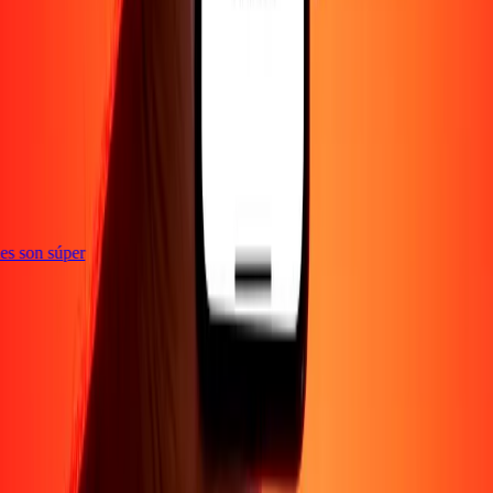
e
ones son súper
Empresa
Acerca de
Blog
Empleos
Seguridad
Corporativo
Conviértete en agente
Soporte