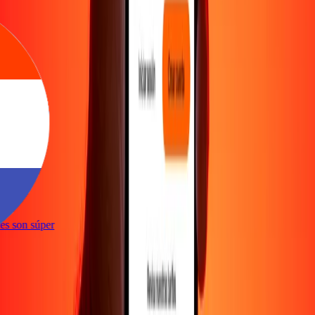
e
ones son súper