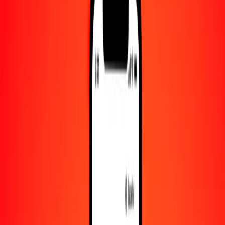
Convertido a
STN
1,00 GIP = 28.88831449 STN
libra gibraltareña a dobra — Actualizado el 8 de agosto de 2026
00:00 UTC
Enviar dinero
Usamos el tipo de cambio interbancario solo como referencia.
Inicia sesión para ver los tipos de envío reales.
Tipos de cambio GIP a STN hoy
Convertir libra gibraltareña a dobra
Convertir dobra a libra gibraltareña
GIP
STN
1
GIP
28.88831
STN
5
GIP
144.44157
STN
25
GIP
722.20786
STN