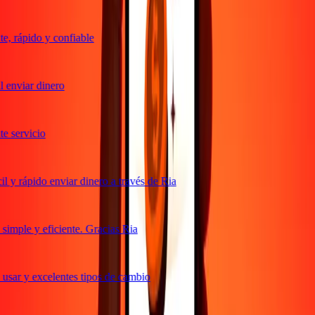
, rápido y confiable
 enviar dinero
 servicio
 y rápido enviar dinero a través de Ria
imple y eficiente. Gracias Ria
usar y excelentes tipos de cambio