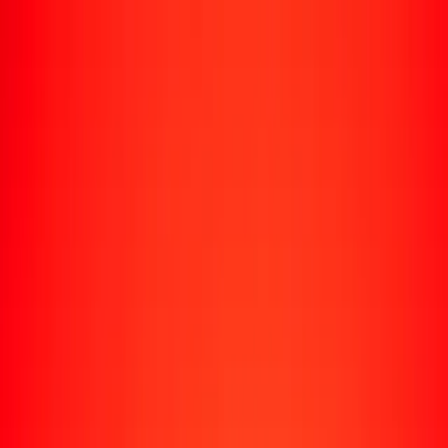
Rastrear una transferencia
Ubicaciones
Recursos
Centro de ayuda
Encuentra respuestas y soporte al cliente.
Servicios
Cobro de cheques, pago de facturas y más.
Carreras
Únete al equipo global de Ria.