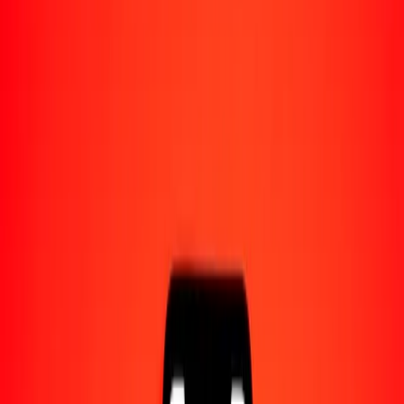
Acerca de Ria
Descubre nuestra historia y propósito.
Recursos
Obtén más información sobre Ria Money Transfer,
incluyendo nuestros servicios y soporte.
1,00 libra gibraltareña a dobra santotomense hoy
Convierte GIP a STN al tipo de cambio actual
Cantidad
GIP