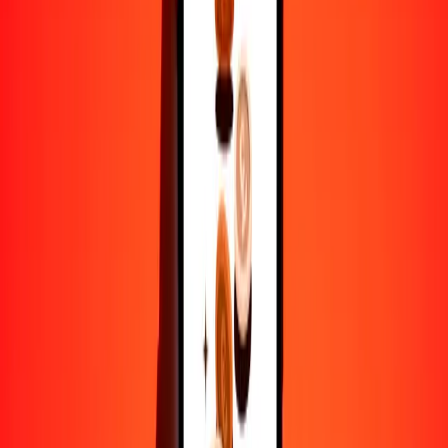
25
STN
0.86540
GIP
50
STN
1.73080
GIP
100
STN
3.46161
GIP
500
STN
17.30804
GIP
1000
STN
34.61607
GIP
10,000
STN
346.16073
GIP
Por qué elegir Ria Money Transfer para enviar dinero
internacionalmente
Más de 35 años de experiencia confiable
Entrega rápida y conveniente
Envía dinero en pocos toques a más de 190 países con Ria.
Transferencias seguras en todo el mundo
Confía en nosotros: hemos realizado más de mil millones de
transferencias seguras.