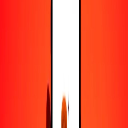
50
GIP
1444.41572
STN
100
GIP
2888.83145
STN
500
GIP
14,444.15725
STN
1000
GIP
28,888.31449
STN
10,000
GIP
288,883.14490
STN
Convertir libra gibraltareña a dobra
GIP
STN
1
GIP
28.88831
STN
5
GIP
144.44157
STN
25
GIP
722.20786
STN
50
GIP
1444.41572
STN
100
GIP
2888.83145
STN
500
GIP
14,444.15725
STN
1000
GIP
28,888.31449
STN
10,000
GIP
288,883.14490
STN
Convertir dobra a libra gibraltareña
STN
GIP
1
STN
0.03462
GIP
5
STN
0.17308
GIP