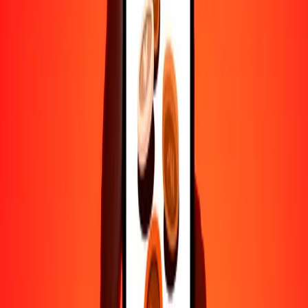
Ayuda de personas reales
Contacta a nuestro equipo de soporte 24/7 cuando lo necesites.
4.8 ★ en Play Store
Hazlo todo con la app de Ria
Envía dinero a más de 200 países, rastrea transferencias, guarda
destinatarios, encuentra sucursales cercanas y mucho más. Descarga
la app para comenzar.
Descarga la app
4.8 ★ en Play Store
Transferencias confiables desde hace 38+ años EN TODO EL
MUNDO
Lo que dicen nuestros clientes de Ria