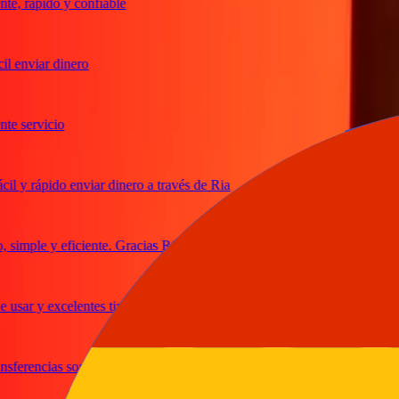
 rápido y confiable
nviar dinero
servicio
 rápido enviar dinero a través de Ria
mple y eficiente. Gracias Ria
ar y excelentes tipos de cambio
rencias son rápidas y seguras