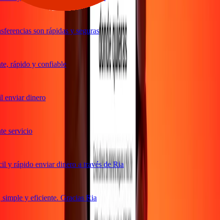
ferencias son rápidas y seguras
, rápido y confiable
 enviar dinero
 servicio
 y rápido enviar dinero a través de Ria
imple y eficiente. Gracias Ria