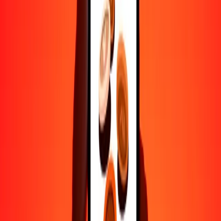
Ayuda de personas reales
Contacta a nuestro equipo de soporte 24/7 cuando lo necesites.
4.8 ★ en Play Store
Hazlo todo con la app de Ria
Envía dinero a más de 200 países, rastrea transferencias, guarda
destinatarios, encuentra sucursales cercanas y mucho más. Descarga
la app para comenzar.
Descarga la app
4.8 ★ en Play Store
Transferencias confiables desde hace 38+ años EN TODO EL
MUNDO
Lo que dicen nuestros clientes de Ria