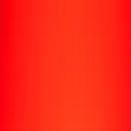
Rastrear una transferencia
Ubicaciones
Recursos
Centro de ayuda
Encuentra respuestas y soporte al cliente.
Servicios
Cobro de cheques, pago de facturas y más.
Carreras
Únete al equipo global de Ria.