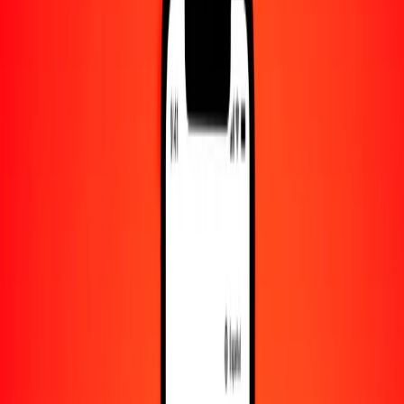
Convertido a
TJS
1,00 FJD = 4.17057286 TJS
dólar fiyiano a somoni tayiko — Actualizado el 9 de agosto de 2026
00:00 UTC
Enviar dinero
Usamos el tipo de cambio interbancario solo como referencia.
Inicia sesión para ver los tipos de envío reales.
Tipos de cambio FJD a TJS hoy
Convertir dólar fiyiano a somoni tayiko
Convertir somoni tayiko a dólar fiyiano
FJD
TJS
1
FJD
4.17057
TJS
5
FJD
20.85286
TJS