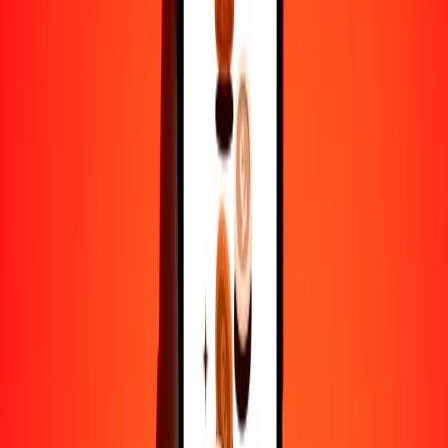
1
TJS
0.23978
FJD
5
TJS
1.19888
FJD
25
TJS
5.99438
FJD
50
TJS
11.98876
FJD
100
TJS
23.97752
FJD
500
TJS
119.88761
FJD
1000
TJS
239.77521
FJD
10,000
TJS
2397.75214
FJD
Por qué elegir Ria Money Transfer para enviar dinero
internacionalmente
Más de 35 años de experiencia confiable
Entrega rápida y conveniente
Envía dinero en pocos toques a más de 190 países con Ria.
Transferencias seguras en todo el mundo
Confía en nosotros: hemos realizado más de mil millones de
transferencias seguras.