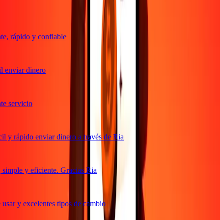
, rápido y confiable
 enviar dinero
 servicio
 y rápido enviar dinero a través de Ria
imple y eficiente. Gracias Ria
usar y excelentes tipos de cambio