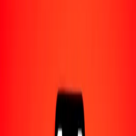
Acerca de Ria
Descubre nuestra historia y propósito.
Recursos
Obtén más información sobre Ria Money Transfer,
incluyendo nuestros servicios y soporte.
1,00 dólar fiyiano a somoni tayiko hoy
Convierte FJD a TJS al tipo de cambio actual
Cantidad
FJD