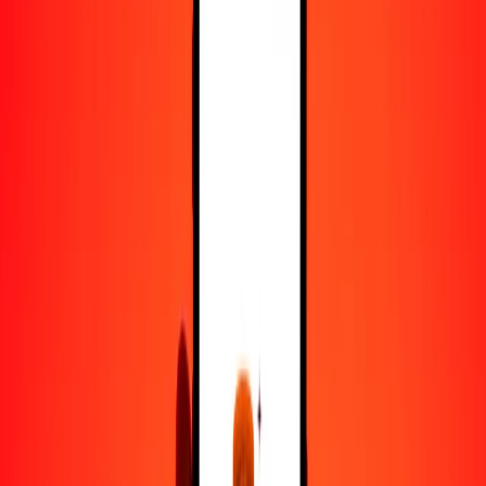
25
FJD
104.26432
TJS
50
FJD
208.52864
TJS
100
FJD
417.05729
TJS
500
FJD
2085.28643
TJS
1000
FJD
4170.57286
TJS
10,000
FJD
41,705.72858
TJS
Convertir dólar fiyiano a somoni tayiko
FJD
TJS
1
FJD
4.17057
TJS
5
FJD
20.85286
TJS
25
FJD
104.26432
TJS
50
FJD
208.52864
TJS
100
FJD
417.05729
TJS
500
FJD
2085.28643
TJS
1000
FJD
4170.57286
TJS
10,000
FJD
41,705.72858
TJS
Convertir somoni tayiko a dólar fiyiano
TJS
FJD