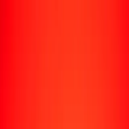
Rastrear una transferencia
Ubicaciones
Recursos
Centro de ayuda
Encuentra respuestas y soporte al cliente.
Servicios
Cobro de cheques, pago de facturas y más.
Carreras
Únete al equipo global de Ria.