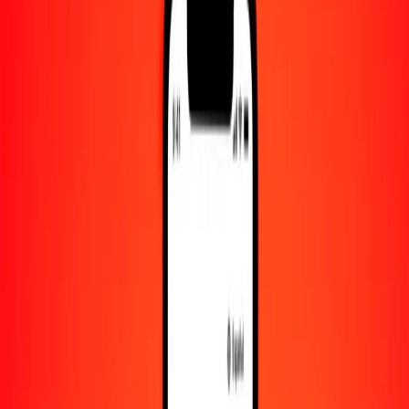
Convertido a
NGN
1,00 EGP = 27.45896745 NGN
libra egipcia a naira — Actualizado el 7 de agosto de 2026 00:00
UTC
Enviar dinero
Usamos el tipo de cambio interbancario solo como referencia.
Inicia sesión para ver los tipos de envío reales.
Tipos de cambio EGP a NGN hoy
Convertir libra egipcia a naira
Convertir naira a libra egipcia
EGP
NGN
1
EGP
27.45897
NGN
5
EGP
137.29484
NGN
25
EGP
686.47419
NGN