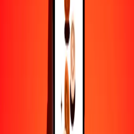
25
NGN
0.91045
EGP
50
NGN
1.82090
EGP
100
NGN
3.64180
EGP
500
NGN
18.20899
EGP
1000
NGN
36.41798
EGP
10,000
NGN
364.17975
EGP
Por qué elegir Ria Money Transfer para enviar dinero
internacionalmente
Más de 35 años de experiencia confiable
Entrega rápida y conveniente
Envía dinero en pocos toques a más de 190 países con Ria.
Transferencias seguras en todo el mundo
Confía en nosotros: hemos realizado más de mil millones de
transferencias seguras.