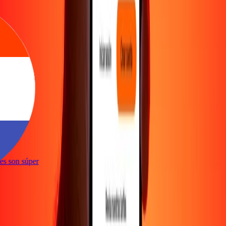
e
ones son súper