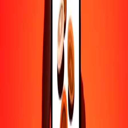
Ayuda de personas reales
Contacta a nuestro equipo de soporte 24/7 cuando lo necesites.
4.8 ★ en Play Store
Hazlo todo con la app de Ria
Envía dinero a más de 200 países, rastrea transferencias, guarda
destinatarios, encuentra sucursales cercanas y mucho más. Descarga
la app para comenzar.
Descarga la app
4.8 ★ en Play Store
Transferencias confiables desde hace 38+ años EN TODO EL
MUNDO
Lo que dicen nuestros clientes de Ria