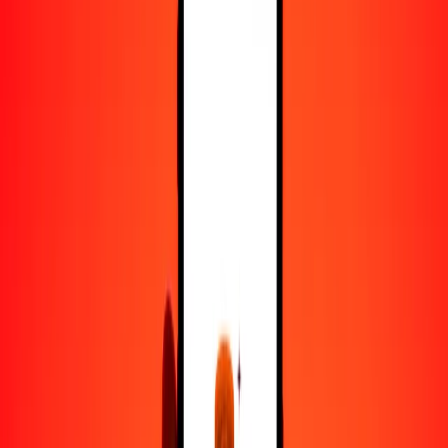
50
EGP
1372.94837
NGN
100
EGP
2745.89675
NGN
500
EGP
13,729.48373
NGN
1000
EGP
27,458.96745
NGN
10,000
EGP
274,589.67452
NGN
Convertir libra egipcia a naira
EGP
NGN
1
EGP
27.45897
NGN
5
EGP
137.29484
NGN
25
EGP
686.47419
NGN
50
EGP
1372.94837
NGN
100
EGP
2745.89675
NGN
500
EGP
13,729.48373
NGN
1000
EGP
27,458.96745
NGN
10,000
EGP
274,589.67452
NGN
Convertir naira a libra egipcia
NGN
EGP
1
NGN
0.03642
EGP
5
NGN
0.18209
EGP