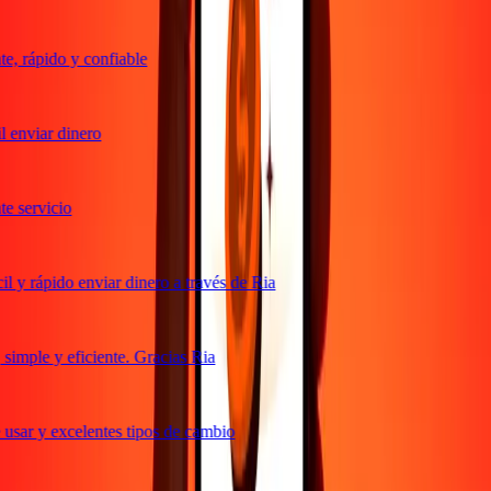
, rápido y confiable
 enviar dinero
 servicio
 y rápido enviar dinero a través de Ria
imple y eficiente. Gracias Ria
usar y excelentes tipos de cambio