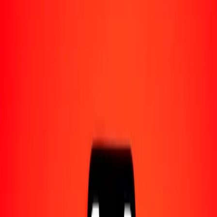
Acerca de Ria
Descubre nuestra historia y propósito.
Recursos
Obtén más información sobre Ria Money Transfer,
incluyendo nuestros servicios y soporte.
5 libra egipcia a naira nigeriano hoy
Convierte EGP a NGN al tipo de cambio actual
Cantidad
EGP