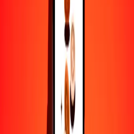
1
AOA
0.06340
DOP
5
AOA
0.31698
DOP
25
AOA
1.58492
DOP
50
AOA
3.16983
DOP
100
AOA
6.33967
DOP
500
AOA
31.69834
DOP
1000
AOA
63.39668
DOP
10,000
AOA
633.96675
DOP
Por qué elegir Ria Money Transfer para enviar dinero
internacionalmente
Más de 35 años de experiencia confiable
Entrega rápida y conveniente
Envía dinero en pocos toques a más de 190 países con Ria.
Transferencias seguras en todo el mundo
Confía en nosotros: hemos realizado más de mil millones de
transferencias seguras.