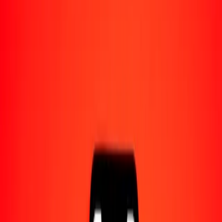
Acerca de Ria
Descubre nuestra historia y propósito.
Recursos
Obtén más información sobre Ria Money Transfer,
incluyendo nuestros servicios y soporte.
50 peso dominicano a kuanza angoleño hoy
Convierte DOP a AOA al tipo de cambio actual
Cantidad
DOP