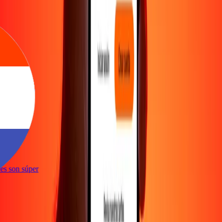
e
ones son súper