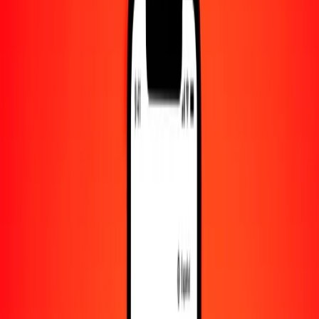
Convertido a
AOA
1,00 DOP = 15.77369784 AOA
peso dominicano a kuanza — Actualizado el 8 de agosto de 2026
00:00 UTC
Enviar dinero
Usamos el tipo de cambio interbancario solo como referencia.
Inicia sesión para ver los tipos de envío reales.
Tipos de cambio DOP a AOA hoy
Convertir peso dominicano a kuanza
Convertir kuanza a peso dominicano
DOP
AOA
1
DOP
15.77370
AOA
5
DOP
78.86849
AOA