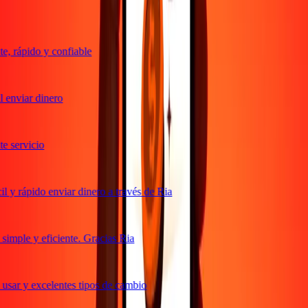
, rápido y confiable
 enviar dinero
 servicio
 y rápido enviar dinero a través de Ria
imple y eficiente. Gracias Ria
usar y excelentes tipos de cambio