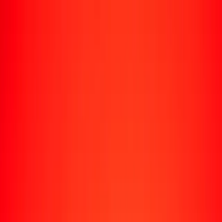
Rastrear una transferencia
Ubicaciones
Recursos
Centro de ayuda
Encuentra respuestas y soporte al cliente.
Servicios
Cobro de cheques, pago de facturas y más.
Carreras
Únete al equipo global de Ria.