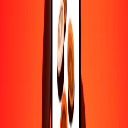
Ayuda de personas reales
Contacta a nuestro equipo de soporte 24/7 cuando lo necesites.
4.8 ★ en Play Store
Hazlo todo con la app de Ria
Envía dinero a más de 200 países, rastrea transferencias, guarda
destinatarios, encuentra sucursales cercanas y mucho más. Descarga
la app para comenzar.
Descarga la app
4.8 ★ en Play Store
Transferencias confiables desde hace 38+ años EN TODO EL
MUNDO
Lo que dicen nuestros clientes de Ria