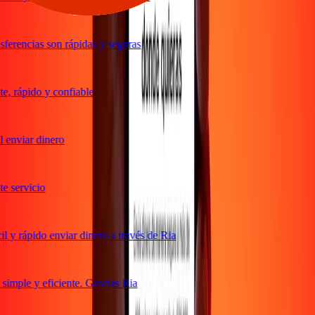
ferencias son rápidas y seguras
, rápido y confiable
 enviar dinero
 servicio
 y rápido enviar dinero a través de Ria
imple y eficiente. Gracias Ria