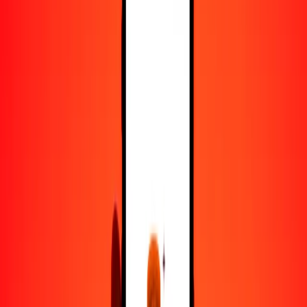
25
DOP
394.34245
AOA
50
DOP
788.68489
AOA
100
DOP
1577.36978
AOA
500
DOP
7886.84892
AOA
1000
DOP
15,773.69784
AOA
10,000
DOP
157,736.97838
AOA
Convertir peso dominicano a kuanza
DOP
AOA
1
DOP
15.77370
AOA
5
DOP
78.86849
AOA
25
DOP
394.34245
AOA
50
DOP
788.68489
AOA
100
DOP
1577.36978
AOA
500
DOP
7886.84892
AOA
1000
DOP
15,773.69784
AOA
10,000
DOP
157,736.97838
AOA
Convertir kuanza a peso dominicano
AOA
DOP