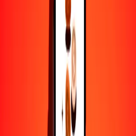
XDR
DKK
1
XDR
8.84618
DKK
5
XDR
44.23089
DKK
25
XDR
221.15444
DKK
50
XDR
442.30888
DKK
100
XDR
884.61776
DKK
500
XDR
4423.08881
DKK
1000
XDR
8846.17762
DKK
10,000
XDR
88,461.77625
DKK
Por qué elegir Ria Money Transfer para enviar dinero
internacionalmente
Más de 35 años de experiencia confiable
Entrega rápida y conveniente
Envía dinero en pocos toques a más de 190 países con Ria.
Transferencias seguras en todo el mundo