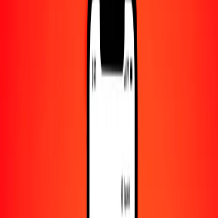
Convertido a
XDR
1,00 DKK = 0.11304317 XDR
corona danesa a derechos especiales de giro — Actualizado el 6 de
agosto de 2026 00:00 UTC
Enviar dinero
Usamos el tipo de cambio interbancario solo como referencia.
Inicia sesión para ver los tipos de envío reales.
Tipos de cambio DKK a XDR hoy
Convertir corona danesa a derechos especiales de giro
Convertir derechos especiales de giro a corona danesa
DKK
XDR
1
DKK
0.11304
XDR
5
DKK
0.56522
XDR