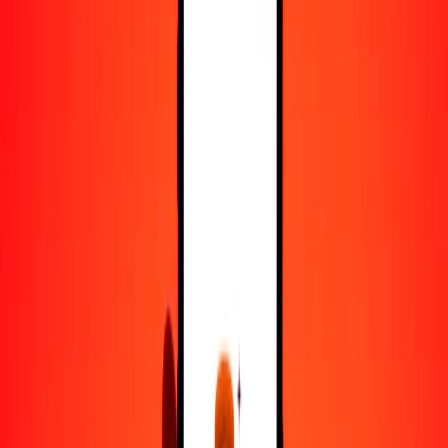
25
DKK
2.82608
XDR
50
DKK
5.65216
XDR
100
DKK
11.30432
XDR
500
DKK
56.52159
XDR
1000
DKK
113.04317
XDR
10,000
DKK
1130.43174
XDR
Convertir corona danesa a derechos especiales de
giro
DKK
XDR
1
DKK
0.11304
XDR
5
DKK
0.56522
XDR
25
DKK
2.82608
XDR
50
DKK
5.65216
XDR
100
DKK
11.30432
XDR
500
DKK
56.52159
XDR
1000
DKK
113.04317
XDR
10,000
DKK
1130.43174
XDR
Convertir derechos especiales de giro a corona
danesa