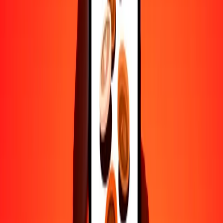
Confía en nosotros: hemos realizado más de mil millones de
transferencias seguras.
Ayuda de personas reales
Contacta a nuestro equipo de soporte 24/7 cuando lo necesites.
4.8 ★ en Play Store
Hazlo todo con la app de Ria
Envía dinero a más de 200 países, rastrea transferencias, guarda
destinatarios, encuentra sucursales cercanas y mucho más. Descarga
la app para comenzar.
Descarga la app
4.8 ★ en Play Store
Transferencias confiables desde hace 38+ años EN TODO EL
MUNDO