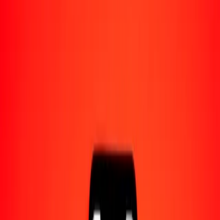
Acerca de Ria
Descubre nuestra historia y propósito.
Recursos
Obtén más información sobre Ria Money Transfer,
incluyendo nuestros servicios y soporte.
1,00 corona danesa a derechos especiales de giro hoy
Convierte DKK a XDR al tipo de cambio actual
Cantidad
DKK