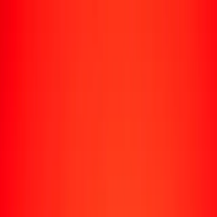
Rastrear una transferencia
Ubicaciones
Recursos
Centro de ayuda
Encuentra respuestas y soporte al cliente.
Servicios
Cobro de cheques, pago de facturas y más.
Carreras
Únete al equipo global de Ria.