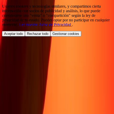
Usamos cookies y tecnologías similares, y compartimos cierta
información con socios de publicidad y análisis, lo que puede
considerarse una "venta" o "compartición" según la ley de
privacidad de tu estado. Puedes optar por no participar en cualquier
momento.
Lee nuestro Aviso de Privacidad
.
Aceptar todo
Rechazar todo
Gestionar cookies