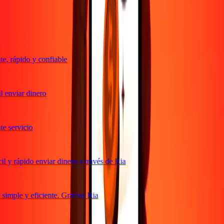
Lo que dicen nuestros clientes de Ria
, rápido y confiable
 enviar dinero
 servicio
 y rápido enviar dinero a través de Ria
imple y eficiente. Gracias Ria