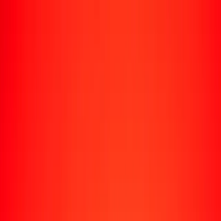
Rastrear una transferencia
Ubicaciones
Recursos
Centro de ayuda
Encuentra respuestas y soporte al cliente.
Servicios
Cobro de cheques, pago de facturas y más.
Carreras
Únete al equipo global de Ria.