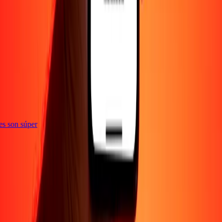
ones son súper
Empresa
Acerca de
Blog
Empleos
Seguridad
Corporativo
Conviértete en agente
Soporte