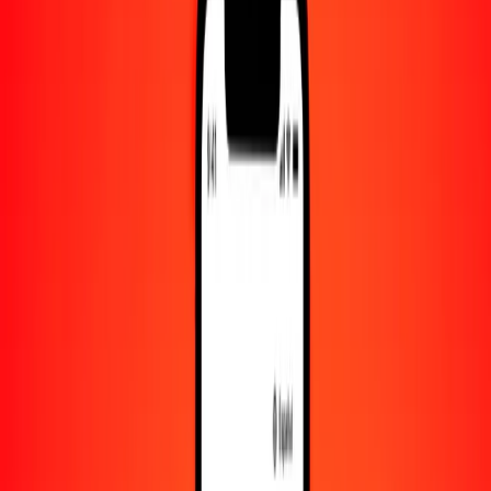
Convertido a
LSL
1,00 DKK = 2.49580906 LSL
corona danesa a loti lesothense — Actualizado el 8 de agosto de
2026 00:00 UTC
Enviar dinero
Usamos el tipo de cambio interbancario solo como referencia.
Inicia sesión para ver los tipos de envío reales.
Tipos de cambio DKK a LSL hoy
Convertir corona danesa a loti lesothense
Convertir loti lesothense a corona danesa
DKK
LSL
1
DKK
2.49581
LSL
5
DKK
12.47905
LSL