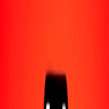
Acerca de Ria
Descubre nuestra historia y propósito.
Recursos
Obtén más información sobre Ria Money Transfer,
incluyendo nuestros servicios y soporte.
1,00 corona danesa a loti lesotense hoy
Convierte DKK a LSL al tipo de cambio actual
Cantidad
DKK