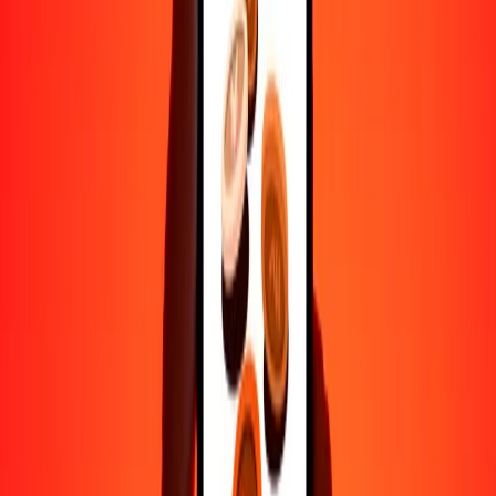
Ayuda de personas reales
Contacta a nuestro equipo de soporte 24/7 cuando lo necesites.
4.8 ★ en Play Store
Hazlo todo con la app de Ria
Envía dinero a más de 200 países, rastrea transferencias, guarda
destinatarios, encuentra sucursales cercanas y mucho más. Descarga
la app para comenzar.
Descarga la app
4.8 ★ en Play Store
Transferencias confiables desde hace 38+ años EN TODO EL
MUNDO
Lo que dicen nuestros clientes de Ria