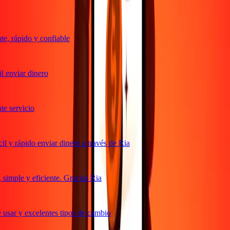
, rápido y confiable
 enviar dinero
 servicio
 y rápido enviar dinero a través de Ria
imple y eficiente. Gracias Ria
usar y excelentes tipos de cambio