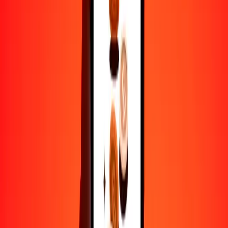
1
LSL
0.40067
DKK
5
LSL
2.00336
DKK
25
LSL
10.01679
DKK
50
LSL
20.03358
DKK
100
LSL
40.06717
DKK
500
LSL
200.33584
DKK
1000
LSL
400.67168
DKK
10,000
LSL
4006.71677
DKK
Por qué elegir Ria Money Transfer para enviar dinero
internacionalmente
Más de 35 años de experiencia confiable
Entrega rápida y conveniente
Envía dinero en pocos toques a más de 190 países con Ria.
Transferencias seguras en todo el mundo
Confía en nosotros: hemos realizado más de mil millones de
transferencias seguras.