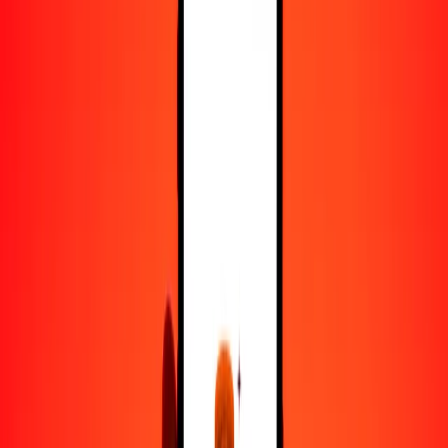
25
DKK
62.39523
LSL
50
DKK
124.79045
LSL
100
DKK
249.58091
LSL
500
DKK
1247.90453
LSL
1000
DKK
2495.80906
LSL
10,000
DKK
24,958.09057
LSL
Convertir corona danesa a loti lesothense
DKK
LSL
1
DKK
2.49581
LSL
5
DKK
12.47905
LSL
25
DKK
62.39523
LSL
50
DKK
124.79045
LSL
100
DKK
249.58091
LSL
500
DKK
1247.90453
LSL
1000
DKK
2495.80906
LSL
10,000
DKK
24,958.09057
LSL
Convertir loti lesothense a corona danesa
LSL
DKK