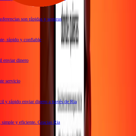
ferencias son rápidas y seguras
, rápido y confiable
 enviar dinero
 servicio
 y rápido enviar dinero a través de Ria
imple y eficiente. Gracias Ria