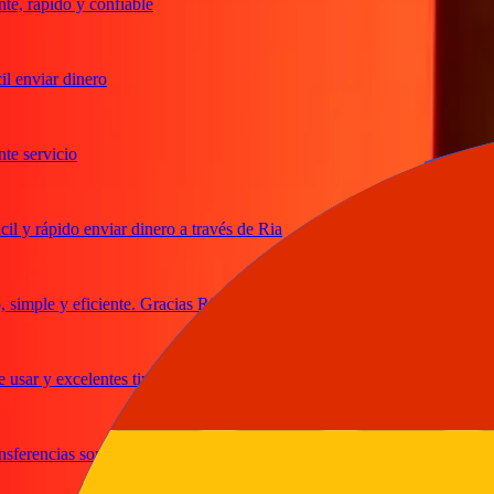
rápido y confiable
nviar dinero
ervicio
 rápido enviar dinero a través de Ria
ple y eficiente. Gracias Ria
ar y excelentes tipos de cambio
rencias son rápidas y seguras