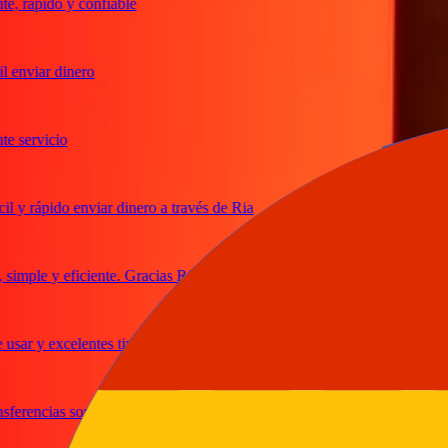
rápido y confiable
nviar dinero
ervicio
 rápido enviar dinero a través de Ria
ple y eficiente. Gracias Ria
ar y excelentes tipos de cambio
rencias son rápidas y seguras