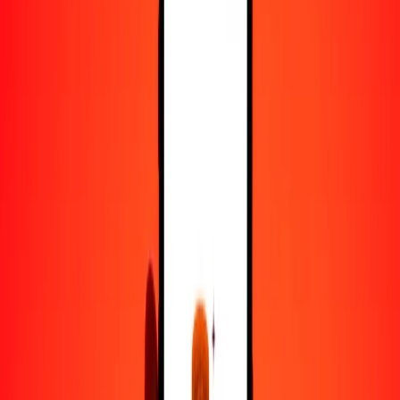
50
CZK
8.88857
PLN
100
CZK
17.77715
PLN
500
CZK
88.88574
PLN
1000
CZK
177.77147
PLN
10,000
CZK
1777.71472
PLN
Convertir corona checa a esloti
CZK
PLN
1
CZK
0.17777
PLN
5
CZK
0.88886
PLN
25
CZK
4.44429
PLN
50
CZK
8.88857
PLN
100
CZK
17.77715
PLN
500
CZK
88.88574
PLN
1000
CZK
177.77147
PLN
10,000
CZK
1777.71472
PLN
Convertir esloti a corona checa
PLN
CZK
1
PLN
5.62520
CZK
5
PLN
28.12600
CZK