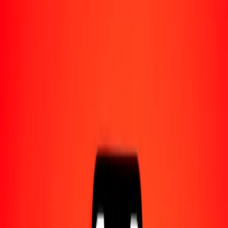
Acerca de Ria
Descubre nuestra historia y propósito.
Recursos
Obtén más información sobre Ria Money Transfer,
incluyendo nuestros servicios y soporte.
1,00 corona checa a esloti polaco hoy
Convierte CZK a PLN al tipo de cambio actual
Cantidad
CZK