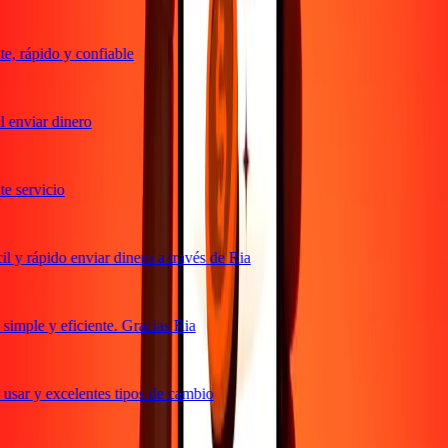
, rápido y confiable
 enviar dinero
 servicio
 y rápido enviar dinero a través de Ria
imple y eficiente. Gracias Ria
usar y excelentes tipos de cambio