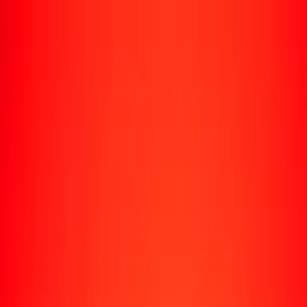
Rastrear una transferencia
Ubicaciones
Recursos
Centro de ayuda
Encuentra respuestas y soporte al cliente.
Servicios
Cobro de cheques, pago de facturas y más.
Carreras
Únete al equipo global de Ria.