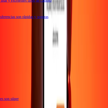
usar y excelentes tipos de cambio
ferencias son rápidas y seguras
e
ones son súper