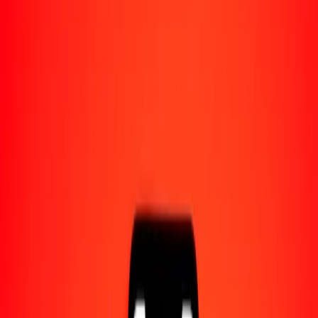
Acerca de Ria
Descubre nuestra historia y propósito.
Recursos
Obtén más información sobre Ria Money Transfer,
incluyendo nuestros servicios y soporte.
10 mil corona checa a dírham marroquí hoy
Convierte CZK a MAD al tipo de cambio actual
Cantidad
CZK