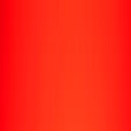
Rastrear una transferencia
Ubicaciones
Recursos
Centro de ayuda
Encuentra respuestas y soporte al cliente.
Servicios
Cobro de cheques, pago de facturas y más.
Carreras
Únete al equipo global de Ria.