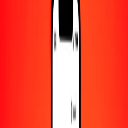
Convertido a
MAD
1,00 CZK = 0.44413657 MAD
corona checa a dírham marroquí — Actualizado el 9 de agosto de
2026 00:00 UTC
Enviar dinero
Usamos el tipo de cambio interbancario solo como referencia.
Inicia sesión para ver los tipos de envío reales.
Tipos de cambio CZK a MAD hoy
Convertir corona checa a dírham marroquí
Convertir dírham marroquí a corona checa
CZK
MAD
1
CZK
0.44414
MAD
5
CZK
2.22068
MAD