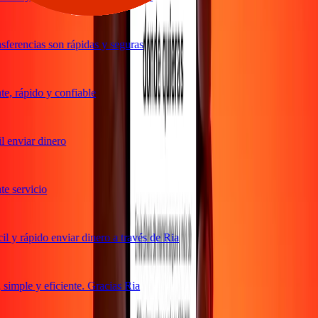
ferencias son rápidas y seguras
, rápido y confiable
 enviar dinero
 servicio
 y rápido enviar dinero a través de Ria
imple y eficiente. Gracias Ria