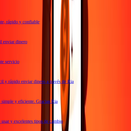
, rápido y confiable
 enviar dinero
 servicio
 y rápido enviar dinero a través de Ria
imple y eficiente. Gracias Ria
usar y excelentes tipos de cambio