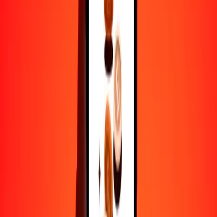
1
MAD
2.25156
CZK
5
MAD
11.25780
CZK
25
MAD
56.28899
CZK
50
MAD
112.57799
CZK
100
MAD
225.15597
CZK
500
MAD
1125.77986
CZK
1000
MAD
2251.55972
CZK
10,000
MAD
22,515.59720
CZK
Por qué elegir Ria Money Transfer para enviar dinero
internacionalmente
Más de 35 años de experiencia confiable
Entrega rápida y conveniente
Envía dinero en pocos toques a más de 190 países con Ria.
Transferencias seguras en todo el mundo
Confía en nosotros: hemos realizado más de mil millones de
transferencias seguras.