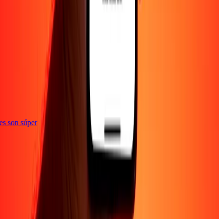
ones son súper
Empresa
Acerca de
Blog
Empleos
Seguridad
Corporativo
Conviértete en agente
Soporte