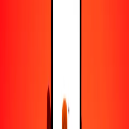
25
CZK
11.10341
MAD
50
CZK
22.20683
MAD
100
CZK
44.41366
MAD
500
CZK
222.06828
MAD
1000
CZK
444.13656
MAD
10,000
CZK
4441.36565
MAD
Convertir corona checa a dírham marroquí
CZK
MAD
1
CZK
0.44414
MAD
5
CZK
2.22068
MAD
25
CZK
11.10341
MAD
50
CZK
22.20683
MAD
100
CZK
44.41366
MAD
500
CZK
222.06828
MAD
1000
CZK
444.13656
MAD
10,000
CZK
4441.36565
MAD
Convertir dírham marroquí a corona checa
MAD
CZK