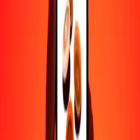
Ayuda de personas reales
Contacta a nuestro equipo de soporte 24/7 cuando lo necesites.
4.8 ★ en Play Store
Hazlo todo con la app de Ria
Envía dinero a más de 200 países, rastrea transferencias, guarda
destinatarios, encuentra sucursales cercanas y mucho más. Descarga
la app para comenzar.
Descarga la app
4.8 ★ en Play Store
Transferencias confiables desde hace 38+ años EN TODO EL
MUNDO
Lo que dicen nuestros clientes de Ria