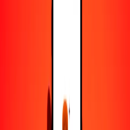
25
CVE
3.80977
SCR
50
CVE
7.61954
SCR
100
CVE
15.23908
SCR
500
CVE
76.19542
SCR
1000
CVE
152.39083
SCR
10,000
CVE
1523.90832
SCR
Convertir escudo de Cabo Verde a rupia seychellense
CVE
SCR
1
CVE
0.15239
SCR
5
CVE
0.76195
SCR
25
CVE
3.80977
SCR
50
CVE
7.61954
SCR
100
CVE
15.23908
SCR
500
CVE
76.19542
SCR
1000
CVE
152.39083
SCR
10,000
CVE
1523.90832
SCR
Convertir rupia seychellense a escudo de Cabo Verde
SCR
CVE