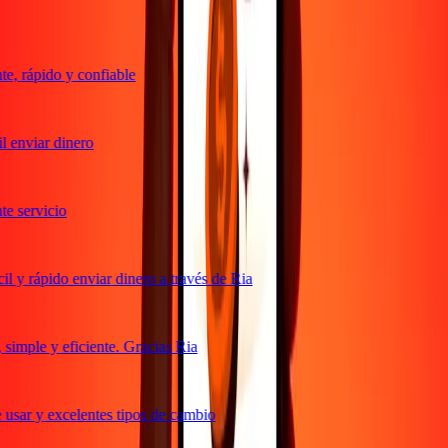
, rápido y confiable
 enviar dinero
 servicio
 y rápido enviar dinero a través de Ria
imple y eficiente. Gracias Ria
usar y excelentes tipos de cambio