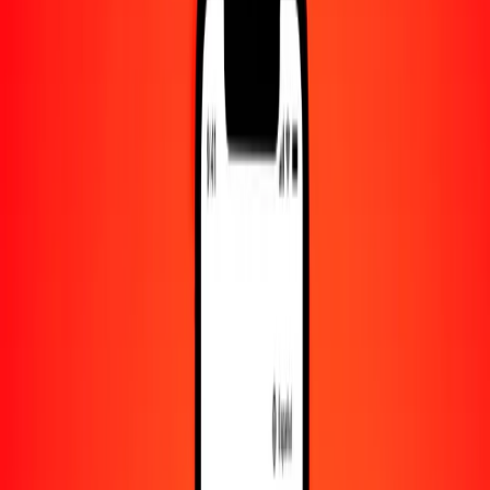
Convertido a
SCR
1,00 CVE = 0.15239083 SCR
escudo de Cabo Verde a rupia seychellense — Actualizado el 6 de
agosto de 2026 00:00 UTC
Enviar dinero
Usamos el tipo de cambio interbancario solo como referencia.
Inicia sesión para ver los tipos de envío reales.
Tipos de cambio CVE a SCR hoy
Convertir escudo de Cabo Verde a rupia seychellense
Convertir rupia seychellense a escudo de Cabo Verde
CVE
SCR
1
CVE
0.15239
SCR
5
CVE
0.76195
SCR