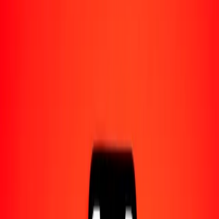
Acerca de Ria
Descubre nuestra historia y propósito.
Recursos
Obtén más información sobre Ria Money Transfer,
incluyendo nuestros servicios y soporte.
1,00 escudo de Cabo Verde a rupia seychellense hoy
Convierte CVE a SCR al tipo de cambio actual
Cantidad
CVE