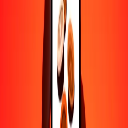
Ayuda de personas reales
Contacta a nuestro equipo de soporte 24/7 cuando lo necesites.
4.8 ★ en Play Store
Hazlo todo con la app de Ria
Envía dinero a más de 200 países, rastrea transferencias, guarda
destinatarios, encuentra sucursales cercanas y mucho más. Descarga
la app para comenzar.
Descarga la app
4.8 ★ en Play Store
Transferencias confiables desde hace 38+ años EN TODO EL
MUNDO
Lo que dicen nuestros clientes de Ria