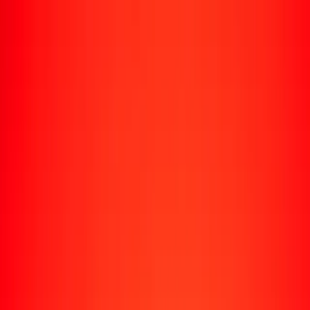
Rastrear una transferencia
Ubicaciones
Recursos
Centro de ayuda
Encuentra respuestas y soporte al cliente.
Servicios
Cobro de cheques, pago de facturas y más.
Carreras
Únete al equipo global de Ria.