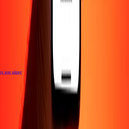
ones son súper
Empresa
Acerca de
Blog
Empleos
Seguridad
Corporativo
Conviértete en agente
Soporte