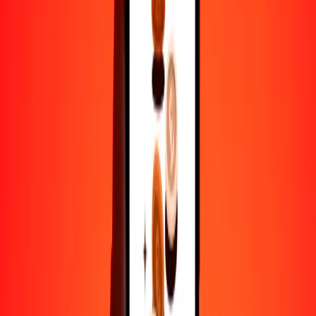
1
SCR
6.56207
CVE
5
SCR
32.81037
CVE
25
SCR
164.05186
CVE
50
SCR
328.10373
CVE
100
SCR
656.20746
CVE
500
SCR
3281.03728
CVE
1000
SCR
6562.07457
CVE
10,000
SCR
65,620.74565
CVE
Por qué elegir Ria Money Transfer para enviar dinero
internacionalmente
Más de 35 años de experiencia confiable
Entrega rápida y conveniente
Envía dinero en pocos toques a más de 190 países con Ria.
Transferencias seguras en todo el mundo
Confía en nosotros: hemos realizado más de mil millones de
transferencias seguras.