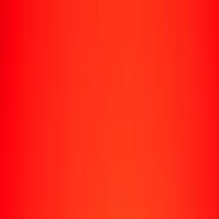
Rastrear una transferencia
Ubicaciones
Recursos
Centro de ayuda
Encuentra respuestas y soporte al cliente.
Servicios
Cobro de cheques, pago de facturas y más.
Carreras
Únete al equipo global de Ria.