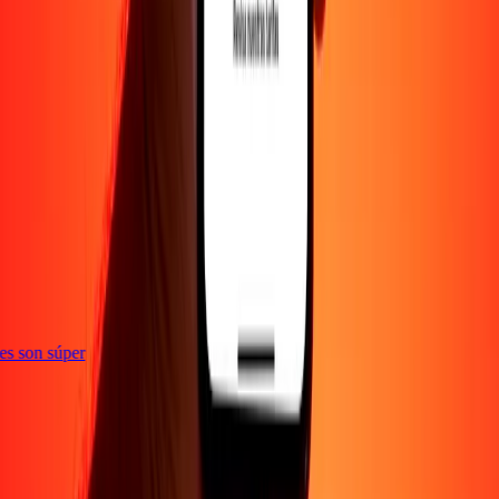
e
ones son súper
Empresa