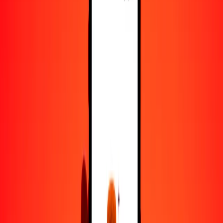
5
CVE
0.08910
AZN
25
CVE
0.44551
AZN
50
CVE
0.89103
AZN
100
CVE
1.78206
AZN
500
CVE
8.91029
AZN
1000
CVE
17.82057
AZN
10,000
CVE
178.20573
AZN
Convertir escudo de Cabo Verde a manat
azerbaiyano
CVE
AZN
1
CVE
0.01782
AZN
5
CVE
0.08910
AZN
25
CVE
0.44551
AZN
50
CVE
0.89103
AZN
100
CVE
1.78206
AZN
500
CVE
8.91029
AZN
1000
CVE
17.82057
AZN
10,000
CVE
178.20573
AZN
Convertir manat azerbaiyano a escudo de Cabo
Verde