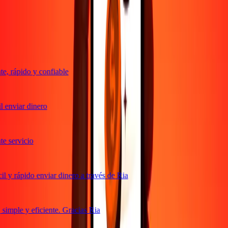
Transferencias confiables desde hace 38+ años EN TODO EL
MUNDO
Lo que dicen nuestros clientes de Ria
, rápido y confiable
 enviar dinero
 servicio
 y rápido enviar dinero a través de Ria
imple y eficiente. Gracias Ria