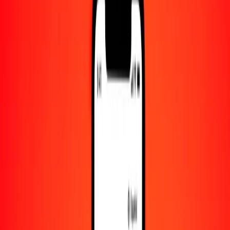
Cantidad
CVE
Convertido a
AZN
1,00 CVE = 0.01782057 AZN
escudo de Cabo Verde a manat azerbaiyano — Actualizado el 8 de
agosto de 2026 00:00 UTC
Enviar dinero
Usamos el tipo de cambio interbancario solo como referencia.
Inicia sesión para ver los tipos de envío reales.
Tipos de cambio CVE a AZN hoy
Convertir escudo de Cabo Verde a manat azerbaiyano
Convertir manat azerbaiyano a escudo de Cabo Verde
CVE
AZN
1
CVE
0.01782
AZN