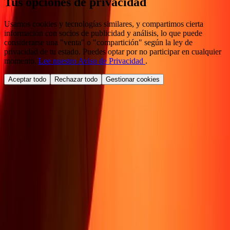
Tus opciones de privacidad
Usamos cookies y tecnologías similares, y compartimos cierta
información con socios de publicidad y análisis, lo que puede
considerarse una "venta" o "compartición" según la ley de
privacidad de tu estado. Puedes optar por no participar en cualquier
momento.
Lee nuestro Aviso de Privacidad
.
Aceptar todo
Rechazar todo
Gestionar cookies