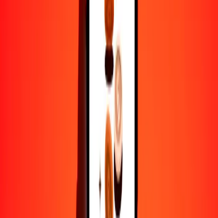
AZN
CVE
1
AZN
56.11492
CVE
5
AZN
280.57459
CVE
25
AZN
1402.87294
CVE
50
AZN
2805.74587
CVE
100
AZN
5611.49175
CVE
500
AZN
28,057.45874
CVE
1000
AZN
56,114.91747
CVE
10,000
AZN
561,149.17470
CVE
Por qué elegir Ria Money Transfer para enviar dinero
internacionalmente
Más de 35 años de experiencia confiable
Entrega rápida y conveniente
Envía dinero en pocos toques a más de 190 países con Ria.