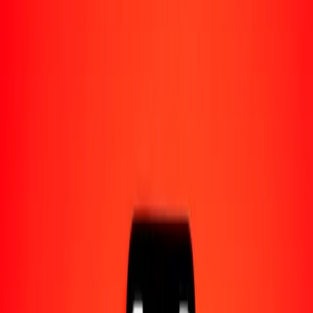
Acerca de Ria
Descubre nuestra historia y propósito.
Recursos
Obtén más información sobre Ria Money Transfer,
incluyendo nuestros servicios y soporte.
1,00 escudo de Cabo Verde a manat azerbaiyano
hoy
Convierte CVE a AZN al tipo de cambio actual