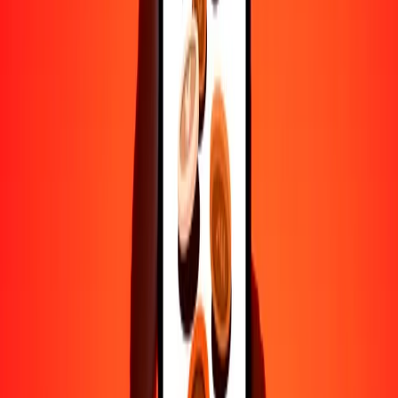
Transferencias seguras en todo el mundo
Confía en nosotros: hemos realizado más de mil millones de
transferencias seguras.
Ayuda de personas reales
Contacta a nuestro equipo de soporte 24/7 cuando lo necesites.
4.8 ★ en Play Store
Hazlo todo con la app de Ria
Envía dinero a más de 200 países, rastrea transferencias, guarda
destinatarios, encuentra sucursales cercanas y mucho más. Descarga
la app para comenzar.
Descarga la app
4.8 ★ en Play Store