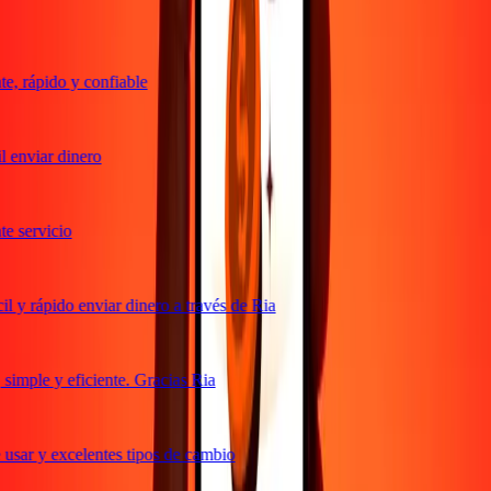
, rápido y confiable
 enviar dinero
 servicio
 y rápido enviar dinero a través de Ria
imple y eficiente. Gracias Ria
usar y excelentes tipos de cambio