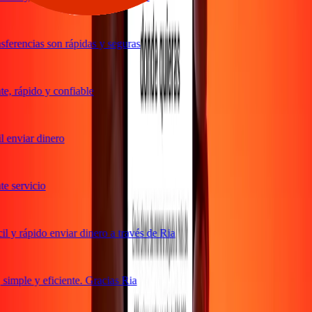
ferencias son rápidas y seguras
, rápido y confiable
 enviar dinero
 servicio
 y rápido enviar dinero a través de Ria
imple y eficiente. Gracias Ria