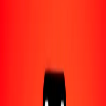
Acerca de Ria
Descubre nuestra historia y propósito.
Recursos
Obtén más información sobre Ria Money Transfer,
incluyendo nuestros servicios y soporte.
100 colón costarricense a rupia nepalí hoy
Convierte CRC a NPR al tipo de cambio actual
Cantidad
CRC