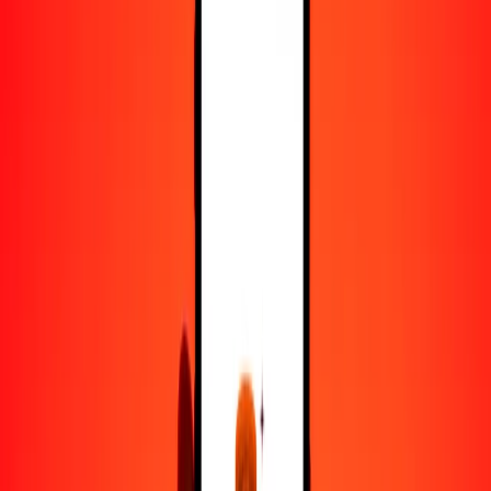
25
CRC
8.38387
NPR
50
CRC
16.76774
NPR
100
CRC
33.53548
NPR
500
CRC
167.67738
NPR
1000
CRC
335.35475
NPR
10,000
CRC
3353.54750
NPR
Convertir colón costarricense a rupia nepalí
CRC
NPR
1
CRC
0.33535
NPR
5
CRC
1.67677
NPR
25
CRC
8.38387
NPR
50
CRC
16.76774
NPR
100
CRC
33.53548
NPR
500
CRC
167.67738
NPR
1000
CRC
335.35475
NPR
10,000
CRC
3353.54750
NPR
Convertir rupia nepalí a colón costarricense
NPR
CRC