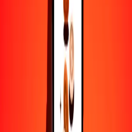
1
NPR
2.98192
CRC
5
NPR
14.90958
CRC
25
NPR
74.54792
CRC
50
NPR
149.09585
CRC
100
NPR
298.19169
CRC
500
NPR
1490.95845
CRC
1000
NPR
2981.91691
CRC
10,000
NPR
29,819.16907
CRC
Por qué elegir Ria Money Transfer para enviar dinero
internacionalmente
Más de 35 años de experiencia confiable
Entrega rápida y conveniente
Envía dinero en pocos toques a más de 190 países con Ria.
Transferencias seguras en todo el mundo
Confía en nosotros: hemos realizado más de mil millones de
transferencias seguras.