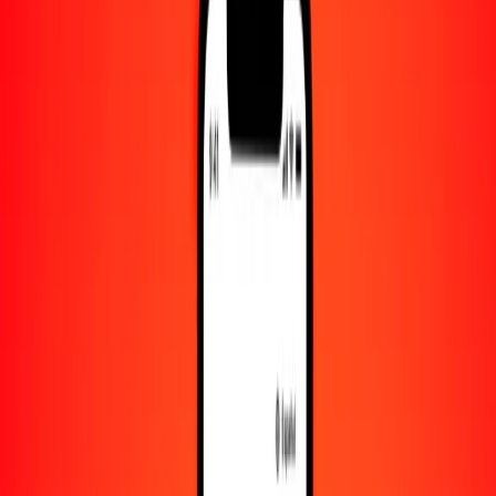
Convertido a
NPR
1,00 CRC = 0.33535475 NPR
colón costarricense a rupia nepalí — Actualizado el 8 de agosto de
2026 00:00 UTC
Enviar dinero
Usamos el tipo de cambio interbancario solo como referencia.
Inicia sesión para ver los tipos de envío reales.
Tipos de cambio CRC a NPR hoy
Convertir colón costarricense a rupia nepalí
Convertir rupia nepalí a colón costarricense
CRC
NPR
1
CRC
0.33535
NPR
5
CRC
1.67677
NPR