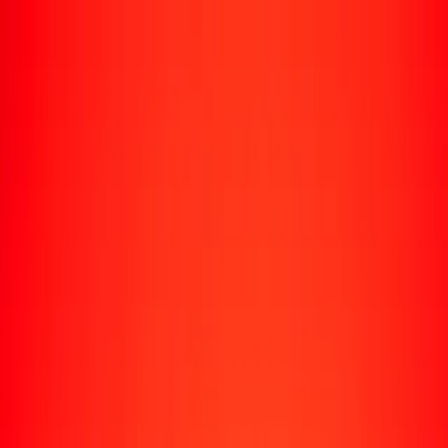
Rastrear una transferencia
Ubicaciones
Recursos
Centro de ayuda
Encuentra respuestas y soporte al cliente.
Servicios
Cobro de cheques, pago de facturas y más.
Carreras
Únete al equipo global de Ria.