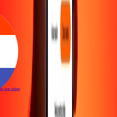
e
ones son súper