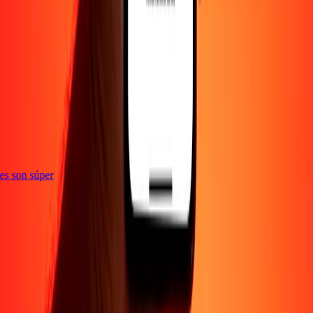
e
ones son súper
Empresa
Acerca de
Blog
Empleos
Seguridad
Corporativo
Conviértete en agente
Soporte