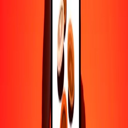
Ayuda de personas reales
Contacta a nuestro equipo de soporte 24/7 cuando lo necesites.
4.8 ★ en Play Store
Hazlo todo con la app de Ria
Envía dinero a más de 200 países, rastrea transferencias, guarda
destinatarios, encuentra sucursales cercanas y mucho más. Descarga
la app para comenzar.
Descarga la app
4.8 ★ en Play Store
Transferencias confiables desde hace 38+ años EN TODO EL
MUNDO
Lo que dicen nuestros clientes de Ria