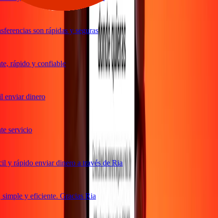
ferencias son rápidas y seguras
, rápido y confiable
 enviar dinero
 servicio
 y rápido enviar dinero a través de Ria
imple y eficiente. Gracias Ria