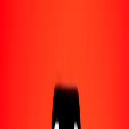
Acerca de Ria
Descubre nuestra historia y propósito.
Recursos
Obtén más información sobre Ria Money Transfer,
incluyendo nuestros servicios y soporte.
1,00 peso colombiano a dinar tunecino hoy
Convierte COP a TND al tipo de cambio actual
Cantidad
COP