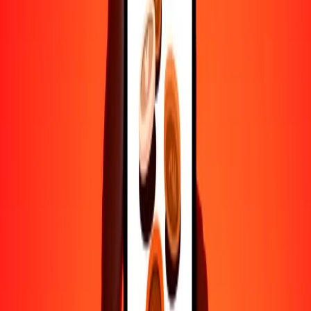
Ayuda de personas reales
Contacta a nuestro equipo de soporte 24/7 cuando lo necesites.
4.8 ★ en Play Store
Hazlo todo con la app de Ria
Envía dinero a más de 200 países, rastrea transferencias, guarda
destinatarios, encuentra sucursales cercanas y mucho más. Descarga
la app para comenzar.
Descarga la app
4.8 ★ en Play Store
Transferencias confiables desde hace 38+ años EN TODO EL
MUNDO
Lo que dicen nuestros clientes de Ria