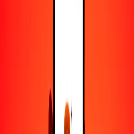
25
COP
0.02315
TND
50
COP
0.04629
TND
100
COP
0.09258
TND
500
COP
0.46291
TND
1000
COP
0.92582
TND
10,000
COP
9.25822
TND
Convertir peso colombiano a dinar tunecino
COP
TND
1
COP
0.00093
TND
5
COP
0.00463
TND
25
COP
0.02315
TND
50
COP
0.04629
TND
100
COP
0.09258
TND
500
COP
0.46291
TND
1000
COP
0.92582
TND
10,000
COP
9.25822
TND
Convertir dinar tunecino a peso colombiano
TND
COP