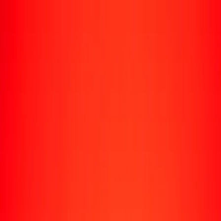
Rastrear una transferencia
Ubicaciones
Recursos
Centro de ayuda
Encuentra respuestas y soporte al cliente.
Servicios
Cobro de cheques, pago de facturas y más.
Carreras
Únete al equipo global de Ria.