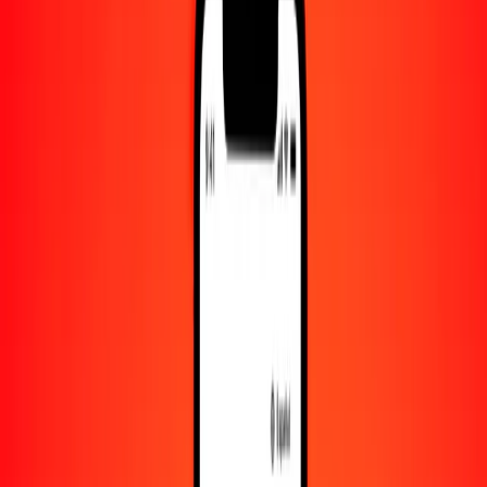
Convertido a
TND
1,00 COP = 0.00092582 TND
peso colombiano a dinar tunecino — Actualizado el 9 de agosto de
2026 00:00 UTC
Enviar dinero
Usamos el tipo de cambio interbancario solo como referencia.
Inicia sesión para ver los tipos de envío reales.
Tipos de cambio COP a TND hoy
Convertir peso colombiano a dinar tunecino
Convertir dinar tunecino a peso colombiano
COP
TND
1
COP
0.00093
TND
5
COP
0.00463
TND