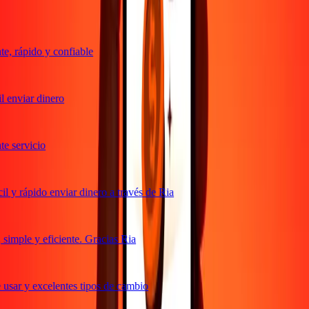
, rápido y confiable
 enviar dinero
 servicio
 y rápido enviar dinero a través de Ria
imple y eficiente. Gracias Ria
usar y excelentes tipos de cambio