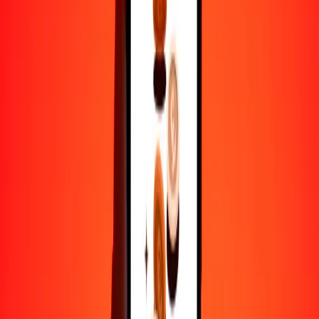
1
TND
1080.12170
COP
5
TND
5400.60850
COP
25
TND
27,003.04249
COP
50
TND
54,006.08497
COP
100
TND
108,012.16995
COP
500
TND
540,060.84974
COP
1000
TND
1,080,121.69947
COP
10,000
TND
10,801,216.99472
COP
Por qué elegir Ria Money Transfer para enviar dinero
internacionalmente
Más de 35 años de experiencia confiable
Entrega rápida y conveniente
Envía dinero en pocos toques a más de 190 países con Ria.
Transferencias seguras en todo el mundo
Confía en nosotros: hemos realizado más de mil millones de
transferencias seguras.