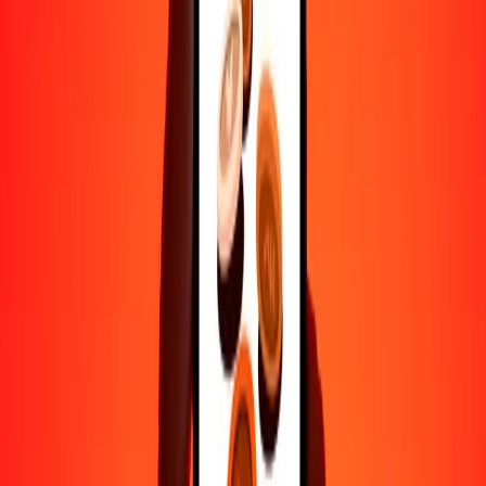
Ayuda de personas reales
Contacta a nuestro equipo de soporte 24/7 cuando lo necesites.
4.8 ★ en Play Store
Hazlo todo con la app de Ria
Envía dinero a más de 200 países, rastrea transferencias, guarda
destinatarios, encuentra sucursales cercanas y mucho más. Descarga
la app para comenzar.
Descarga la app
4.8 ★ en Play Store
Transferencias confiables desde hace 38+ años EN TODO EL
MUNDO
Lo que dicen nuestros clientes de Ria