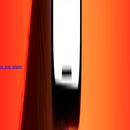
ones son súper
Empresa
Acerca de
Blog
Empleos
Seguridad
Corporativo
Conviértete en agente
Soporte