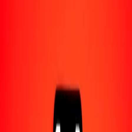
Acerca de Ria
Descubre nuestra historia y propósito.
Recursos
Obtén más información sobre Ria Money Transfer,
incluyendo nuestros servicios y soporte.
1,00 yuan renminbi a chelín keniano hoy
Convierte CNY a KES al tipo de cambio actual
Cantidad
CNY