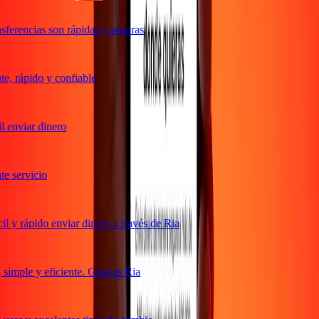
ferencias son rápidas y seguras
, rápido y confiable
 enviar dinero
 servicio
 y rápido enviar dinero a través de Ria
imple y eficiente. Gracias Ria