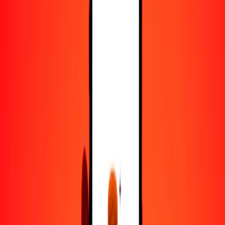
50
CNY
957.46539
KES
100
CNY
1914.93079
KES
500
CNY
9574.65393
KES
1000
CNY
19,149.30786
KES
10,000
CNY
191,493.07858
KES
Convertir yuan a chelín keniano
CNY
KES
1
CNY
19.14931
KES
5
CNY
95.74654
KES
25
CNY
478.73270
KES
50
CNY
957.46539
KES
100
CNY
1914.93079
KES
500
CNY
9574.65393
KES
1000
CNY
19,149.30786
KES
10,000
CNY
191,493.07858
KES
Convertir chelín keniano a yuan
KES
CNY
1
KES
0.05222
CNY
5
KES
0.26111
CNY