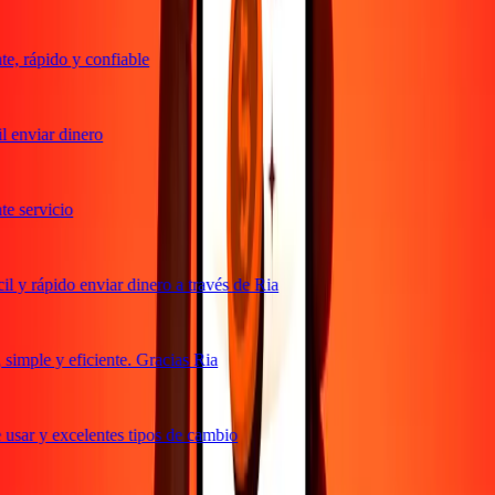
, rápido y confiable
 enviar dinero
 servicio
 y rápido enviar dinero a través de Ria
imple y eficiente. Gracias Ria
usar y excelentes tipos de cambio