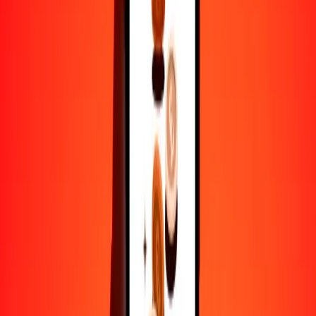
25
KES
1.30553
CNY
50
KES
2.61106
CNY
100
KES
5.22212
CNY
500
KES
26.11060
CNY
1000
KES
52.22121
CNY
10,000
KES
522.21209
CNY
Por qué elegir Ria Money Transfer para enviar dinero
internacionalmente
Más de 35 años de experiencia confiable
Entrega rápida y conveniente
Envía dinero en pocos toques a más de 190 países con Ria.
Transferencias seguras en todo el mundo
Confía en nosotros: hemos realizado más de mil millones de
transferencias seguras.