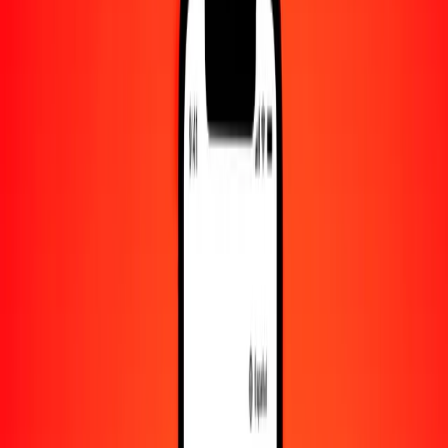
Convertido a
KES
1,00 CNY = 19.14930786 KES
yuan a chelín keniano — Actualizado el 8 de agosto de 2026 00:00
UTC
Enviar dinero
Usamos el tipo de cambio interbancario solo como referencia.
Inicia sesión para ver los tipos de envío reales.
Tipos de cambio CNY a KES hoy
Convertir yuan a chelín keniano
Convertir chelín keniano a yuan
CNY
KES
1
CNY
19.14931
KES
5
CNY
95.74654
KES
25
CNY
478.73270
KES