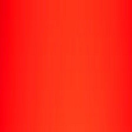
Rastrear una transferencia
Ubicaciones
Recursos
Centro de ayuda
Encuentra respuestas y soporte al cliente.
Servicios
Cobro de cheques, pago de facturas y más.
Carreras
Únete al equipo global de Ria.