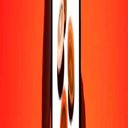
Ayuda de personas reales
Contacta a nuestro equipo de soporte 24/7 cuando lo necesites.
4.8 ★ en Play Store
Hazlo todo con la app de Ria
Envía dinero a más de 200 países, rastrea transferencias, guarda
destinatarios, encuentra sucursales cercanas y mucho más. Descarga
la app para comenzar.
Descarga la app
4.8 ★ en Play Store
Transferencias confiables desde hace 38+ años EN TODO EL
MUNDO
Lo que dicen nuestros clientes de Ria