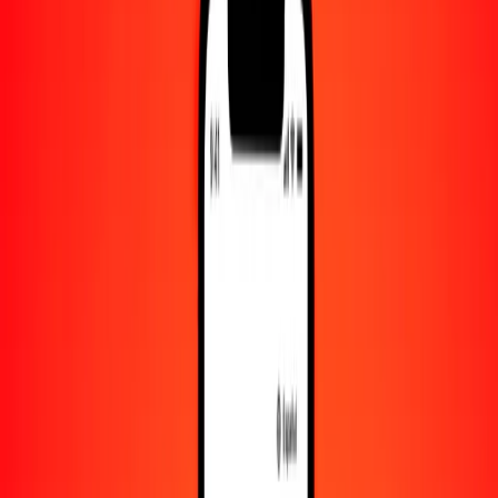
Convertido a
CAD
1,00 CNY = 0.20661870 CAD
yuan a dólar canadiense — Actualizado el 8 de agosto de 2026
00:00 UTC
Enviar dinero
Usamos el tipo de cambio interbancario solo como referencia.
Inicia sesión para ver los tipos de envío reales.
Tipos de cambio CNY a CAD hoy
Convertir yuan a dólar canadiense
Convertir dólar canadiense a yuan
CNY
CAD
1
CNY
0.20662
CAD
5
CNY
1.03309
CAD
25
CNY
5.16547
CAD