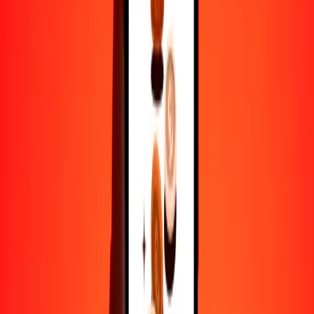
25
CAD
120.99582
CNY
50
CAD
241.99165
CNY
100
CAD
483.98329
CNY
500
CAD
2419.91646
CNY
1000
CAD
4839.83292
CNY
10,000
CAD
48,398.32921
CNY
Por qué elegir Ria Money Transfer para enviar dinero
internacionalmente
Más de 35 años de experiencia confiable
Entrega rápida y conveniente
Envía dinero en pocos toques a más de 190 países con Ria.
Transferencias seguras en todo el mundo
Confía en nosotros: hemos realizado más de mil millones de
transferencias seguras.