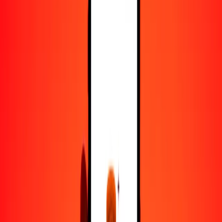
50
CNY
10.33094
CAD
100
CNY
20.66187
CAD
500
CNY
103.30935
CAD
1000
CNY
206.61870
CAD
10,000
CNY
2066.18703
CAD
Convertir yuan a dólar canadiense
CNY
CAD
1
CNY
0.20662
CAD
5
CNY
1.03309
CAD
25
CNY
5.16547
CAD
50
CNY
10.33094
CAD
100
CNY
20.66187
CAD
500
CNY
103.30935
CAD
1000
CNY
206.61870
CAD
10,000
CNY
2066.18703
CAD
Convertir dólar canadiense a yuan
CAD
CNY
1
CAD
4.83983
CNY
5
CAD
24.19916
CNY