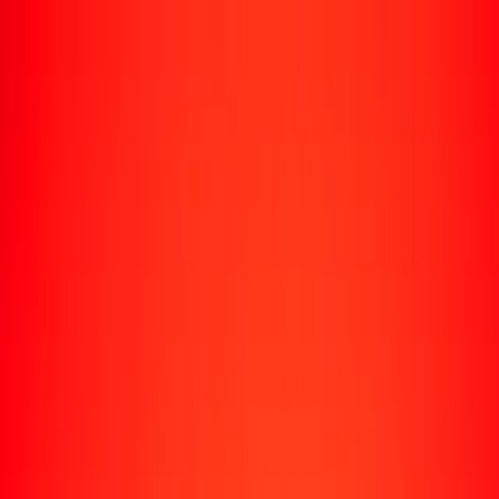
Rastrear una transferencia
Ubicaciones
Recursos
Centro de ayuda
Encuentra respuestas y soporte al cliente.
Servicios
Cobro de cheques, pago de facturas y más.
Carreras
Únete al equipo global de Ria.