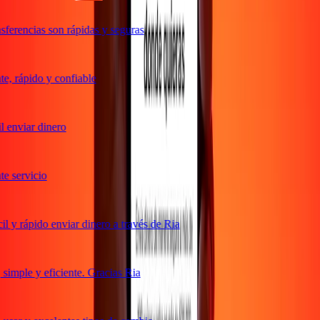
ferencias son rápidas y seguras
, rápido y confiable
 enviar dinero
 servicio
 y rápido enviar dinero a través de Ria
imple y eficiente. Gracias Ria