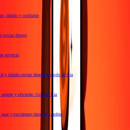
, rápido y confiable
 enviar dinero
 servicio
 y rápido enviar dinero a través de Ria
imple y eficiente. Gracias Ria
usar y excelentes tipos de cambio