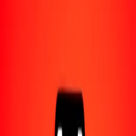
Acerca de Ria
Descubre nuestra historia y propósito.
Recursos
Obtén más información sobre Ria Money Transfer,
incluyendo nuestros servicios y soporte.
1,00 yuan renminbi a dólar canadiense hoy
Convierte CNY a CAD al tipo de cambio actual
Cantidad
CNY