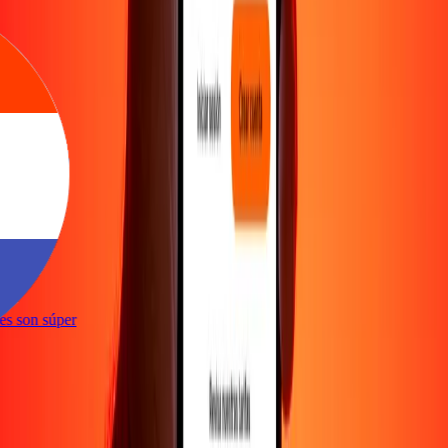
e
ones son súper