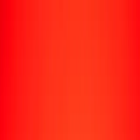
Rastrear una transferencia
Ubicaciones
Recursos
Centro de ayuda
Encuentra respuestas y soporte al cliente.
Servicios
Cobro de cheques, pago de facturas y más.
Carreras
Únete al equipo global de Ria.