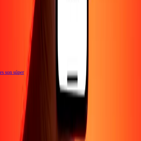
ones son súper
Empresa
Acerca de
Blog
Empleos
Seguridad
Corporativo
Conviértete en agente
Soporte