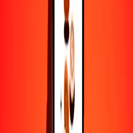
25
ARS
0.11266
CNY
50
ARS
0.22532
CNY
100
ARS
0.45065
CNY
500
ARS
2.25325
CNY
1000
ARS
4.50649
CNY
10,000
ARS
45.06495
CNY
Por qué elegir Ria Money Transfer para enviar dinero
internacionalmente
Más de 35 años de experiencia confiable
Entrega rápida y conveniente
Envía dinero en pocos toques a más de 190 países con Ria.
Transferencias seguras en todo el mundo
Confía en nosotros: hemos realizado más de mil millones de
transferencias seguras.