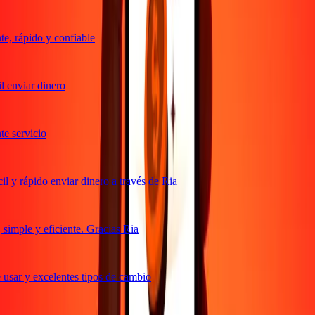
, rápido y confiable
 enviar dinero
 servicio
 y rápido enviar dinero a través de Ria
imple y eficiente. Gracias Ria
usar y excelentes tipos de cambio