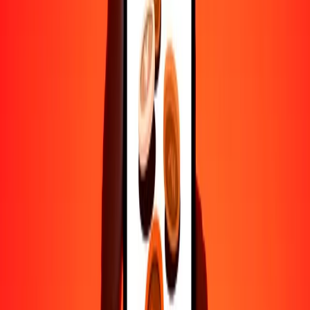
Ayuda de personas reales
Contacta a nuestro equipo de soporte 24/7 cuando lo necesites.
4.8 ★ en Play Store
Hazlo todo con la app de Ria
Envía dinero a más de 200 países, rastrea transferencias, guarda
destinatarios, encuentra sucursales cercanas y mucho más. Descarga
la app para comenzar.
Descarga la app
4.8 ★ en Play Store
Transferencias confiables desde hace 38+ años EN TODO EL
MUNDO
Lo que dicen nuestros clientes de Ria