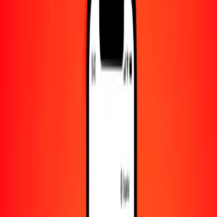
Convertido a
ARS
1,00 CNY = 221.90196186 ARS
yuan a peso argentino — Actualizado el 8 de agosto de 2026 00:00
UTC
Enviar dinero
Usamos el tipo de cambio interbancario solo como referencia.
Inicia sesión para ver los tipos de envío reales.
Tipos de cambio CNY a ARS hoy
Convertir yuan a peso argentino
Convertir peso argentino a yuan
CNY
ARS
1
CNY
221.90196
ARS
5
CNY
1109.50981
ARS
25
CNY
5547.54905
ARS