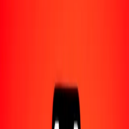
Acerca de Ria
Descubre nuestra historia y propósito.
Recursos
Obtén más información sobre Ria Money Transfer,
incluyendo nuestros servicios y soporte.
100 yuan renminbi a peso argentino hoy
Convierte CNY a ARS al tipo de cambio actual
Cantidad
CNY