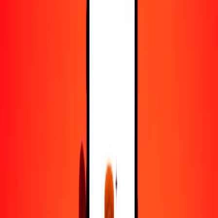
50
CNY
11,095.09809
ARS
100
CNY
22,190.19619
ARS
500
CNY
110,950.98093
ARS
1000
CNY
221,901.96186
ARS
10,000
CNY
2,219,019.61862
ARS
Convertir yuan a peso argentino
CNY
ARS
1
CNY
221.90196
ARS
5
CNY
1109.50981
ARS
25
CNY
5547.54905
ARS
50
CNY
11,095.09809
ARS
100
CNY
22,190.19619
ARS
500
CNY
110,950.98093
ARS
1000
CNY
221,901.96186
ARS
10,000
CNY
2,219,019.61862
ARS
Convertir peso argentino a yuan
ARS
CNY
1
ARS
0.00451
CNY
5
ARS
0.02253
CNY