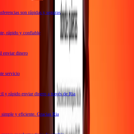
ferencias son rápidas y seguras
, rápido y confiable
 enviar dinero
 servicio
 y rápido enviar dinero a través de Ria
imple y eficiente. Gracias Ria