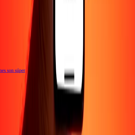
te
iones son súper
Empresa
Acerca de
Blog
Empleos
Seguridad
Corporativo
Conviértete en agente
Soporte