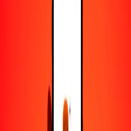
50
CNH
99.71543
BWP
100
CNH
199.43085
BWP
500
CNH
997.15427
BWP
1000
CNH
1994.30855
BWP
10,000
CNH
19,943.08550
BWP
Convertir CNH a pula
CNH
BWP
1
CNH
1.99431
BWP
5
CNH
9.97154
BWP
25
CNH
49.85771
BWP
50
CNH
99.71543
BWP
100
CNH
199.43085
BWP
500
CNH
997.15427
BWP
1000
CNH
1994.30855
BWP
10,000
CNH
19,943.08550
BWP
Convertir pula a CNH
BWP
CNH
1
BWP
0.50143
CNH