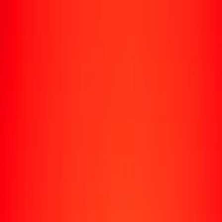
Rastrear una transferencia
Ubicaciones
Recursos
Centro de ayuda
Encuentra respuestas y soporte al cliente.
Servicios
Cobro de cheques, pago de facturas y más.
Carreras
Únete al equipo global de Ria.