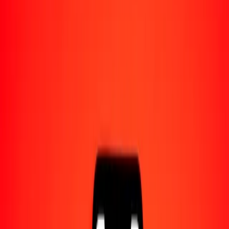
Acerca de Ria
Descubre nuestra historia y propósito.
Recursos
Obtén más información sobre Ria Money Transfer,
incluyendo nuestros servicios y soporte.
1,00 unidad de fomento chilena a rial omaní hoy
Convierte CLF a OMR al tipo de cambio actual
Cantidad
CLF