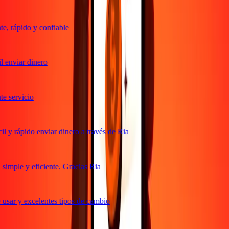
, rápido y confiable
 enviar dinero
 servicio
 y rápido enviar dinero a través de Ria
imple y eficiente. Gracias Ria
usar y excelentes tipos de cambio