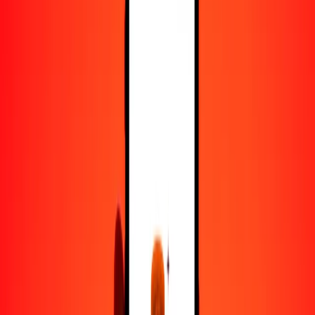
50
CLF
829.82813
OMR
100
CLF
1659.65627
OMR
500
CLF
8298.28135
OMR
1000
CLF
16,596.56270
OMR
10,000
CLF
165,965.62697
OMR
Convertir CLF a rial omaní
CLF
OMR
1
CLF
16.59656
OMR
5
CLF
82.98281
OMR
25
CLF
414.91407
OMR
50
CLF
829.82813
OMR
100
CLF
1659.65627
OMR
500
CLF
8298.28135
OMR
1000
CLF
16,596.56270
OMR
10,000
CLF
165,965.62697
OMR
Convertir rial omaní a CLF
OMR
CLF
1
OMR
0.06025
CLF
5
OMR
0.30127
CLF