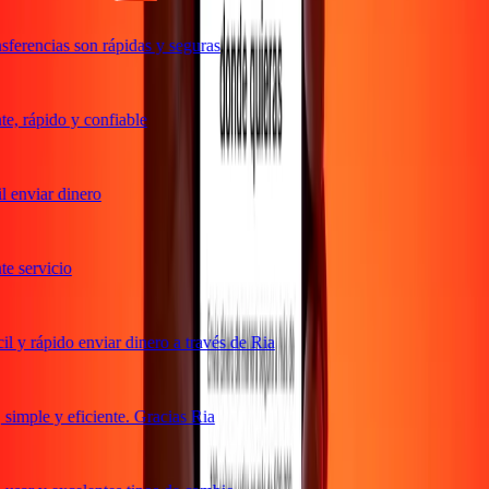
ferencias son rápidas y seguras
, rápido y confiable
 enviar dinero
 servicio
 y rápido enviar dinero a través de Ria
imple y eficiente. Gracias Ria