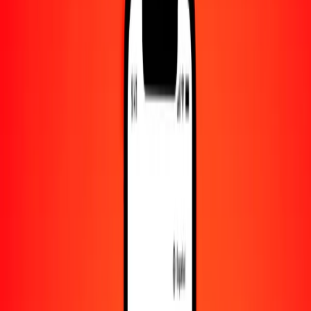
Convertido a
OMR
1,00 CLF = 16.59656270 OMR
CLF a rial omaní — Actualizado el 10 de agosto de 2026 00:00
UTC
Enviar dinero
Usamos el tipo de cambio interbancario solo como referencia.
Inicia sesión para ver los tipos de envío reales.
Tipos de cambio CLF a OMR hoy
Convertir CLF a rial omaní
Convertir rial omaní a CLF
CLF
OMR
1
CLF
16.59656
OMR
5
CLF
82.98281
OMR
25
CLF
414.91407
OMR