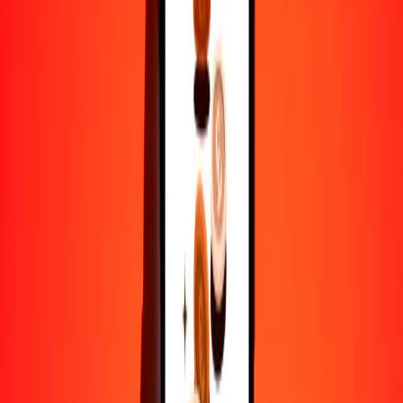
25
OMR
1.50634
CLF
50
OMR
3.01267
CLF
100
OMR
6.02534
CLF
500
OMR
30.12672
CLF
1000
OMR
60.25344
CLF
10,000
OMR
602.53440
CLF
Por qué elegir Ria Money Transfer para enviar dinero
internacionalmente
Más de 35 años de experiencia confiable
Entrega rápida y conveniente
Envía dinero en pocos toques a más de 190 países con Ria.
Transferencias seguras en todo el mundo
Confía en nosotros: hemos realizado más de mil millones de
transferencias seguras.