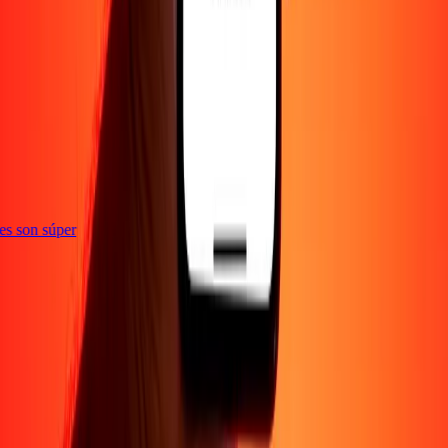
ones son súper
Empresa
Acerca de
Blog
Empleos
Seguridad
Corporativo
Conviértete en agente
Soporte