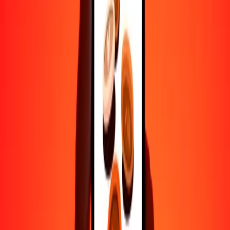
Ayuda de personas reales
Contacta a nuestro equipo de soporte 24/7 cuando lo necesites.
4.8 ★ en Play Store
Hazlo todo con la app de Ria
Envía dinero a más de 200 países, rastrea transferencias, guarda
destinatarios, encuentra sucursales cercanas y mucho más. Descarga
la app para comenzar.
Descarga la app
4.8 ★ en Play Store
Transferencias confiables desde hace 38+ años EN TODO EL
MUNDO
Lo que dicen nuestros clientes de Ria