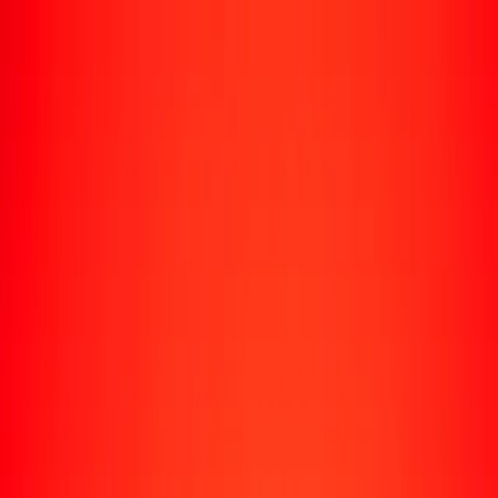
Rastrear una transferencia
Ubicaciones
Recursos
Centro de ayuda
Encuentra respuestas y soporte al cliente.
Servicios
Cobro de cheques, pago de facturas y más.
Carreras
Únete al equipo global de Ria.