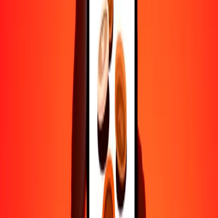
Ayuda de personas reales
Contacta a nuestro equipo de soporte 24/7 cuando lo necesites.
4.8 ★ en Play Store
Hazlo todo con la app de Ria
Envía dinero a más de 200 países, rastrea transferencias, guarda
destinatarios, encuentra sucursales cercanas y mucho más. Descarga
la app para comenzar.
Descarga la app
4.8 ★ en Play Store
Transferencias confiables desde hace 38+ años EN TODO EL
MUNDO
Lo que dicen nuestros clientes de Ria