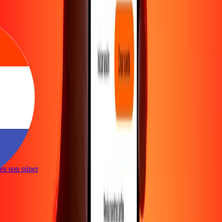
e
ones son súper