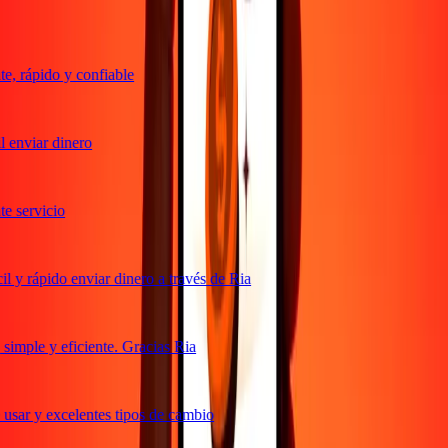
, rápido y confiable
 enviar dinero
 servicio
 y rápido enviar dinero a través de Ria
imple y eficiente. Gracias Ria
usar y excelentes tipos de cambio