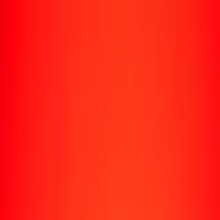
Rastrear una transferencia
Ubicaciones
Recursos
Centro de ayuda
Encuentra respuestas y soporte al cliente.
Servicios
Cobro de cheques, pago de facturas y más.
Carreras
Únete al equipo global de Ria.