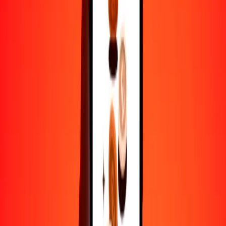
1
RSD
0.00796
CHF
5
RSD
0.03979
CHF
25
RSD
0.19897
CHF
50
RSD
0.39795
CHF
100
RSD
0.79590
CHF
500
RSD
3.97949
CHF
1000
RSD
7.95898
CHF
10,000
RSD
79.58982
CHF
Por qué elegir Ria Money Transfer para enviar dinero
internacionalmente
Más de 35 años de experiencia confiable
Entrega rápida y conveniente
Envía dinero en pocos toques a más de 190 países con Ria.
Transferencias seguras en todo el mundo
Confía en nosotros: hemos realizado más de mil millones de
transferencias seguras.