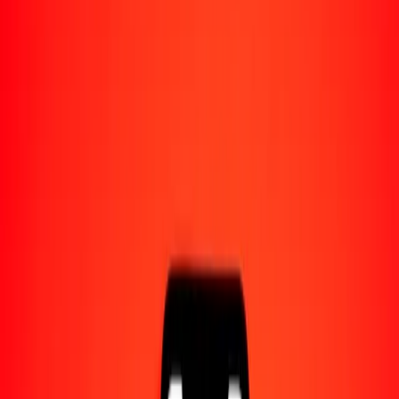
Acerca de Ria
Descubre nuestra historia y propósito.
Recursos
Obtén más información sobre Ria Money Transfer,
incluyendo nuestros servicios y soporte.
1,00 franco suizo a dinar serbio hoy
Convierte CHF a RSD al tipo de cambio actual
Cantidad
CHF