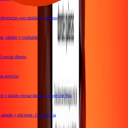
ferencias son rápidas y seguras
, rápido y confiable
 enviar dinero
 servicio
 y rápido enviar dinero a través de Ria
imple y eficiente. Gracias Ria