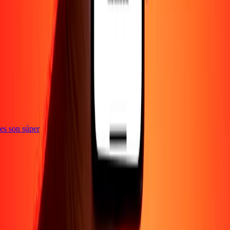
e
ones son súper
Empresa
Acerca de
Blog
Empleos
Seguridad
Corporativo
Conviértete en agente
Soporte