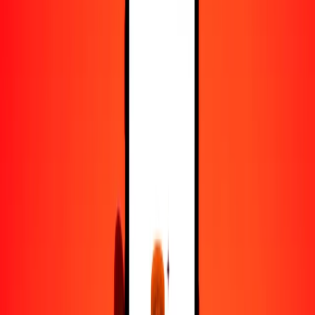
25
CHF
3141.10515
RSD
50
CHF
6282.21029
RSD
100
CHF
12,564.42058
RSD
500
CHF
62,822.10291
RSD
1000
CHF
125,644.20582
RSD
10,000
CHF
1,256,442.05815
RSD
Convertir franco suizo a dinar serbio
CHF
RSD
1
CHF
125.64421
RSD
5
CHF
628.22103
RSD
25
CHF
3141.10515
RSD
50
CHF
6282.21029
RSD
100
CHF
12,564.42058
RSD
500
CHF
62,822.10291
RSD
1000
CHF
125,644.20582
RSD
10,000
CHF
1,256,442.05815
RSD
Convertir dinar serbio a franco suizo
RSD
CHF