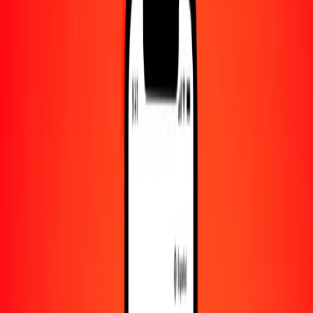
Convertido a
RSD
1,00 CHF = 125.64420582 RSD
franco suizo a dinar serbio — Actualizado el 9 de agosto de 2026
00:00 UTC
Enviar dinero
Usamos el tipo de cambio interbancario solo como referencia.
Inicia sesión para ver los tipos de envío reales.
Tipos de cambio CHF a RSD hoy
Convertir franco suizo a dinar serbio
Convertir dinar serbio a franco suizo
CHF
RSD
1
CHF
125.64421
RSD
5
CHF
628.22103
RSD