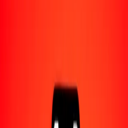
Acerca de Ria
Descubre nuestra historia y propósito.
Recursos
Obtén más información sobre Ria Money Transfer,
incluyendo nuestros servicios y soporte.
1,00 franco suizo a dírham marroquí hoy
Convierte CHF a MAD al tipo de cambio actual
Cantidad
CHF