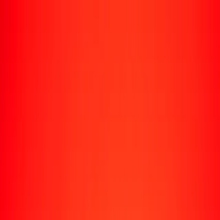
Rastrear una transferencia
Ubicaciones
Recursos
Centro de ayuda
Encuentra respuestas y soporte al cliente.
Servicios
Cobro de cheques, pago de facturas y más.
Carreras
Únete al equipo global de Ria.