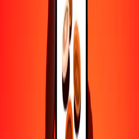
Ayuda de personas reales
Contacta a nuestro equipo de soporte 24/7 cuando lo necesites.
4.8 ★ en Play Store
Hazlo todo con la app de Ria
Envía dinero a más de 200 países, rastrea transferencias, guarda
destinatarios, encuentra sucursales cercanas y mucho más. Descarga
la app para comenzar.
Descarga la app
4.8 ★ en Play Store
Transferencias confiables desde hace 38+ años EN TODO EL
MUNDO
Lo que dicen nuestros clientes de Ria