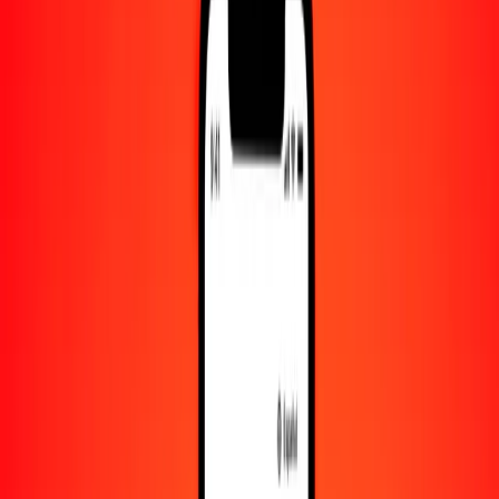
Convertido a
MAD
1,00 CHF = 11.53480337 MAD
franco suizo a dírham marroquí — Actualizado el 9 de agosto de
2026 00:00 UTC
Enviar dinero
Usamos el tipo de cambio interbancario solo como referencia.
Inicia sesión para ver los tipos de envío reales.
Tipos de cambio CHF a MAD hoy
Convertir franco suizo a dírham marroquí
Convertir dírham marroquí a franco suizo
CHF
MAD
1
CHF
11.53480
MAD
5
CHF
57.67402
MAD