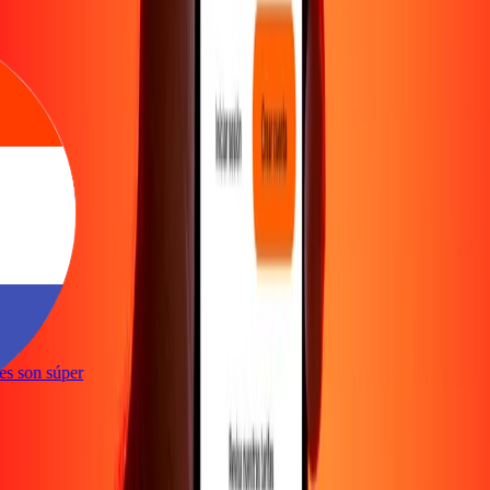
e
ones son súper