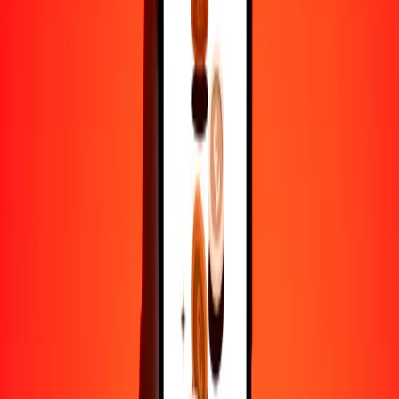
1
MAD
0.08669
CHF
5
MAD
0.43347
CHF
25
MAD
2.16735
CHF
50
MAD
4.33471
CHF
100
MAD
8.66942
CHF
500
MAD
43.34708
CHF
1000
MAD
86.69415
CHF
10,000
MAD
866.94152
CHF
Por qué elegir Ria Money Transfer para enviar dinero
internacionalmente
Más de 35 años de experiencia confiable
Entrega rápida y conveniente
Envía dinero en pocos toques a más de 190 países con Ria.
Transferencias seguras en todo el mundo
Confía en nosotros: hemos realizado más de mil millones de
transferencias seguras.