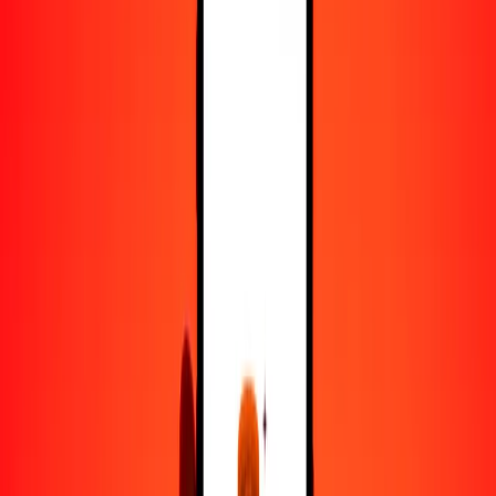
25
CHF
288.37008
MAD
50
CHF
576.74017
MAD
100
CHF
1153.48034
MAD
500
CHF
5767.40168
MAD
1000
CHF
11,534.80337
MAD
10,000
CHF
115,348.03370
MAD
Convertir franco suizo a dírham marroquí
CHF
MAD
1
CHF
11.53480
MAD
5
CHF
57.67402
MAD
25
CHF
288.37008
MAD
50
CHF
576.74017
MAD
100
CHF
1153.48034
MAD
500
CHF
5767.40168
MAD
1000
CHF
11,534.80337
MAD
10,000
CHF
115,348.03370
MAD
Convertir dírham marroquí a franco suizo
MAD
CHF