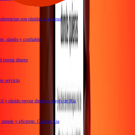
ferencias son rápidas y seguras
, rápido y confiable
 enviar dinero
 servicio
 y rápido enviar dinero a través de Ria
imple y eficiente. Gracias Ria