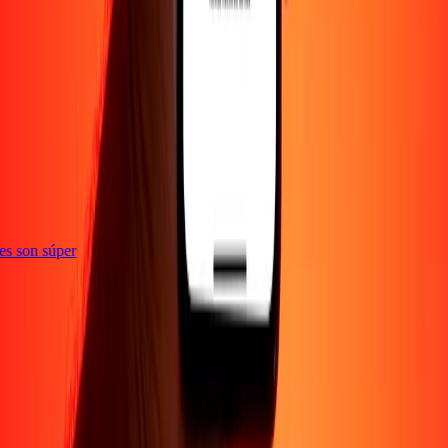
e
ones son súper
Empresa
Acerca de
Blog
Empleos
Seguridad
Corporativo
Conviértete en agente
Soporte