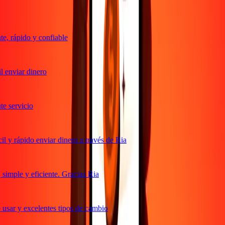
, rápido y confiable
 enviar dinero
 servicio
 y rápido enviar dinero a través de Ria
imple y eficiente. Gracias Ria
usar y excelentes tipos de cambio