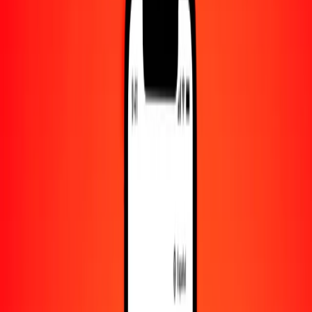
Convertido a
MZN
1,00 CDF = 0.02815925 MZN
franco congoleño a metical — Actualizado el 9 de agosto de 2026
00:00 UTC
Enviar dinero
Usamos el tipo de cambio interbancario solo como referencia.
Inicia sesión para ver los tipos de envío reales.
Tipos de cambio CDF a MZN hoy
Convertir franco congoleño a metical
Convertir metical a franco congoleño
CDF
MZN
1
CDF
0.02816
MZN
5
CDF
0.14080
MZN