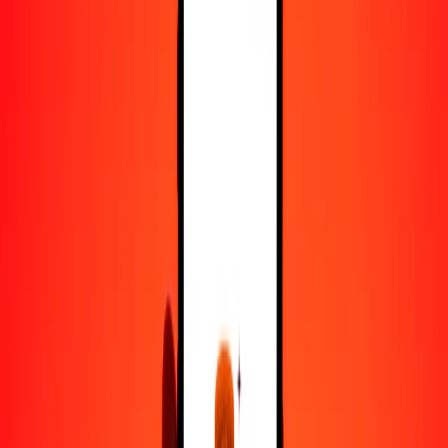
25
CDF
0.70398
MZN
50
CDF
1.40796
MZN
100
CDF
2.81592
MZN
500
CDF
14.07962
MZN
1000
CDF
28.15925
MZN
10,000
CDF
281.59247
MZN
Convertir franco congoleño a metical
CDF
MZN
1
CDF
0.02816
MZN
5
CDF
0.14080
MZN
25
CDF
0.70398
MZN
50
CDF
1.40796
MZN
100
CDF
2.81592
MZN
500
CDF
14.07962
MZN
1000
CDF
28.15925
MZN
10,000
CDF
281.59247
MZN
Convertir metical a franco congoleño
MZN
CDF