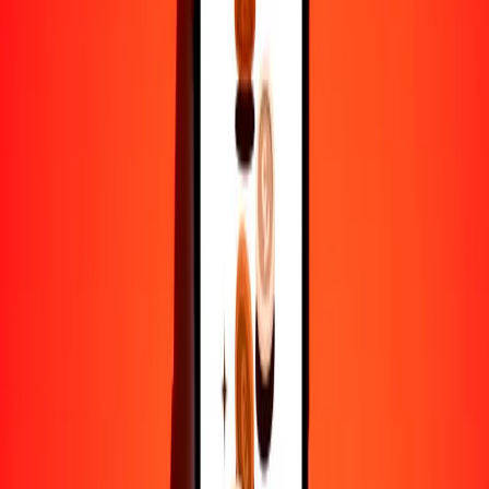
1
MZN
35.51231
CDF
5
MZN
177.56157
CDF
25
MZN
887.80783
CDF
50
MZN
1775.61567
CDF
100
MZN
3551.23134
CDF
500
MZN
17,756.15668
CDF
1000
MZN
35,512.31336
CDF
10,000
MZN
355,123.13364
CDF
Por qué elegir Ria Money Transfer para enviar dinero
internacionalmente
Más de 35 años de experiencia confiable
Entrega rápida y conveniente
Envía dinero en pocos toques a más de 190 países con Ria.
Transferencias seguras en todo el mundo
Confía en nosotros: hemos realizado más de mil millones de
transferencias seguras.