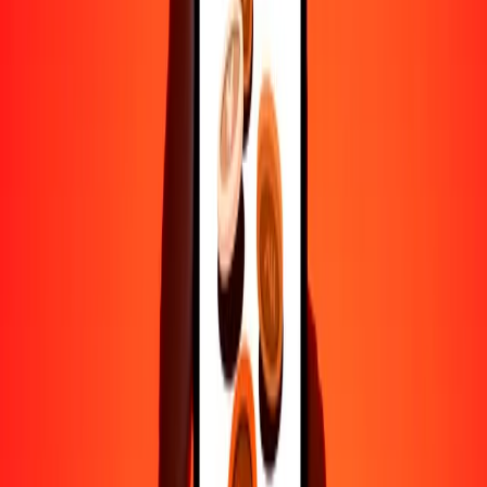
Ayuda de personas reales
Contacta a nuestro equipo de soporte 24/7 cuando lo necesites.
4.8 ★ en Play Store
Hazlo todo con la app de Ria
Envía dinero a más de 200 países, rastrea transferencias, guarda
destinatarios, encuentra sucursales cercanas y mucho más. Descarga
la app para comenzar.
Descarga la app
4.8 ★ en Play Store
Transferencias confiables desde hace 38+ años EN TODO EL
MUNDO
Lo que dicen nuestros clientes de Ria