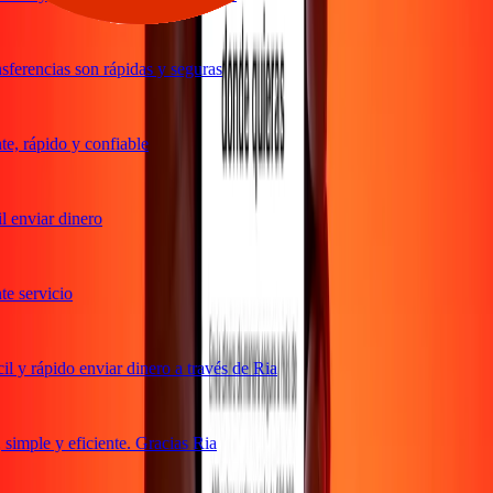
ferencias son rápidas y seguras
, rápido y confiable
 enviar dinero
 servicio
 y rápido enviar dinero a través de Ria
imple y eficiente. Gracias Ria