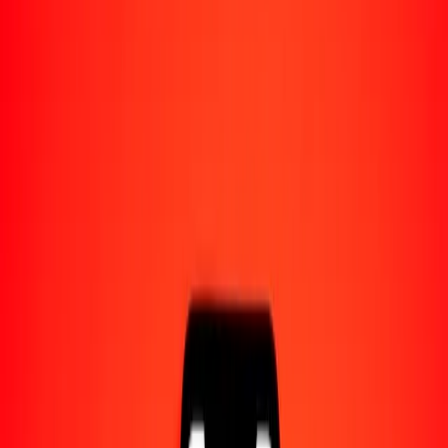
Acerca de Ria
Descubre nuestra historia y propósito.
Recursos
Obtén más información sobre Ria Money Transfer,
incluyendo nuestros servicios y soporte.
1,00 franco congoleño a metical mozambiqueño hoy
Convierte CDF a MZN al tipo de cambio actual
Cantidad
CDF