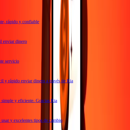
, rápido y confiable
 enviar dinero
 servicio
 y rápido enviar dinero a través de Ria
imple y eficiente. Gracias Ria
usar y excelentes tipos de cambio