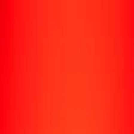
Rastrear una transferencia
Ubicaciones
Recursos
Centro de ayuda
Encuentra respuestas y soporte al cliente.
Servicios
Cobro de cheques, pago de facturas y más.
Carreras
Únete al equipo global de Ria.