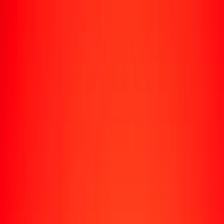
Rastrear una transferencia
Ubicaciones
Recursos
Centro de ayuda
Encuentra respuestas y soporte al cliente.
Servicios
Cobro de cheques, pago de facturas y más.
Carreras
Únete al equipo global de Ria.