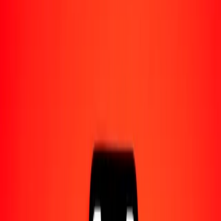
Acerca de Ria
Descubre nuestra historia y propósito.
Recursos
Obtén más información sobre Ria Money Transfer,
incluyendo nuestros servicios y soporte.
1,00 franco congoleño a yen japonés hoy
Convierte CDF a JPY al tipo de cambio actual
Cantidad
CDF