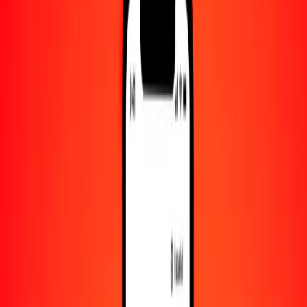
Convertido a
JPY
1,00 CDF = 0.06961840 JPY
franco congoleño a yen — Actualizado el 9 de agosto de 2026
00:00 UTC
Enviar dinero
Usamos el tipo de cambio interbancario solo como referencia.
Inicia sesión para ver los tipos de envío reales.
Tipos de cambio CDF a JPY hoy
Convertir franco congoleño a yen
Convertir yen a franco congoleño
CDF
JPY
1
CDF
0.06962
JPY
5
CDF
0.34809
JPY
25
CDF
1.74046
JPY