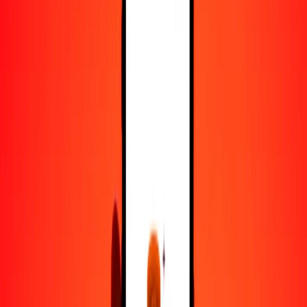
50
CDF
3.48092
JPY
100
CDF
6.96184
JPY
500
CDF
34.80920
JPY
1000
CDF
69.61840
JPY
10,000
CDF
696.18399
JPY
Convertir franco congoleño a yen
CDF
JPY
1
CDF
0.06962
JPY
5
CDF
0.34809
JPY
25
CDF
1.74046
JPY
50
CDF
3.48092
JPY
100
CDF
6.96184
JPY
500
CDF
34.80920
JPY
1000
CDF
69.61840
JPY
10,000
CDF
696.18399
JPY
Convertir yen a franco congoleño
JPY
CDF
1
JPY
14.36402
CDF
5
JPY
71.82009
CDF