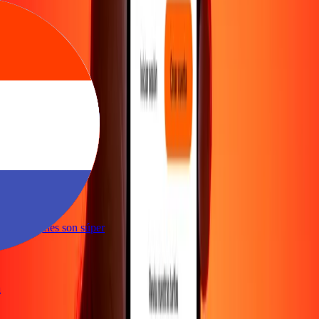
iva
conveniente
s transacciones son súper
iva