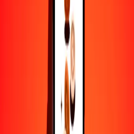
25
JPY
359.10047
CDF
50
JPY
718.20095
CDF
100
JPY
1436.40189
CDF
500
JPY
7182.00946
CDF
1000
JPY
14,364.01891
CDF
10,000
JPY
143,640.18914
CDF
Por qué elegir Ria Money Transfer para enviar dinero
internacionalmente
Más de 35 años de experiencia confiable
Entrega rápida y conveniente
Envía dinero en pocos toques a más de 190 países con Ria.
Transferencias seguras en todo el mundo
Confía en nosotros: hemos realizado más de mil millones de
transferencias seguras.