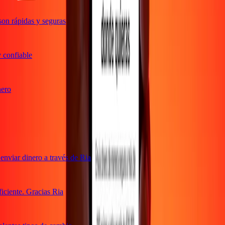
on rápidas y seguras
confiable
ro
viar dinero a través de Ria
ciente. Gracias Ria