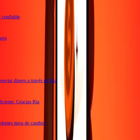
confiable
ro
viar dinero a través de Ria
ciente. Gracias Ria
lentes tipos de cambio