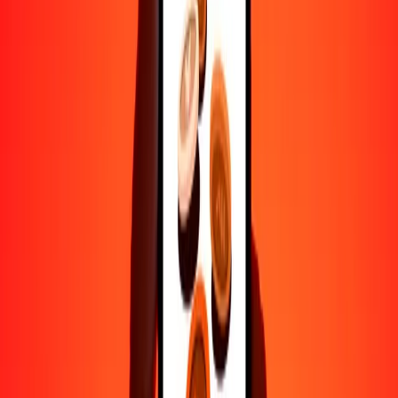
Ayuda de personas reales
Contacta a nuestro equipo de soporte 24/7 cuando lo necesites.
4.8 ★ en Play Store
Hazlo todo con la app de Ria
Envía dinero a más de 200 países, rastrea transferencias, guarda
destinatarios, encuentra sucursales cercanas y mucho más. Descarga
la app para comenzar.
Descarga la app
4.8 ★ en Play Store
Transferencias confiables desde hace 38+ años EN TODO EL
MUNDO
Lo que dicen nuestros clientes de Ria