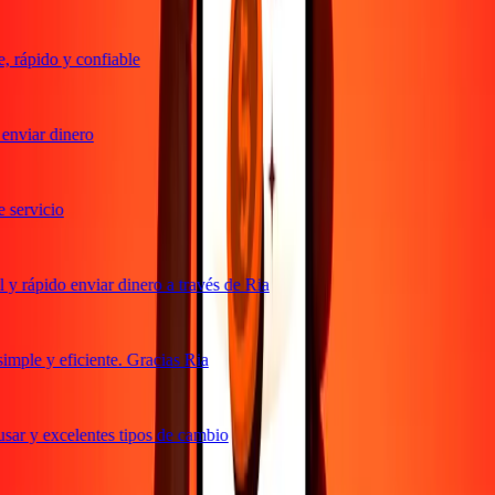
 rápido y confiable
nviar dinero
servicio
y rápido enviar dinero a través de Ria
mple y eficiente. Gracias Ria
sar y excelentes tipos de cambio