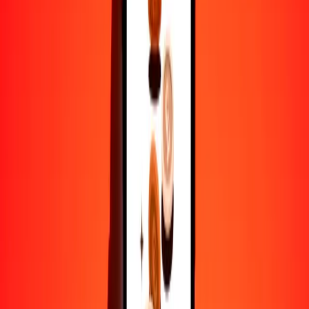
25
THB
1.52053
BZD
50
THB
3.04106
BZD
100
THB
6.08213
BZD
500
THB
30.41063
BZD
1000
THB
60.82126
BZD
10,000
THB
608.21265
BZD
Por qué elegir Ria Money Transfer para enviar dinero
internacionalmente
Más de 35 años de experiencia confiable
Entrega rápida y conveniente
Envía dinero en pocos toques a más de 190 países con Ria.
Transferencias seguras en todo el mundo
Confía en nosotros: hemos realizado más de mil millones de
transferencias seguras.