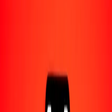
Acerca de Ria
Descubre nuestra historia y propósito.
Recursos
Obtén más información sobre Ria Money Transfer,
incluyendo nuestros servicios y soporte.
1,00 dólar beliceño a bat tailandés hoy
Convierte BZD a THB al tipo de cambio actual
Cantidad
BZD