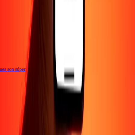
te
iones son súper
Empresa
Acerca de
Blog
Empleos
Seguridad
Corporativo
Conviértete en agente
Soporte