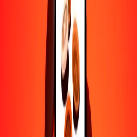
Ayuda de personas reales
Contacta a nuestro equipo de soporte 24/7 cuando lo necesites.
4.8 ★ en Play Store
Hazlo todo con la app de Ria
Envía dinero a más de 200 países, rastrea transferencias, guarda
destinatarios, encuentra sucursales cercanas y mucho más. Descarga
la app para comenzar.
Descarga la app
4.8 ★ en Play Store
Transferencias confiables desde hace 38+ años EN TODO EL
MUNDO
Lo que dicen nuestros clientes de Ria