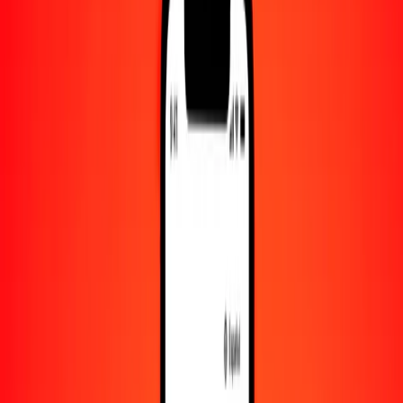
Convertido a
THB
1,00 BZD = 16.44161791 THB
dólar beliceño a bat — Actualizado el 8 de agosto de 2026 00:00
UTC
Enviar dinero
Usamos el tipo de cambio interbancario solo como referencia.
Inicia sesión para ver los tipos de envío reales.
Tipos de cambio BZD a THB hoy
Convertir dólar beliceño a bat
Convertir bat a dólar beliceño
BZD
THB
1
BZD
16.44162
THB
5
BZD
82.20809
THB
25
BZD
411.04045
THB