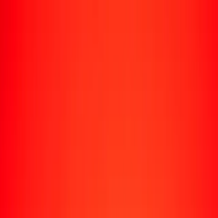
Rastrear una transferencia
Ubicaciones
Recursos
Centro de ayuda
Encuentra respuestas y soporte al cliente.
Servicios
Cobro de cheques, pago de facturas y más.
Carreras
Únete al equipo global de Ria.