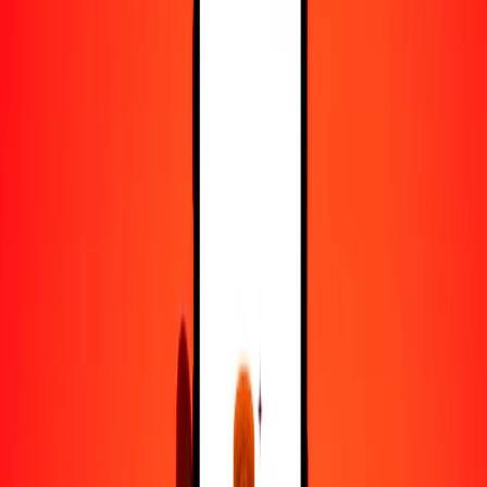
50
BZD
822.08090
THB
100
BZD
1644.16179
THB
500
BZD
8220.80896
THB
1000
BZD
16,441.61791
THB
10,000
BZD
164,416.17915
THB
Convertir dólar beliceño a bat
BZD
THB
1
BZD
16.44162
THB
5
BZD
82.20809
THB
25
BZD
411.04045
THB
50
BZD
822.08090
THB
100
BZD
1644.16179
THB
500
BZD
8220.80896
THB
1000
BZD
16,441.61791
THB
10,000
BZD
164,416.17915
THB
Convertir bat a dólar beliceño
THB
BZD
1
THB
0.06082
BZD
5
THB
0.30411
BZD