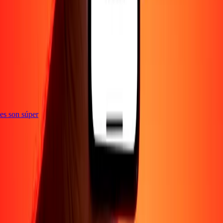
e
ones son súper
Empresa
Acerca de
Blog
Empleos
Seguridad
Corporativo
Conviértete en agente
Soporte