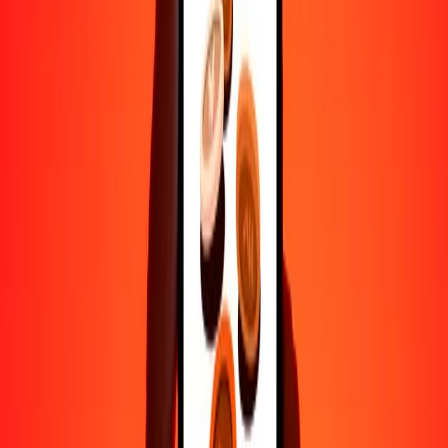
Ayuda de personas reales
Contacta a nuestro equipo de soporte 24/7 cuando lo necesites.
4.8 ★ en Play Store
Hazlo todo con la app de Ria
Envía dinero a más de 200 países, rastrea transferencias, guarda
destinatarios, encuentra sucursales cercanas y mucho más. Descarga
la app para comenzar.
Descarga la app
4.8 ★ en Play Store
Transferencias confiables desde hace 38+ años EN TODO EL
MUNDO
Lo que dicen nuestros clientes de Ria