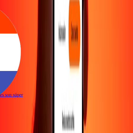
e
ones son súper