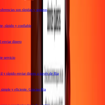
ferencias son rápidas y seguras
, rápido y confiable
 enviar dinero
 servicio
 y rápido enviar dinero a través de Ria
imple y eficiente. Gracias Ria