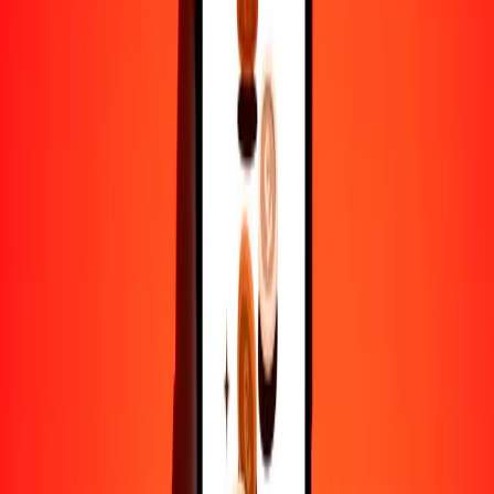
25
BTN
0.52816
BZD
50
BTN
1.05632
BZD
100
BTN
2.11264
BZD
500
BTN
10.56322
BZD
1000
BTN
21.12644
BZD
10,000
BTN
211.26440
BZD
Por qué elegir Ria Money Transfer para enviar dinero
internacionalmente
Más de 35 años de experiencia confiable
Entrega rápida y conveniente
Envía dinero en pocos toques a más de 190 países con Ria.
Transferencias seguras en todo el mundo
Confía en nosotros: hemos realizado más de mil millones de
transferencias seguras.