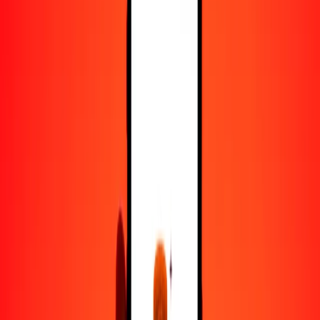
50
BZD
2366.70255
BTN
100
BZD
4733.40509
BTN
500
BZD
23,667.02547
BTN
1000
BZD
47,334.05093
BTN
10,000
BZD
473,340.50931
BTN
Convertir dólar beliceño a gultrum
BZD
BTN
1
BZD
47.33405
BTN
5
BZD
236.67025
BTN
25
BZD
1183.35127
BTN
50
BZD
2366.70255
BTN
100
BZD
4733.40509
BTN
500
BZD
23,667.02547
BTN
1000
BZD
47,334.05093
BTN
10,000
BZD
473,340.50931
BTN
Convertir gultrum a dólar beliceño
BTN
BZD
1
BTN
0.02113
BZD
5
BTN
0.10563
BZD