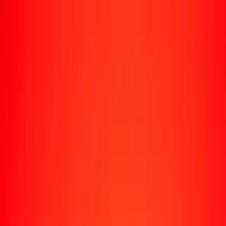
Rastrear una transferencia
Ubicaciones
Recursos
Centro de ayuda
Encuentra respuestas y soporte al cliente.
Servicios
Cobro de cheques, pago de facturas y más.
Carreras
Únete al equipo global de Ria.