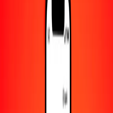
Convertido a
BTN
1,00 BZD = 47.33405093 BTN
dólar beliceño a gultrum — Actualizado el 9 de agosto de 2026
00:00 UTC
Enviar dinero
Usamos el tipo de cambio interbancario solo como referencia.
Inicia sesión para ver los tipos de envío reales.
Tipos de cambio BZD a BTN hoy
Convertir dólar beliceño a gultrum
Convertir gultrum a dólar beliceño
BZD
BTN
1
BZD
47.33405
BTN
5
BZD
236.67025
BTN
25
BZD
1183.35127
BTN