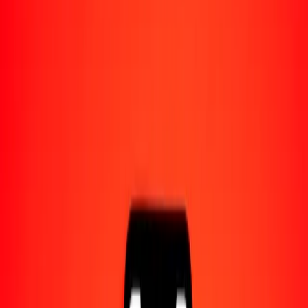
Acerca de Ria
Descubre nuestra historia y propósito.
Recursos
Obtén más información sobre Ria Money Transfer,
incluyendo nuestros servicios y soporte.
500 dólar beliceño a gultrum butanés hoy
Convierte BZD a BTN al tipo de cambio actual
Cantidad
BZD