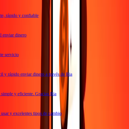
, rápido y confiable
 enviar dinero
 servicio
 y rápido enviar dinero a través de Ria
imple y eficiente. Gracias Ria
usar y excelentes tipos de cambio