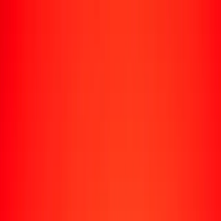
Rastrear una transferencia
Ubicaciones
Recursos
Centro de ayuda
Encuentra respuestas y soporte al cliente.
Servicios
Cobro de cheques, pago de facturas y más.
Carreras
Únete al equipo global de Ria.