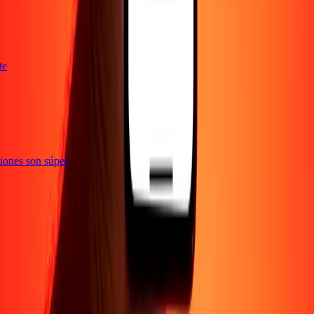
nte
cciones son súper
Empresa
Acerca de
Blog
Empleos
Seguridad
Corporativo
Conviértete en agente
Soporte