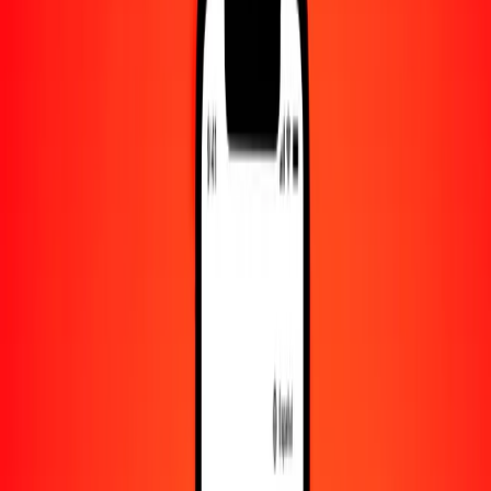
Convertido a
XPF
1,00 BWP = 7.64429416 XPF
pula a franco CFP — Actualizado el 5 de agosto de 2026 00:00
UTC
Enviar dinero
Usamos el tipo de cambio interbancario solo como referencia.
Inicia sesión para ver los tipos de envío reales.
Tipos de cambio BWP a XPF hoy
Convertir pula a franco CFP
Convertir franco CFP a pula
BWP
XPF
1
BWP
7.64429
XPF
5
BWP
38.22147
XPF
25
BWP
191.10735
XPF