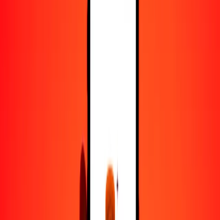
50
BWP
382.21471
XPF
100
BWP
764.42942
XPF
500
BWP
3822.14708
XPF
1000
BWP
7644.29416
XPF
10,000
BWP
76,442.94157
XPF
Convertir pula a franco CFP
BWP
XPF
1
BWP
7.64429
XPF
5
BWP
38.22147
XPF
25
BWP
191.10735
XPF
50
BWP
382.21471
XPF
100
BWP
764.42942
XPF
500
BWP
3822.14708
XPF
1000
BWP
7644.29416
XPF
10,000
BWP
76,442.94157
XPF
Convertir franco CFP a pula
XPF
BWP
1
XPF
0.13082
BWP
5
XPF
0.65408
BWP