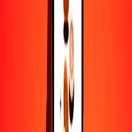
25
XPF
3.27041
BWP
50
XPF
6.54083
BWP
100
XPF
13.08165
BWP
500
XPF
65.40826
BWP
1000
XPF
130.81653
BWP
10,000
XPF
1308.16525
BWP
Por qué elegir Ria Money Transfer para enviar dinero
internacionalmente
Más de 35 años de experiencia confiable
Entrega rápida y conveniente
Envía dinero en pocos toques a más de 190 países con Ria.
Transferencias seguras en todo el mundo
Confía en nosotros: hemos realizado más de mil millones de
transferencias seguras.