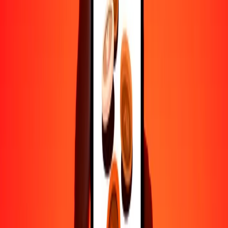
Ayuda de personas reales
Contacta a nuestro equipo de soporte 24/7 cuando lo necesites.
4.8 ★ en Play Store
Hazlo todo con la app de Ria
Envía dinero a más de 200 países, rastrea transferencias, guarda
destinatarios, encuentra sucursales cercanas y mucho más. Descarga
la app para comenzar.
Descarga la app
4.8 ★ en Play Store
Transferencias confiables desde hace 38+ años EN TODO EL
MUNDO
Lo que dicen nuestros clientes de Ria