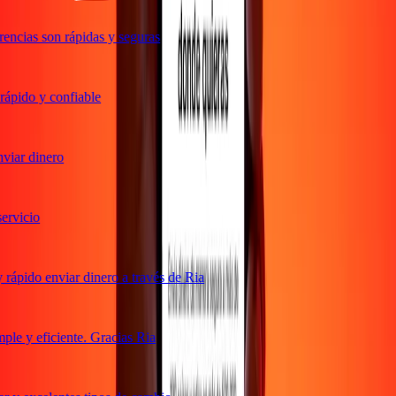
encias son rápidas y seguras
ápido y confiable
iar dinero
rvicio
rápido enviar dinero a través de Ria
le y eficiente. Gracias Ria