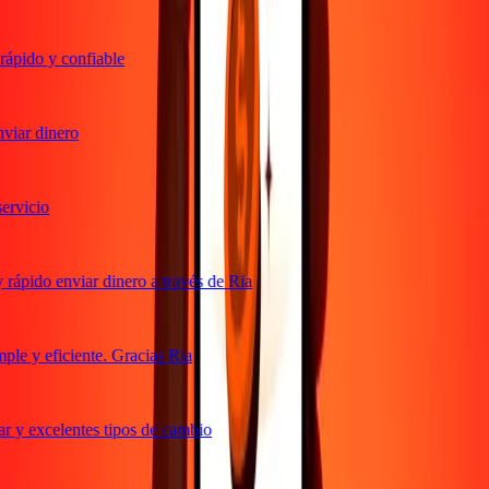
ápido y confiable
iar dinero
rvicio
rápido enviar dinero a través de Ria
le y eficiente. Gracias Ria
r y excelentes tipos de cambio