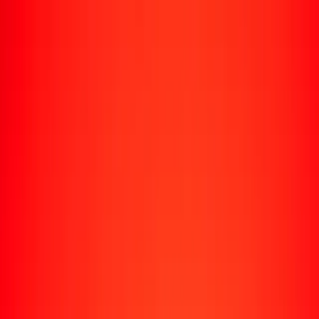
Rastrear una transferencia
Ubicaciones
Recursos
Centro de ayuda
Encuentra respuestas y soporte al cliente.
Servicios
Cobro de cheques, pago de facturas y más.
Carreras
Únete al equipo global de Ria.