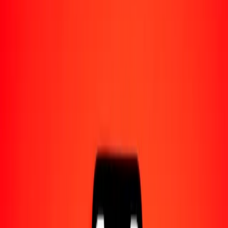
Acerca de Ria
Descubre nuestra historia y propósito.
Recursos
Obtén más información sobre Ria Money Transfer,
incluyendo nuestros servicios y soporte.
1,00 pula botsuano a dólar salomonense hoy
Convierte BWP a SBD al tipo de cambio actual
Cantidad
BWP