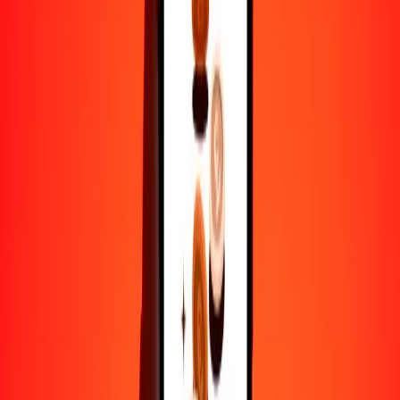
1
SBD
1.67520
BWP
5
SBD
8.37601
BWP
25
SBD
41.88006
BWP
50
SBD
83.76011
BWP
100
SBD
167.52023
BWP
500
SBD
837.60114
BWP
1000
SBD
1675.20228
BWP
10,000
SBD
16,752.02277
BWP
Por qué elegir Ria Money Transfer para enviar dinero
internacionalmente
Más de 35 años de experiencia confiable
Entrega rápida y conveniente
Envía dinero en pocos toques a más de 190 países con Ria.
Transferencias seguras en todo el mundo
Confía en nosotros: hemos realizado más de mil millones de
transferencias seguras.