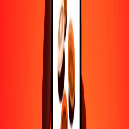
Ayuda de personas reales
Contacta a nuestro equipo de soporte 24/7 cuando lo necesites.
4.8 ★ en Play Store
Hazlo todo con la app de Ria
Envía dinero a más de 200 países, rastrea transferencias, guarda
destinatarios, encuentra sucursales cercanas y mucho más. Descarga
la app para comenzar.
Descarga la app
4.8 ★ en Play Store
Transferencias confiables desde hace 38+ años EN TODO EL
MUNDO
Lo que dicen nuestros clientes de Ria