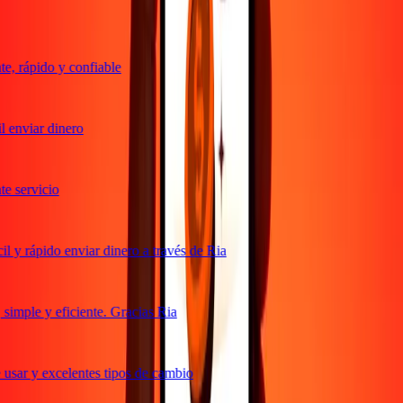
, rápido y confiable
 enviar dinero
 servicio
 y rápido enviar dinero a través de Ria
imple y eficiente. Gracias Ria
usar y excelentes tipos de cambio