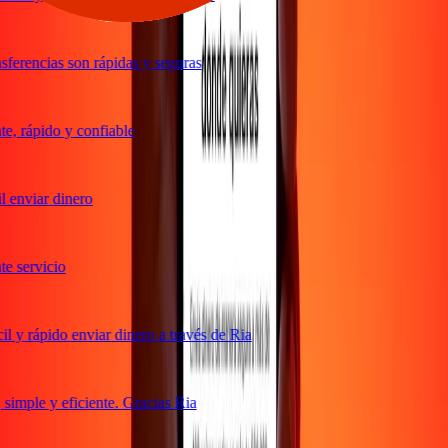
ferencias son rápidas y seguras
, rápido y confiable
 enviar dinero
 servicio
 y rápido enviar dinero a través de Ria
imple y eficiente. Gracias Ria