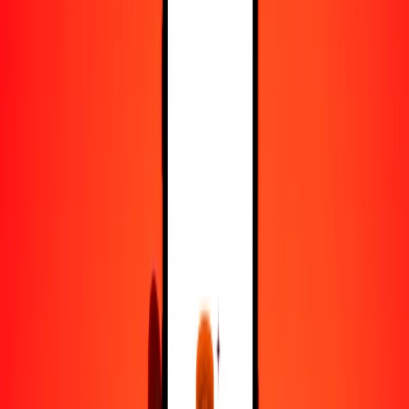
25
BWP
14.92357
SBD
50
BWP
29.84714
SBD
100
BWP
59.69428
SBD
500
BWP
298.47142
SBD
1000
BWP
596.94284
SBD
10,000
BWP
5969.42837
SBD
Convertir pula a dólar salomonense
BWP
SBD
1
BWP
0.59694
SBD
5
BWP
2.98471
SBD
25
BWP
14.92357
SBD
50
BWP
29.84714
SBD
100
BWP
59.69428
SBD
500
BWP
298.47142
SBD
1000
BWP
596.94284
SBD
10,000
BWP
5969.42837
SBD
Convertir dólar salomonense a pula
SBD
BWP