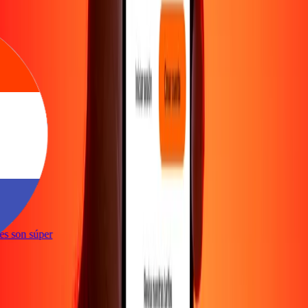
e
ones son súper