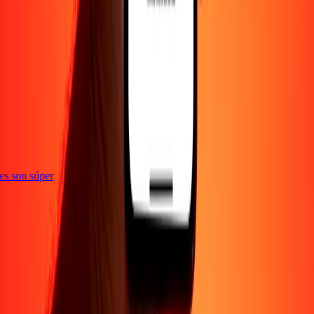
e
ones son súper
Empresa
Acerca de
Blog
Empleos
Seguridad
Corporativo
Conviértete en agente
Soporte