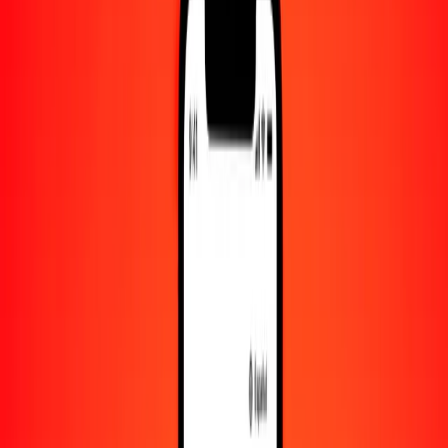
Convertido a
SBD
1,00 BWP = 0.59694284 SBD
pula a dólar salomonense — Actualizado el 8 de agosto de 2026
00:00 UTC
Enviar dinero
Usamos el tipo de cambio interbancario solo como referencia.
Inicia sesión para ver los tipos de envío reales.
Tipos de cambio BWP a SBD hoy
Convertir pula a dólar salomonense
Convertir dólar salomonense a pula
BWP
SBD
1
BWP
0.59694
SBD
5
BWP
2.98471
SBD