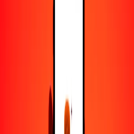
100
BWP
167,255.09530
LAK
500
BWP
836,275.47652
LAK
1000
BWP
1,672,550.95303
LAK
10,000
BWP
16,725,509.53034
LAK
Convertir pula a kip
BWP
LAK
1
BWP
1672.55095
LAK
5
BWP
8362.75477
LAK
25
BWP
41,813.77383
LAK
50
BWP
83,627.54765
LAK
100
BWP
167,255.09530
LAK
500
BWP
836,275.47652
LAK
1000
BWP
1,672,550.95303
LAK
10,000
BWP
16,725,509.53034
LAK
Convertir kip a pula
LAK
BWP
1
LAK
0.00060
BWP
5
LAK
0.00299
BWP
25
LAK
0.01495
BWP