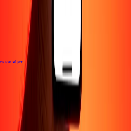
ones son súper
Empresa
Acerca de
Blog
Empleos
Seguridad
Corporativo
Conviértete en agente
Soporte
Política de privacidad
Aviso de cookies
Términos y