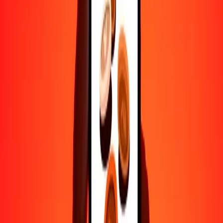
Ayuda de personas reales
Contacta a nuestro equipo de soporte 24/7 cuando lo necesites.
4.8 ★ en Play Store
Hazlo todo con la app de Ria
Envía dinero a más de 200 países, rastrea transferencias, guarda
destinatarios, encuentra sucursales cercanas y mucho más. Descarga
la app para comenzar.
Descarga la app
4.8 ★ en Play Store
Transferencias confiables desde hace 38+ años EN TODO EL
MUNDO
Lo que dicen nuestros clientes de Ria