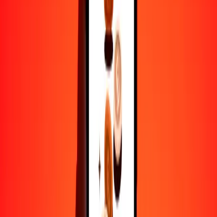
50
LAK
0.02989
BWP
100
LAK
0.05979
BWP
500
LAK
0.29894
BWP
1000
LAK
0.59789
BWP
10,000
LAK
5.97889
BWP
Por qué elegir Ria Money Transfer para enviar dinero
internacionalmente
Más de 35 años de experiencia confiable
Entrega rápida y conveniente
Envía dinero en pocos toques a más de 190 países con Ria.
Transferencias seguras en todo el mundo
Confía en nosotros: hemos realizado más de mil millones de
transferencias seguras.