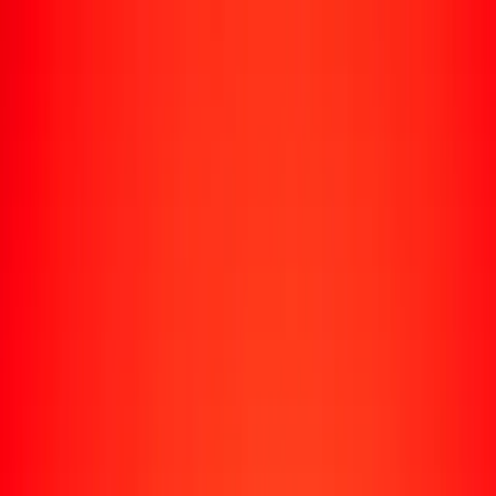
Rastrear una transferencia
Ubicaciones
Recursos
Centro de ayuda
Encuentra respuestas y soporte al cliente.
Servicios
Cobro de cheques, pago de facturas y más.
Carreras
Únete al equipo global de Ria.