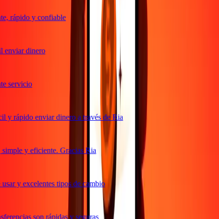
, rápido y confiable
 enviar dinero
 servicio
 y rápido enviar dinero a través de Ria
imple y eficiente. Gracias Ria
usar y excelentes tipos de cambio
ferencias son rápidas y seguras