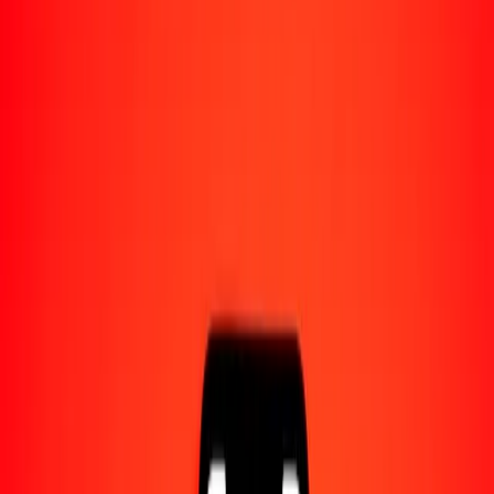
Acerca de Ria
Descubre nuestra historia y propósito.
Recursos
Obtén más información sobre Ria Money Transfer,
incluyendo nuestros servicios y soporte.
1,00 pula botsuano a kip laosiano hoy
Convierte BWP a LAK al tipo de cambio actual
Cantidad
BWP