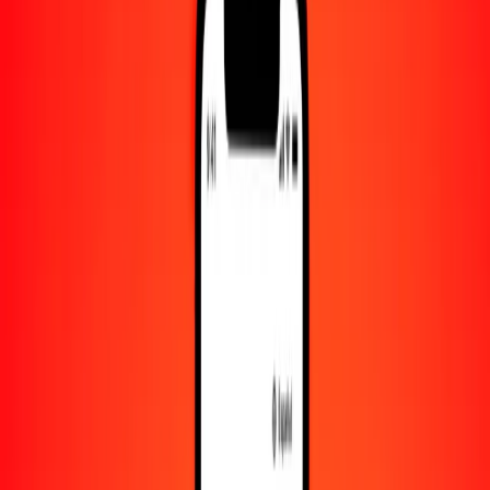
Convertido a
LAK
1,00 BWP = 1672.55095303 LAK
pula a kip — Actualizado el 10 de agosto de 2026 00:00 UTC
Enviar dinero
Usamos el tipo de cambio interbancario solo como referencia.
Inicia sesión para ver los tipos de envío reales.
Tipos de cambio BWP a LAK hoy
Convertir pula a kip
Convertir kip a pula
BWP
LAK
1
BWP
1672.55095
LAK
5
BWP
8362.75477
LAK
25
BWP
41,813.77383
LAK
50
BWP
83,627.54765
LAK