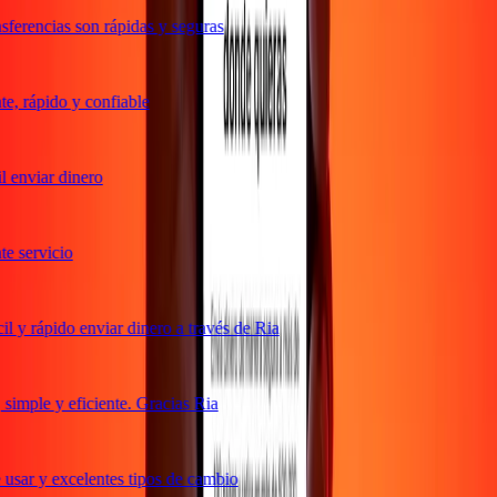
ferencias son rápidas y seguras
, rápido y confiable
 enviar dinero
 servicio
 y rápido enviar dinero a través de Ria
imple y eficiente. Gracias Ria
usar y excelentes tipos de cambio