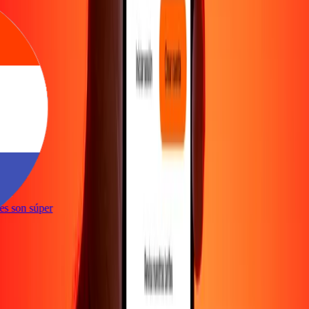
e
ones son súper