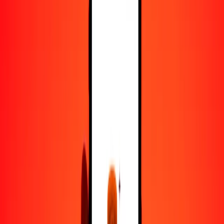
100
BTN
3781.99250
MNT
500
BTN
18,909.96248
MNT
1000
BTN
37,819.92497
MNT
10,000
BTN
378,199.24969
MNT
Convertir gultrum a tugrik
BTN
MNT
1
BTN
37.81992
MNT
5
BTN
189.09962
MNT
25
BTN
945.49812
MNT
50
BTN
1890.99625
MNT
100
BTN
3781.99250
MNT
500
BTN
18,909.96248
MNT
1000
BTN
37,819.92497
MNT
10,000
BTN
378,199.24969
MNT
Convertir tugrik a gultrum
MNT
BTN
1
MNT
0.02644
BTN
5
MNT
0.13221
BTN
25
MNT
0.66103
BTN