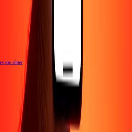
e
ones son súper
Empresa
Acerca de
Blog
Empleos
Seguridad
Corporativo
Conviértete en agente
Soporte
Política de privacidad
Aviso de cookies
Términos y