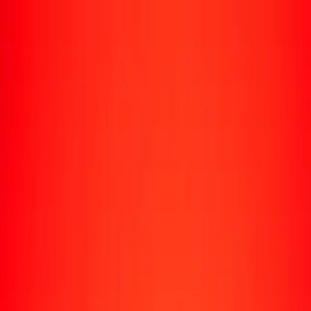
Rastrear una transferencia
Ubicaciones
Recursos
Centro de ayuda
Encuentra respuestas y soporte al cliente.
Servicios
Cobro de cheques, pago de facturas y más.
Carreras
Únete al equipo global de Ria.