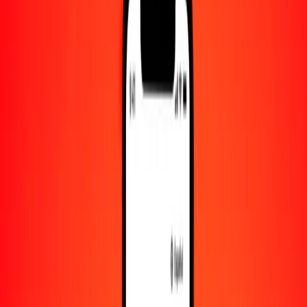
Convertido a
MNT
1,00 BTN = 37.81992497 MNT
gultrum a tugrik — Actualizado el 8 de agosto de 2026 00:00 UTC
Enviar dinero
Usamos el tipo de cambio interbancario solo como referencia.
Inicia sesión para ver los tipos de envío reales.
Tipos de cambio BTN a MNT hoy
Convertir gultrum a tugrik
Convertir tugrik a gultrum
BTN
MNT
1
BTN
37.81992
MNT
5
BTN
189.09962
MNT
25
BTN
945.49812
MNT
50
BTN
1890.99625
MNT