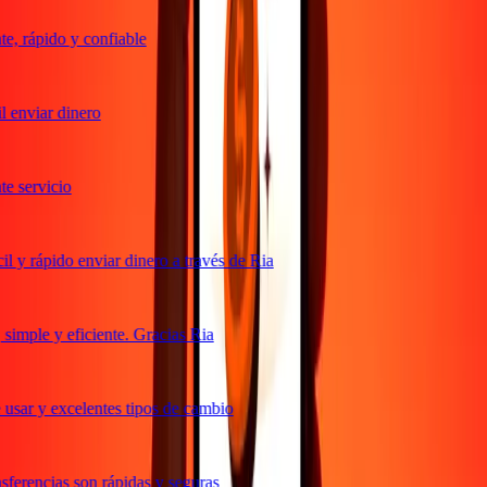
, rápido y confiable
 enviar dinero
 servicio
 y rápido enviar dinero a través de Ria
imple y eficiente. Gracias Ria
usar y excelentes tipos de cambio
ferencias son rápidas y seguras