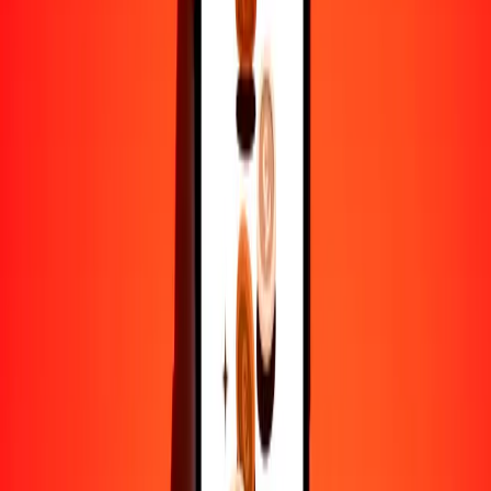
50
MNT
1.32205
BTN
100
MNT
2.64411
BTN
500
MNT
13.22054
BTN
1000
MNT
26.44109
BTN
10,000
MNT
264.41089
BTN
Por qué elegir Ria Money Transfer para enviar dinero
internacionalmente
Más de 35 años de experiencia confiable
Entrega rápida y conveniente
Envía dinero en pocos toques a más de 190 países con Ria.
Transferencias seguras en todo el mundo
Confía en nosotros: hemos realizado más de mil millones de
transferencias seguras.