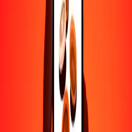
Ayuda de personas reales
Contacta a nuestro equipo de soporte 24/7 cuando lo necesites.
4.8 ★ en Play Store
Hazlo todo con la app de Ria
Envía dinero a más de 200 países, rastrea transferencias, guarda
destinatarios, encuentra sucursales cercanas y mucho más. Descarga
la app para comenzar.
Descarga la app
4.8 ★ en Play Store
Transferencias confiables desde hace 38+ años EN TODO EL
MUNDO
Lo que dicen nuestros clientes de Ria