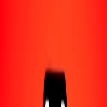
Acerca de Ria
Descubre nuestra historia y propósito.
Recursos
Obtén más información sobre Ria Money Transfer,
incluyendo nuestros servicios y soporte.
1,00 gultrum butanés a tugrik mongol hoy
Convierte BTN a MNT al tipo de cambio actual
Cantidad
BTN