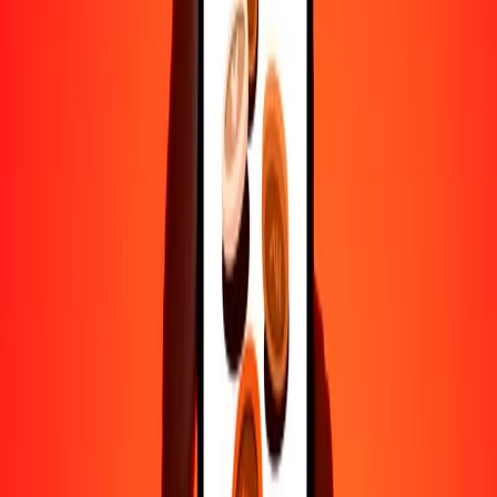
Ayuda de personas reales
Contacta a nuestro equipo de soporte 24/7 cuando lo necesites.
4.8 ★ en Play Store
Hazlo todo con la app de Ria
Envía dinero a más de 200 países, rastrea transferencias, guarda
destinatarios, encuentra sucursales cercanas y mucho más. Descarga
la app para comenzar.
Descarga la app
4.8 ★ en Play Store
Transferencias confiables desde hace 38+ años EN TODO EL
MUNDO
Lo que dicen nuestros clientes de Ria