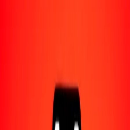
Acerca de Ria
Descubre nuestra historia y propósito.
Recursos
Obtén más información sobre Ria Money Transfer,
incluyendo nuestros servicios y soporte.
1,00 gultrum butanés a GGP hoy
Convierte BTN a GGP al tipo de cambio actual
Cantidad
BTN