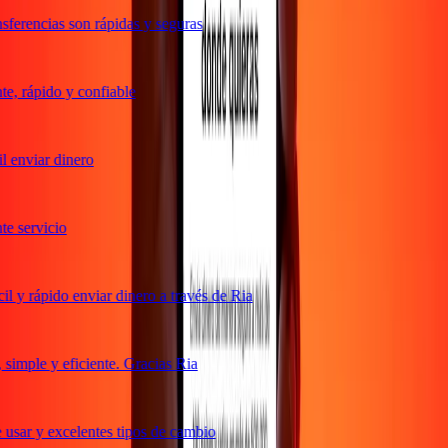
ferencias son rápidas y seguras
, rápido y confiable
 enviar dinero
 servicio
 y rápido enviar dinero a través de Ria
imple y eficiente. Gracias Ria
usar y excelentes tipos de cambio