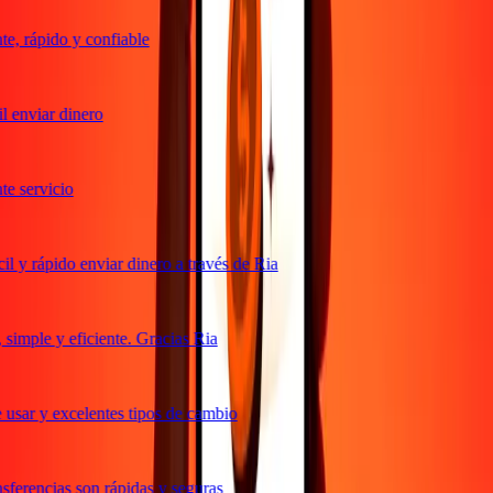
, rápido y confiable
 enviar dinero
 servicio
 y rápido enviar dinero a través de Ria
imple y eficiente. Gracias Ria
usar y excelentes tipos de cambio
ferencias son rápidas y seguras