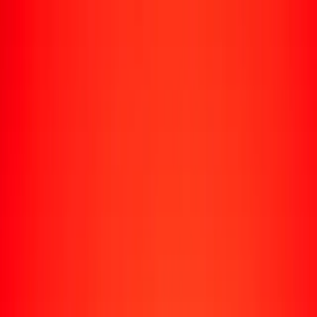
Rastrear una transferencia
Ubicaciones
Recursos
Centro de ayuda
Encuentra respuestas y soporte al cliente.
Servicios
Cobro de cheques, pago de facturas y más.
Carreras
Únete al equipo global de Ria.