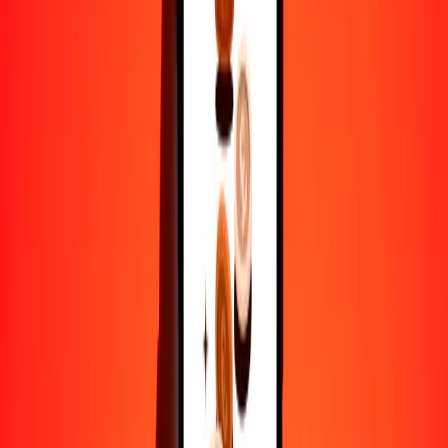
50
GGP
6404.73061
BTN
100
GGP
12,809.46121
BTN
500
GGP
64,047.30606
BTN
1000
GGP
128,094.61212
BTN
10,000
GGP
1,280,946.12115
BTN
Por qué elegir Ria Money Transfer para enviar dinero
internacionalmente
Más de 35 años de experiencia confiable
Entrega rápida y conveniente
Envía dinero en pocos toques a más de 190 países con Ria.
Transferencias seguras en todo el mundo
Confía en nosotros: hemos realizado más de mil millones de
transferencias seguras.