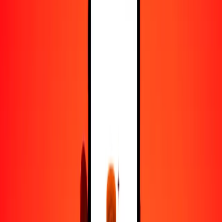
100
BTN
0.78067
GGP
500
BTN
3.90336
GGP
1000
BTN
7.80673
GGP
10,000
BTN
78.06730
GGP
Convertir gultrum a GGP
BTN
GGP
1
BTN
0.00781
GGP
5
BTN
0.03903
GGP
25
BTN
0.19517
GGP
50
BTN
0.39034
GGP
100
BTN
0.78067
GGP
500
BTN
3.90336
GGP
1000
BTN
7.80673
GGP
10,000
BTN
78.06730
GGP
Convertir GGP a gultrum
GGP
BTN
1
GGP
128.09461
BTN
5
GGP
640.47306
BTN
25
GGP
3202.36530
BTN