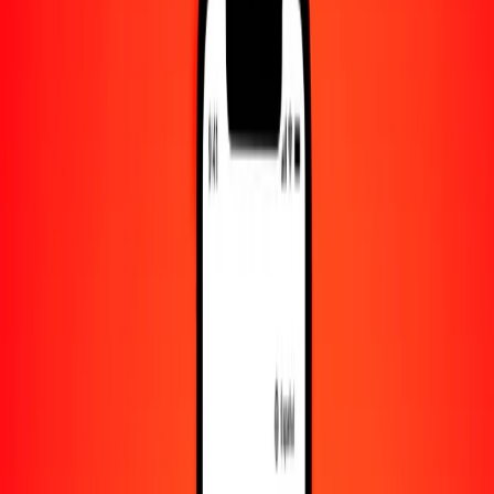
Convertido a
GGP
1,00 BTN = 0.00780673 GGP
gultrum a GGP — Actualizado el 6 de agosto de 2026 00:00 UTC
Enviar dinero
Usamos el tipo de cambio interbancario solo como referencia.
Inicia sesión para ver los tipos de envío reales.
Tipos de cambio BTN a GGP hoy
Convertir gultrum a GGP
Convertir GGP a gultrum
BTN
GGP
1
BTN
0.00781
GGP
5
BTN
0.03903
GGP
25
BTN
0.19517
GGP
50
BTN
0.39034
GGP