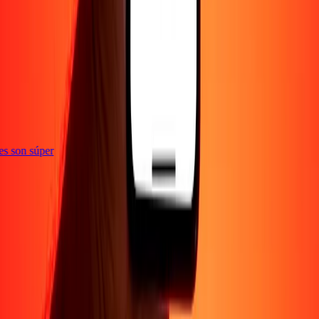
ones son súper
Empresa
Acerca de
Blog
Empleos
Seguridad
Corporativo
Conviértete en agente
Soporte
Política de privacidad
Aviso de cookies
Términos y