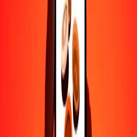
Ayuda de personas reales
Contacta a nuestro equipo de soporte 24/7 cuando lo necesites.
4.8 ★ en Play Store
Hazlo todo con la app de Ria
Envía dinero a más de 200 países, rastrea transferencias, guarda
destinatarios, encuentra sucursales cercanas y mucho más. Descarga
la app para comenzar.
Descarga la app
4.8 ★ en Play Store
Transferencias confiables desde hace 38+ años EN TODO EL
MUNDO
Lo que dicen nuestros clientes de Ria