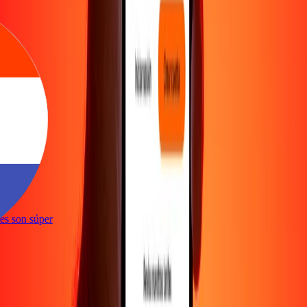
e
ones son súper