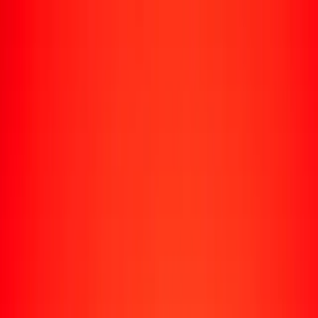
Rastrear una transferencia
Ubicaciones
Recursos
Centro de ayuda
Encuentra respuestas y soporte al cliente.
Servicios
Cobro de cheques, pago de facturas y más.
Carreras
Únete al equipo global de Ria.