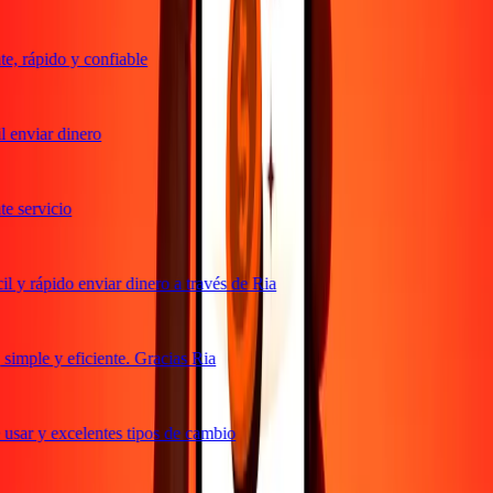
, rápido y confiable
 enviar dinero
 servicio
 y rápido enviar dinero a través de Ria
imple y eficiente. Gracias Ria
usar y excelentes tipos de cambio