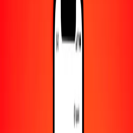
Convertido a
UAH
1,00 BSD = 44.75793110 UAH
dólar bahameño a grivna — Actualizado el 6 de agosto de 2026
00:00 UTC
Enviar dinero
Usamos el tipo de cambio interbancario solo como referencia.
Inicia sesión para ver los tipos de envío reales.
Tipos de cambio BSD a UAH hoy
Convertir dólar bahameño a grivna
Convertir grivna a dólar bahameño
BSD
UAH
1
BSD
44.75793
UAH
5
BSD
223.78966
UAH
25
BSD
1118.94828
UAH