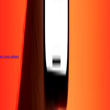
e
ones son súper
Empresa
Acerca de
Blog
Empleos
Seguridad
Corporativo
Conviértete en agente
Soporte