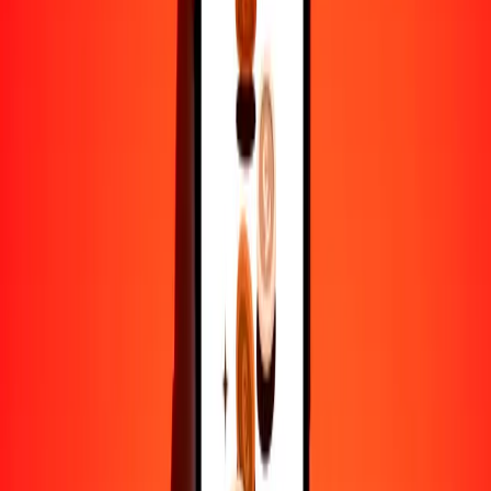
25
UAH
0.55856
BSD
50
UAH
1.11712
BSD
100
UAH
2.23424
BSD
500
UAH
11.17120
BSD
1000
UAH
22.34241
BSD
10,000
UAH
223.42409
BSD
Por qué elegir Ria Money Transfer para enviar dinero
internacionalmente
Más de 35 años de experiencia confiable
Entrega rápida y conveniente
Envía dinero en pocos toques a más de 190 países con Ria.
Transferencias seguras en todo el mundo
Confía en nosotros: hemos realizado más de mil millones de
transferencias seguras.