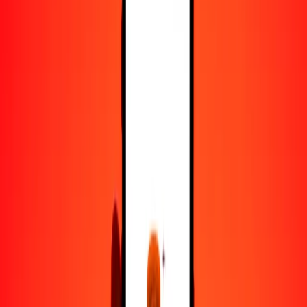
50
BSD
2237.89655
UAH
100
BSD
4475.79311
UAH
500
BSD
22,378.96555
UAH
1000
BSD
44,757.93110
UAH
10,000
BSD
447,579.31096
UAH
Convertir dólar bahameño a grivna
BSD
UAH
1
BSD
44.75793
UAH
5
BSD
223.78966
UAH
25
BSD
1118.94828
UAH
50
BSD
2237.89655
UAH
100
BSD
4475.79311
UAH
500
BSD
22,378.96555
UAH
1000
BSD
44,757.93110
UAH
10,000
BSD
447,579.31096
UAH
Convertir grivna a dólar bahameño
UAH
BSD
1
UAH
0.02234
BSD
5
UAH
0.11171
BSD