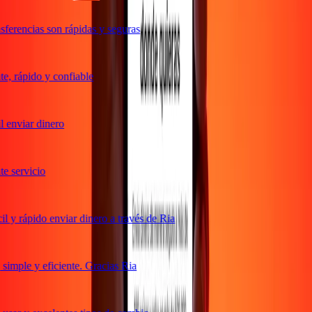
ferencias son rápidas y seguras
, rápido y confiable
 enviar dinero
 servicio
 y rápido enviar dinero a través de Ria
imple y eficiente. Gracias Ria