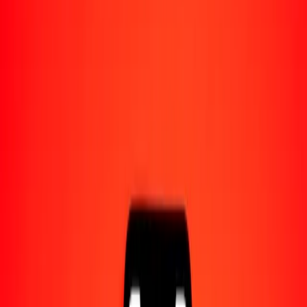
Acerca de Ria
Descubre nuestra historia y propósito.
Recursos
Obtén más información sobre Ria Money Transfer,
incluyendo nuestros servicios y soporte.
1,00 dólar bahameño a grivna ucraniana hoy
Convierte BSD a UAH al tipo de cambio actual
Cantidad
BSD