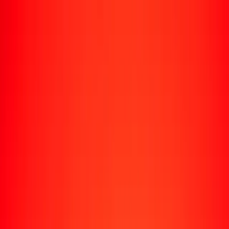
Rastrear una transferencia
Ubicaciones
Recursos
Centro de ayuda
Encuentra respuestas y soporte al cliente.
Servicios
Cobro de cheques, pago de facturas y más.
Carreras
Únete al equipo global de Ria.