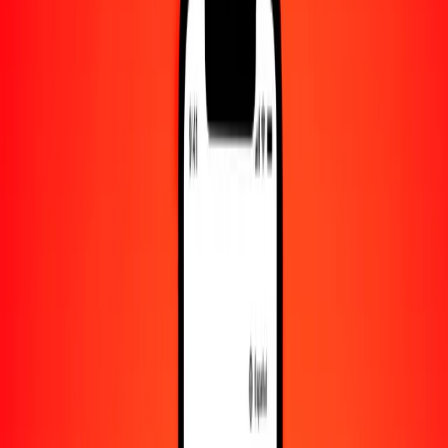
Convertido a
GMD
1,00 BSD = 74.18642411 GMD
dólar bahameño a dalasi — Actualizado el 7 de agosto de 2026
00:00 UTC
Enviar dinero
Usamos el tipo de cambio interbancario solo como referencia.
Inicia sesión para ver los tipos de envío reales.
Tipos de cambio BSD a GMD hoy
Convertir dólar bahameño a dalasi
Convertir dalasi a dólar bahameño
BSD
GMD
1
BSD
74.18642
GMD
5
BSD
370.93212
GMD
25
BSD
1854.66060
GMD