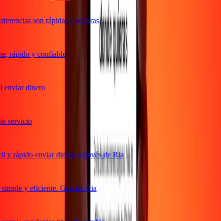
ferencias son rápidas y seguras
, rápido y confiable
 enviar dinero
 servicio
 y rápido enviar dinero a través de Ria
imple y eficiente. Gracias Ria