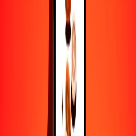
25
GMD
0.33699
BSD
50
GMD
0.67398
BSD
100
GMD
1.34796
BSD
500
GMD
6.73978
BSD
1000
GMD
13.47956
BSD
10,000
GMD
134.79555
BSD
Por qué elegir Ria Money Transfer para enviar dinero
internacionalmente
Más de 35 años de experiencia confiable
Entrega rápida y conveniente
Envía dinero en pocos toques a más de 190 países con Ria.
Transferencias seguras en todo el mundo
Confía en nosotros: hemos realizado más de mil millones de
transferencias seguras.