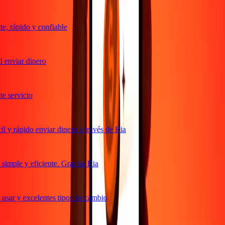
, rápido y confiable
 enviar dinero
 servicio
 y rápido enviar dinero a través de Ria
imple y eficiente. Gracias Ria
usar y excelentes tipos de cambio