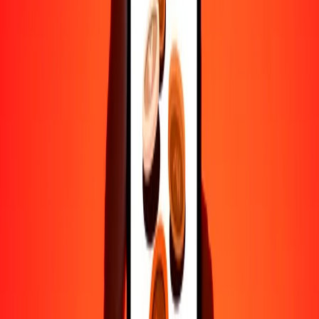
Ayuda de personas reales
Contacta a nuestro equipo de soporte 24/7 cuando lo necesites.
4.8 ★ en Play Store
Hazlo todo con la app de Ria
Envía dinero a más de 200 países, rastrea transferencias, guarda
destinatarios, encuentra sucursales cercanas y mucho más. Descarga
la app para comenzar.
Descarga la app
4.8 ★ en Play Store
Transferencias confiables desde hace 38+ años EN TODO EL
MUNDO
Lo que dicen nuestros clientes de Ria