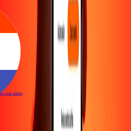
e
ones son súper