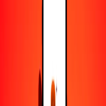
50
BSD
3709.32121
GMD
100
BSD
7418.64241
GMD
500
BSD
37,093.21206
GMD
1000
BSD
74,186.42411
GMD
10,000
BSD
741,864.24113
GMD
Convertir dólar bahameño a dalasi
BSD
GMD
1
BSD
74.18642
GMD
5
BSD
370.93212
GMD
25
BSD
1854.66060
GMD
50
BSD
3709.32121
GMD
100
BSD
7418.64241
GMD
500
BSD
37,093.21206
GMD
1000
BSD
74,186.42411
GMD
10,000
BSD
741,864.24113
GMD
Convertir dalasi a dólar bahameño
GMD
BSD
1
GMD
0.01348
BSD
5
GMD
0.06740
BSD