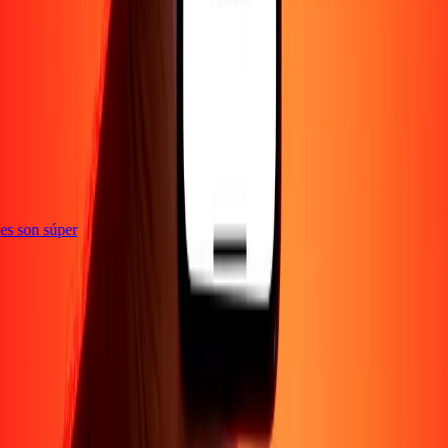
e
ones son súper
Empresa
Acerca de
Blog
Empleos
Seguridad
Corporativo
Conviértete en agente
Soporte