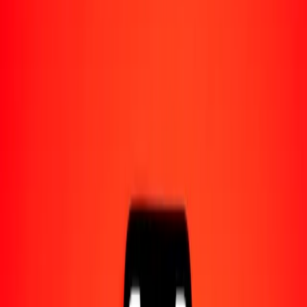
Acerca de Ria
Descubre nuestra historia y propósito.
Recursos
Obtén más información sobre Ria Money Transfer,
incluyendo nuestros servicios y soporte.
1,00 dólar bahameño a dalasi gambiano hoy
Convierte BSD a GMD al tipo de cambio actual
Cantidad
BSD