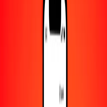
Convertido a
DZD
1,00 BSD = 132.91828596 DZD
dólar bahameño a dinar argelino — Actualizado el 8 de agosto de
2026 00:00 UTC
Enviar dinero
Usamos el tipo de cambio interbancario solo como referencia.
Inicia sesión para ver los tipos de envío reales.
Tipos de cambio BSD a DZD hoy
Convertir dólar bahameño a dinar argelino
Convertir dinar argelino a dólar bahameño
BSD
DZD
1
BSD
132.91829
DZD
5
BSD
664.59143
DZD