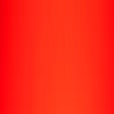
Rastrear una transferencia
Ubicaciones
Recursos
Centro de ayuda
Encuentra respuestas y soporte al cliente.
Servicios
Cobro de cheques, pago de facturas y más.
Carreras
Únete al equipo global de Ria.