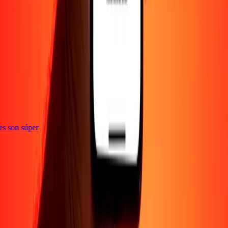
ones son súper
Empresa
Acerca de
Blog
Empleos
Seguridad
Corporativo
Conviértete en agente
Soporte