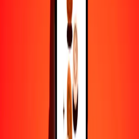
1
DZD
0.00752
BSD
5
DZD
0.03762
BSD
25
DZD
0.18809
BSD
50
DZD
0.37617
BSD
100
DZD
0.75234
BSD
500
DZD
3.76171
BSD
1000
DZD
7.52342
BSD
10,000
DZD
75.23419
BSD
Por qué elegir Ria Money Transfer para enviar dinero
internacionalmente
Más de 35 años de experiencia confiable
Entrega rápida y conveniente
Envía dinero en pocos toques a más de 190 países con Ria.
Transferencias seguras en todo el mundo
Confía en nosotros: hemos realizado más de mil millones de
transferencias seguras.