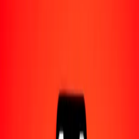
Acerca de Ria
Descubre nuestra historia y propósito.
Recursos
Obtén más información sobre Ria Money Transfer,
incluyendo nuestros servicios y soporte.
50 dólar bahameño a dinar argelino hoy
Convierte BSD a DZD al tipo de cambio actual
Cantidad
BSD