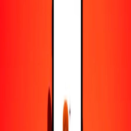
25
BSD
3322.95715
DZD
50
BSD
6645.91430
DZD
100
BSD
13,291.82860
DZD
500
BSD
66,459.14298
DZD
1000
BSD
132,918.28596
DZD
10,000
BSD
1,329,182.85955
DZD
Convertir dólar bahameño a dinar argelino
BSD
DZD
1
BSD
132.91829
DZD
5
BSD
664.59143
DZD
25
BSD
3322.95715
DZD
50
BSD
6645.91430
DZD
100
BSD
13,291.82860
DZD
500
BSD
66,459.14298
DZD
1000
BSD
132,918.28596
DZD
10,000
BSD
1,329,182.85955
DZD
Convertir dinar argelino a dólar bahameño
DZD
BSD