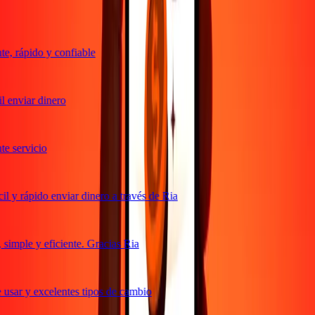
, rápido y confiable
 enviar dinero
 servicio
 y rápido enviar dinero a través de Ria
imple y eficiente. Gracias Ria
usar y excelentes tipos de cambio