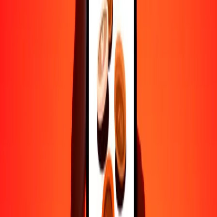
Ayuda de personas reales
Contacta a nuestro equipo de soporte 24/7 cuando lo necesites.
4.8 ★ en Play Store
Hazlo todo con la app de Ria
Envía dinero a más de 200 países, rastrea transferencias, guarda
destinatarios, encuentra sucursales cercanas y mucho más. Descarga
la app para comenzar.
Descarga la app
4.8 ★ en Play Store
Transferencias confiables desde hace 38+ años EN TODO EL
MUNDO
Lo que dicen nuestros clientes de Ria