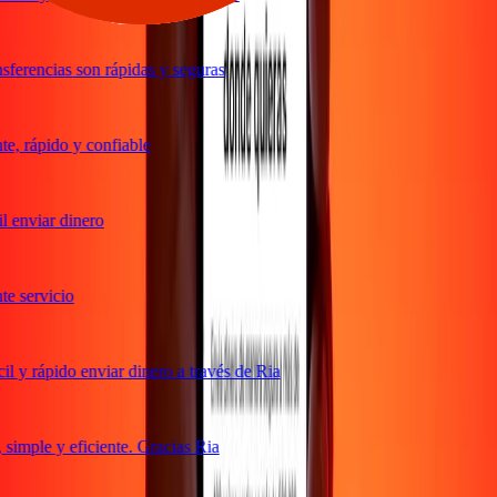
ferencias son rápidas y seguras
, rápido y confiable
 enviar dinero
 servicio
 y rápido enviar dinero a través de Ria
imple y eficiente. Gracias Ria