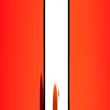
25
BSD
34.85629
CAD
50
BSD
69.71257
CAD
100
BSD
139.42515
CAD
500
BSD
697.12574
CAD
1000
BSD
1394.25148
CAD
10,000
BSD
13,942.51482
CAD
Convertir dólar bahameño a dólar canadiense
BSD
CAD
1
BSD
1.39425
CAD
5
BSD
6.97126
CAD
25
BSD
34.85629
CAD
50
BSD
69.71257
CAD
100
BSD
139.42515
CAD
500
BSD
697.12574
CAD
1000
BSD
1394.25148
CAD
10,000
BSD
13,942.51482
CAD
Convertir dólar canadiense a dólar bahameño
CAD
BSD