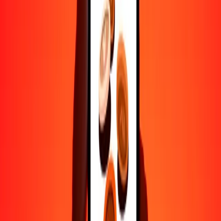
Ayuda de personas reales
Contacta a nuestro equipo de soporte 24/7 cuando lo necesites.
4.8 ★ en Play Store
Hazlo todo con la app de Ria
Envía dinero a más de 200 países, rastrea transferencias, guarda
destinatarios, encuentra sucursales cercanas y mucho más. Descarga
la app para comenzar.
Descarga la app
4.8 ★ en Play Store
Transferencias confiables desde hace 38+ años EN TODO EL
MUNDO
Lo que dicen nuestros clientes de Ria