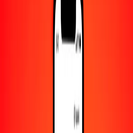
Convertido a
CAD
1,00 BSD = 1.39425148 CAD
dólar bahameño a dólar canadiense — Actualizado el 8 de agosto de
2026 00:00 UTC
Enviar dinero
Usamos el tipo de cambio interbancario solo como referencia.
Inicia sesión para ver los tipos de envío reales.
Tipos de cambio BSD a CAD hoy
Convertir dólar bahameño a dólar canadiense
Convertir dólar canadiense a dólar bahameño
BSD
CAD
1
BSD
1.39425
CAD
5
BSD
6.97126
CAD