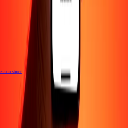
ones son súper
Empresa
Acerca de
Blog
Empleos
Seguridad
Corporativo
Conviértete en agente
Soporte