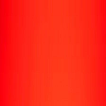
Rastrear una transferencia
Ubicaciones
Recursos
Centro de ayuda
Encuentra respuestas y soporte al cliente.
Servicios
Cobro de cheques, pago de facturas y más.
Carreras
Únete al equipo global de Ria.