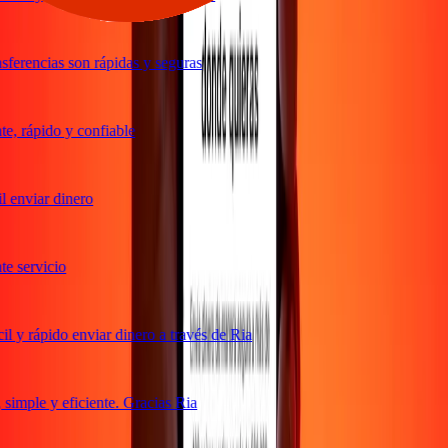
ferencias son rápidas y seguras
, rápido y confiable
 enviar dinero
 servicio
 y rápido enviar dinero a través de Ria
imple y eficiente. Gracias Ria