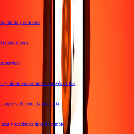
, rápido y confiable
 enviar dinero
 servicio
 y rápido enviar dinero a través de Ria
imple y eficiente. Gracias Ria
usar y excelentes tipos de cambio