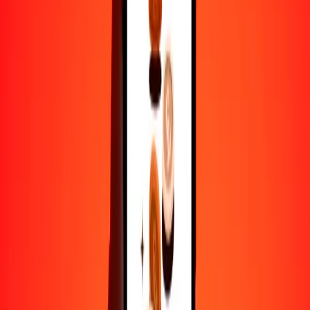
1
CAD
0.71723
BSD
5
CAD
3.58615
BSD
25
CAD
17.93077
BSD
50
CAD
35.86154
BSD
100
CAD
71.72307
BSD
500
CAD
358.61536
BSD
1000
CAD
717.23072
BSD
10,000
CAD
7172.30724
BSD
Por qué elegir Ria Money Transfer para enviar dinero
internacionalmente
Más de 35 años de experiencia confiable
Entrega rápida y conveniente
Envía dinero en pocos toques a más de 190 países con Ria.
Transferencias seguras en todo el mundo
Confía en nosotros: hemos realizado más de mil millones de
transferencias seguras.