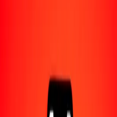
Acerca de Ria
Descubre nuestra historia y propósito.
Recursos
Obtén más información sobre Ria Money Transfer,
incluyendo nuestros servicios y soporte.
1,00 dólar bahameño a dólar canadiense hoy
Convierte BSD a CAD al tipo de cambio actual
Cantidad
BSD