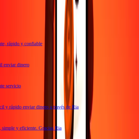
Transferencias confiables desde hace 38+ años EN TODO EL
MUNDO
Lo que dicen nuestros clientes de Ria
, rápido y confiable
 enviar dinero
 servicio
 y rápido enviar dinero a través de Ria
imple y eficiente. Gracias Ria