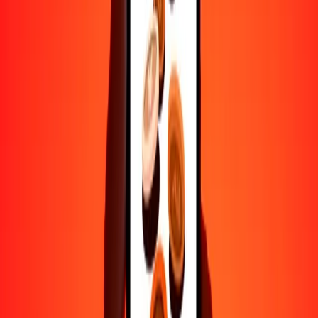
Transferencias seguras en todo el mundo
Confía en nosotros: hemos realizado más de mil millones de
transferencias seguras.
Ayuda de personas reales
Contacta a nuestro equipo de soporte 24/7 cuando lo necesites.
4.8 ★ en Play Store
Hazlo todo con la app de Ria
Envía dinero a más de 200 países, rastrea transferencias, guarda
destinatarios, encuentra sucursales cercanas y mucho más. Descarga
la app para comenzar.
Descarga la app
4.8 ★ en Play Store