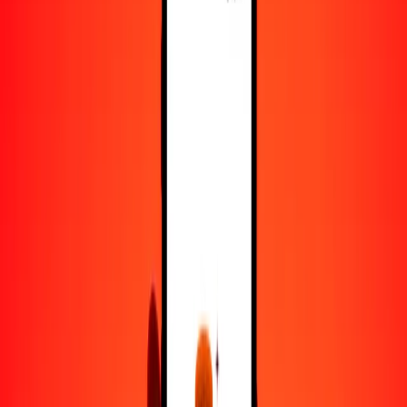
5
BRL
555.75464
XOF
25
BRL
2778.77318
XOF
50
BRL
5557.54636
XOF
100
BRL
11,115.09273
XOF
500
BRL
55,575.46363
XOF
1000
BRL
111,150.92727
XOF
10,000
BRL
1,111,509.27269
XOF
Convertir real brasileño a franco CFA de África
Occidental
BRL
XOF
1
BRL
111.15093
XOF
5
BRL
555.75464
XOF
25
BRL
2778.77318
XOF
50
BRL
5557.54636
XOF
100
BRL
11,115.09273
XOF
500
BRL
55,575.46363
XOF
1000
BRL
111,150.92727
XOF
10,000
BRL
1,111,509.27269
XOF
Convertir franco CFA de África Occidental a real
brasileño