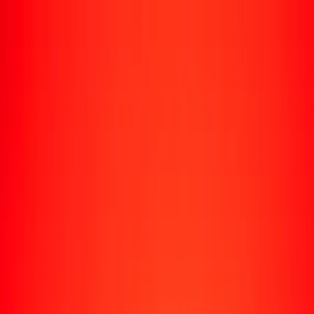
Rastrear una transferencia
Ubicaciones
Recursos
Centro de ayuda
Encuentra respuestas y soporte al cliente.
Servicios
Cobro de cheques, pago de facturas y más.
Carreras
Únete al equipo global de Ria.