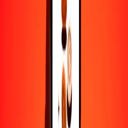
XOF
BRL
1
XOF
0.00900
BRL
5
XOF
0.04498
BRL
25
XOF
0.22492
BRL
50
XOF
0.44984
BRL
100
XOF
0.89968
BRL
500
XOF
4.49839
BRL
1000
XOF
8.99678
BRL
10,000
XOF
89.96776
BRL
Por qué elegir Ria Money Transfer para enviar dinero
internacionalmente
Más de 35 años de experiencia confiable
Entrega rápida y conveniente
Envía dinero en pocos toques a más de 190 países con Ria.