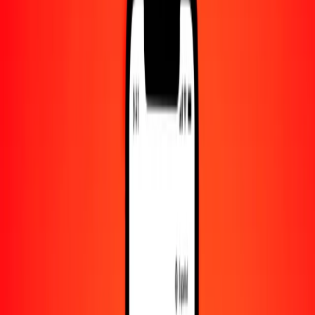
Cantidad
BRL
Convertido a
XOF
1,00 BRL = 111.15092727 XOF
real brasileño a franco CFA de África Occidental — Actualizado el
7 de agosto de 2026 00:00 UTC
Enviar dinero
Usamos el tipo de cambio interbancario solo como referencia.
Inicia sesión para ver los tipos de envío reales.
Tipos de cambio BRL a XOF hoy
Convertir real brasileño a franco CFA de África Occidental
Convertir franco CFA de África Occidental a real brasileño
BRL
XOF
1
BRL
111.15093
XOF