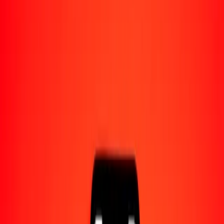
Acerca de Ria
Descubre nuestra historia y propósito.
Recursos
Obtén más información sobre Ria Money Transfer,
incluyendo nuestros servicios y soporte.
10 mil real brasileño a franco CFA de África
Occidental hoy
Convierte BRL a XOF al tipo de cambio actual