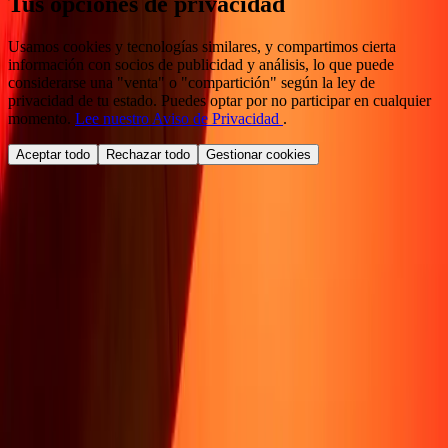
Tus opciones de privacidad
Usamos cookies y tecnologías similares, y compartimos cierta
información con socios de publicidad y análisis, lo que puede
considerarse una "venta" o "compartición" según la ley de
privacidad de tu estado. Puedes optar por no participar en cualquier
momento.
Lee nuestro Aviso de Privacidad
.
Aceptar todo
Rechazar todo
Gestionar cookies