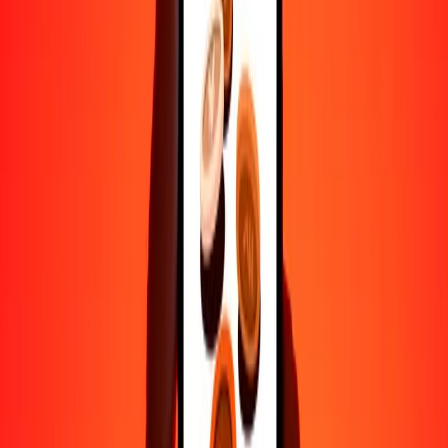
Ayuda de personas reales
Contacta a nuestro equipo de soporte 24/7 cuando lo necesites.
4.8 ★ en Play Store
Hazlo todo con la app de Ria
Envía dinero a más de 200 países, rastrea transferencias, guarda
destinatarios, encuentra sucursales cercanas y mucho más. Descarga
la app para comenzar.
Descarga la app
4.8 ★ en Play Store
Transferencias confiables desde hace 38+ años EN TODO EL
MUNDO
Lo que dicen nuestros clientes de Ria