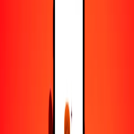
25
BRL
229.10883
MUR
50
BRL
458.21766
MUR
100
BRL
916.43532
MUR
500
BRL
4582.17662
MUR
1000
BRL
9164.35324
MUR
10,000
BRL
91,643.53236
MUR
Convertir real brasileño a rupia mauriciana
BRL
MUR
1
BRL
9.16435
MUR
5
BRL
45.82177
MUR
25
BRL
229.10883
MUR
50
BRL
458.21766
MUR
100
BRL
916.43532
MUR
500
BRL
4582.17662
MUR
1000
BRL
9164.35324
MUR
10,000
BRL
91,643.53236
MUR
Convertir rupia mauriciana a real brasileño
MUR
BRL