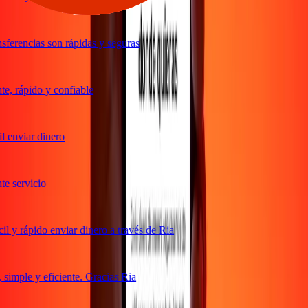
ferencias son rápidas y seguras
, rápido y confiable
 enviar dinero
 servicio
 y rápido enviar dinero a través de Ria
imple y eficiente. Gracias Ria