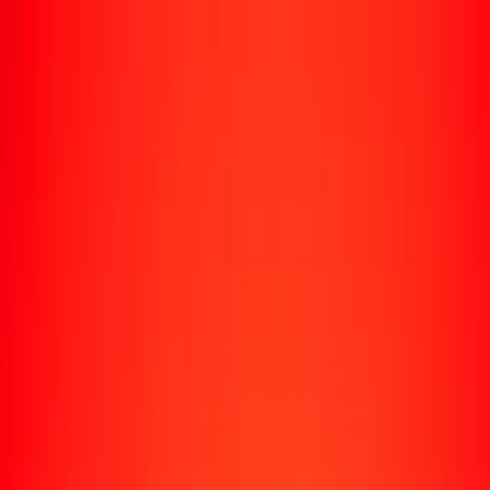
Rastrear una transferencia
Ubicaciones
Recursos
Centro de ayuda
Encuentra respuestas y soporte al cliente.
Servicios
Cobro de cheques, pago de facturas y más.
Carreras
Únete al equipo global de Ria.