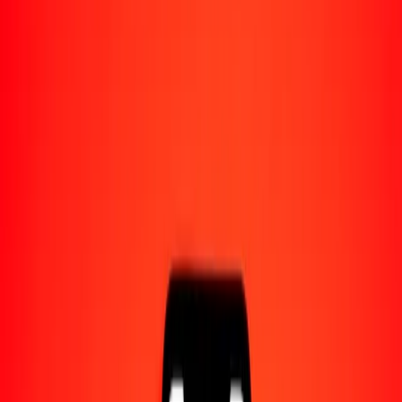
Acerca de Ria
Descubre nuestra historia y propósito.
Recursos
Obtén más información sobre Ria Money Transfer,
incluyendo nuestros servicios y soporte.
1,00 real brasileño a rupia mauriciana hoy
Convierte BRL a MUR al tipo de cambio actual
Cantidad
BRL