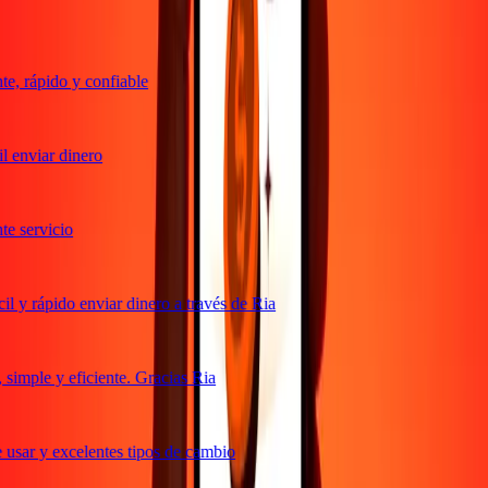
, rápido y confiable
 enviar dinero
 servicio
 y rápido enviar dinero a través de Ria
imple y eficiente. Gracias Ria
usar y excelentes tipos de cambio