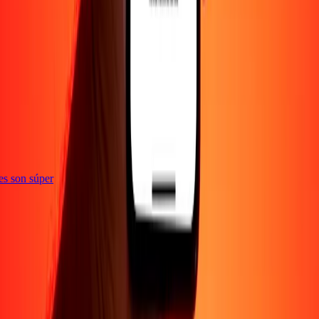
ones son súper
Empresa
Acerca de
Blog
Empleos
Seguridad
Corporativo
Conviértete en agente
Soporte