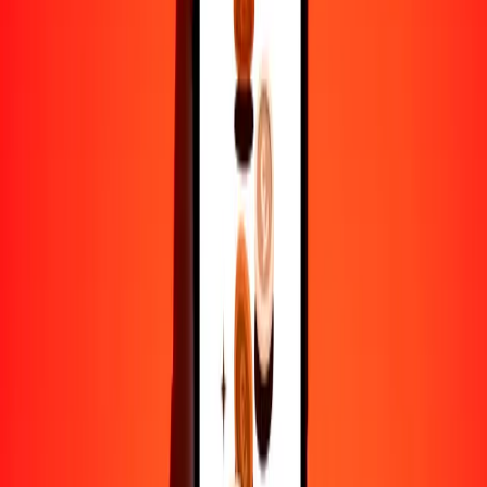
1
MUR
0.10912
BRL
5
MUR
0.54559
BRL
25
MUR
2.72796
BRL
50
MUR
5.45592
BRL
100
MUR
10.91184
BRL
500
MUR
54.55922
BRL
1000
MUR
109.11845
BRL
10,000
MUR
1091.18448
BRL
Por qué elegir Ria Money Transfer para enviar dinero
internacionalmente
Más de 35 años de experiencia confiable
Entrega rápida y conveniente
Envía dinero en pocos toques a más de 190 países con Ria.
Transferencias seguras en todo el mundo
Confía en nosotros: hemos realizado más de mil millones de
transferencias seguras.