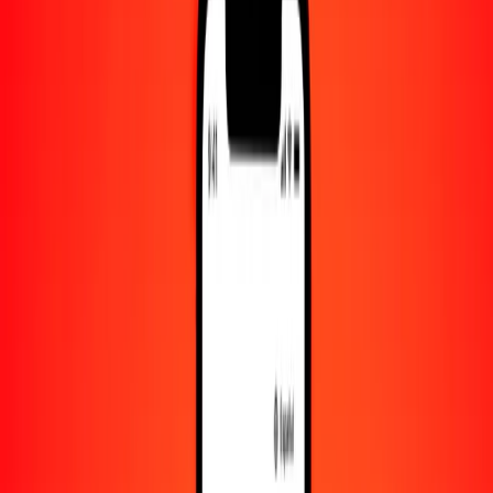
Convertido a
MUR
1,00 BRL = 9.16435324 MUR
real brasileño a rupia mauriciana — Actualizado el 7 de agosto de
2026 00:00 UTC
Enviar dinero
Usamos el tipo de cambio interbancario solo como referencia.
Inicia sesión para ver los tipos de envío reales.
Tipos de cambio BRL a MUR hoy
Convertir real brasileño a rupia mauriciana
Convertir rupia mauriciana a real brasileño
BRL
MUR
1
BRL
9.16435
MUR
5
BRL
45.82177
MUR